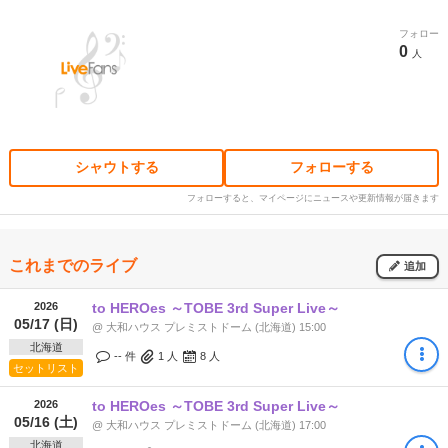
フォロー
0
人
シャウトする
フォローする
フォローすると、マイページにニュースや更新情報が届きます
これまでのライブ
追加
2026
to HEROes ～TOBE 3rd Super Live～
05/17 (日)
@ 大和ハウス プレミストドーム (北海道) 15:00
北海道
-- 件
1
人
8
人
セットリスト
2026
to HEROes ～TOBE 3rd Super Live～
05/16 (土)
@ 大和ハウス プレミストドーム (北海道) 17:00
北海道