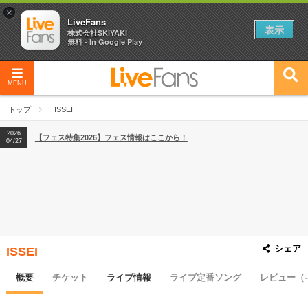
×
LiveFans
表示
株式会社SKIYAKI
無料 - In Google Play
MENU
2026
【フェス特集2026】フェス情報はここから！
04/27
トップ
ISSEI
2026
【ライブ動員ランキング】2026年上半期編発表！
07/28
2026
【フェス特集2026】フェス情報はここから！
04/27
2026
【ライブ動員ランキング】2026年上半期編発表！
07/28
シェア
ISSEI
概要
チケット
ライブ情報
ライブ定番ソング
レビュー（-