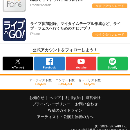
iPhone/Android
今すぐダウンロード
ライブ参加記録、マイタイムテーブル作成など、ライ
ブ・フェスへ行くためのナビアプリ
iPhone
今すぐダウンロード
公式アカウントをフォローしよう！
X(Twitter)
Facebook
Youtube
Spotify
アーティスト数
コンサート数
セットリスト数
126,660
1,493,094
472,280
お知らせ
｜
ヘルプ
｜
利用規約
｜
運営会社
プライバシーポリシー
｜
お問い合わせ
投稿のガイドライン
アーティスト・公演主催者の方へ
(C) 2021- SKIYAKI Inc.