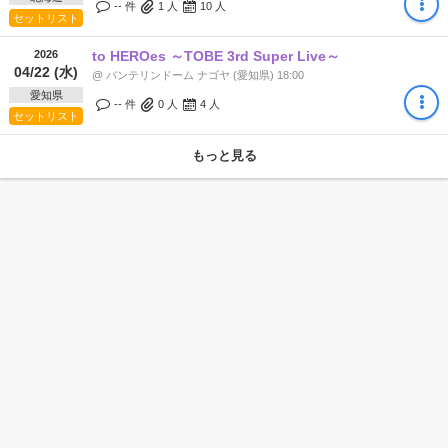
-- 件
1
人
10
人
セットリスト
2026
to HEROes ～TOBE 3rd Super Live～
04/22 (水)
@ バンテリンドーム ナゴヤ (愛知県) 18:00
愛知県
-- 件
0
人
4
人
セットリスト
もっと見る