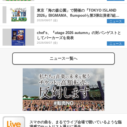
東京「海の森公園」で開催の『TOKYO ISLAND
2026』BIGMAMA、flumpoolら第3弾出演者7組を
発表 ワークショップ・アート出展者を募集
2026/08/07 (金)
ニュース
chef’s、『utage 2026 autumn』の対バンゲストと
してパーカーズを発表
2026/08/07 (金)
ニュース
ニュース一覧へ
スマホの曲を、まるでライブ会場で聴いているような臨
場感でセットリスト通りに再生