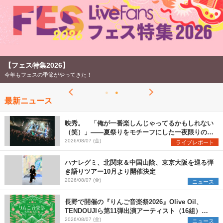
【フェス特集2026】
今年もフェスの季節がやってきた！
最新ニュース
映秀。 「俺が一番楽しんじゃってるかもしれない
（笑）」――夏祭りをモチーフにした一夜限りのス
ペシャルライブ『色祭』レポート
2026/08/07 (金)
ライブレポート
ハナレグミ、北関東＆中国山陰、東京大阪を巡る弾
き語りツアー10月より開催決定
2026/08/07 (金)
ニュース
長野で開催の『りんご音楽祭2026』Olive Oil、
TENDOUJIら第11弾出演アーティスト（16組）を
発表
2026/08/07 (金)
ニュース