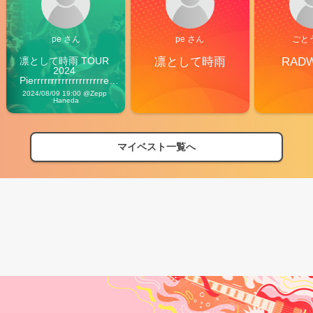
pe さん
pe さん
ごと
凛として時雨 TOUR 
凛として時雨
RAD
2024 
Pierrrrrrrrrrrrrrrrrrrre 
Vibes
2024/08/09 19:00 @Zepp 
Haneda
マイベスト一覧へ