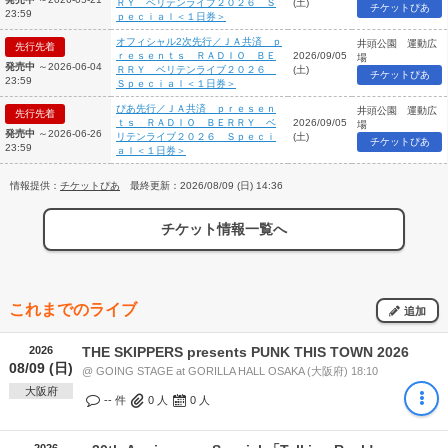
ＲＹ ベリテンライブ２０２６ Ｓ
(土)
チケットぴあ
23:59
ｐｅｃｉａｌ＜１日券＞
オフィシャル2次先行／ＪＡ共済 ｐ
井頭公園 運動広
先行先着
ｒｅｓｅｎｔｓ ＲＡＤＩＯ ＢＥ
2026/09/05
場
発売中
～2026-06-04
ＲＲＹ ベリテンライブ２０２６
(土)
チケットぴあ
23:59
Ｓｐｅｃｉａｌ＜１日券＞
ぴあ先行／ＪＡ共済 ｐｒｅｓｅｎ
井頭公園 運動広
先行先着
ｔｓ ＲＡＤＩＯ ＢＥＲＲＹ ベ
2026/09/05
場
発売中
～2026-06-26
リテンライブ２０２６ Ｓｐｅｃｉ
(土)
チケットぴあ
23:59
ａｌ＜１日券＞
情報提供：
チケットぴあ
最終更新：2026/08/09 (日) 14:36
チケット情報一覧へ
これまでのライブ
追加
2026
THE SKIPPERS presents PUNK THIS TOWN 2026
08/09 (日)
@ GOING STAGE at GORILLA HALL OSAKA (大阪府) 18:10
大阪府
-- 件
0
人
0
人
2026