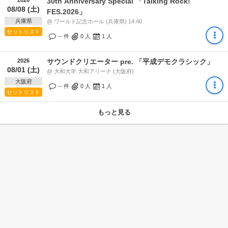
30th Anniversary Special 「Talking Rock!
08/08 (土)
FES.2026」
兵庫県
@ ワールド記念ホール (兵庫県) 14:40
セットリスト
-- 件
0
人
1
人
2026
サウンドクリエーター pre. 「平成デモクラシック」
08/01 (土)
@ 大和大学 大和アリーナ (大阪府)
大阪府
-- 件
0
人
1
人
セットリスト
もっと見る