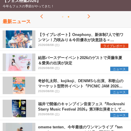
【フェス特集2026】
今年もフェスの季節がやってきた！
最新ニュース
【ライブレポート】Onephony、新体制7人で初ワ
ンマン！乃咲みり＆今田優衣が決意語る＜
Onephony新体制1st Oneman Live はじまりの夏
2026/08/08 (土)
ライブレポート
＞
結那バースデーイベント2026のゲストで斉藤朱夏
＆愛美の出演が決定
2026/08/08 (土)
ニュース
奇妙礼太郎、kojikoji、DENIMSら出演、和歌山の
マーケット型野外イベント『PICNIC JAM 2026』
早割チケット発売開始
2026/08/08 (土)
ニュース
福井で開催のキャンプイン音楽フェス『Rockroshi
Starry Music Festival 2026』第3弾出演者として
SCOOBIE DO、かりゆし58、Reiを発表
2026/08/08 (土)
ニュース
omeme tenten、今年最後のワンマンライブ『ten