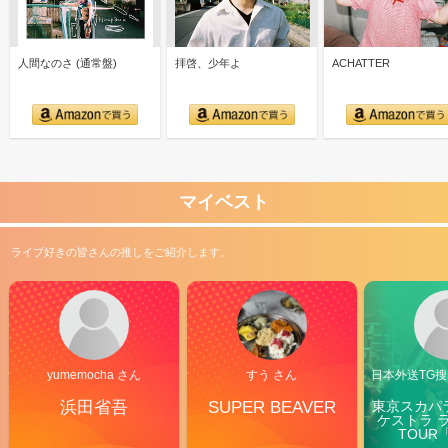
人間なのさ (通常盤)
拝啓、少年よ
ACHATTER
マイベスト
ライブ好きの皆さんの推しをご紹介します。
yumemocha さん
すう さん
日本外送TG搜@
浜田省吾
SUPER BEAVER
東京スカパ
ケストラ 
TOUR「V