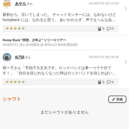
あやも
2018/07/22 (日) 15:23
さん
最初から、泣いてしまった。 チャットモンチーには、なれないけど
humpback には、なれると思う。 あいかわらず、声でえへんなあ。
渋谷、楽しみ。期待してます。
5
0
Hump Back "拝啓、少年よ" リリースツアー
2018/07/11 (水) 19:00開演 @ APOLLO BASE(愛知県)
tk758
2018/07/12 (木) 06:19
さん
萌々子さん「手拍子大丈夫です。ロックバンドは拳一つで十分で
す！」 「自分を信じれなくなった時はロックバンドを信じればい
い」 ワンマンを見ることができてよかった！ 次はもっとでかいとこ
5
0
でやってほしい！(チケット取りづらい汗)
シャウト
投稿
まだシャウトがありません