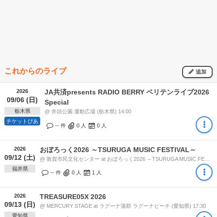
これからのライブ
追加
2026
JA共済presents RADIO BERRY ベリテンライブ2026
09/06 (日)
Special
栃木県
@ 井頭公園 運動広場 (栃木県) 14:00
チケットぴあ
-- 件
0
人
0
人
2026
おぼろっく2026 ～TSURUGA MUSIC FESTIVAL～
09/12 (土)
@ 敦賀市民文化センター at おぼろっく2026 ～TSURUGA MUSIC FESTIVAL～会場 [敦賀市民文化センター / きらめきみなと館] (福井県) 14:55
福井県
-- 件
0
人
1
人
2026
TREASURE05X 2026
09/13 (日)
@ MERCURY STAGE at ラグーナ蒲郡 ラグーナビーチ (愛知県) 17:30
愛知県