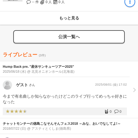
-- 件
0
人
0
人
もっと見る
公演一覧へ
ライブレビュー
(3件)
Hump Back pre. "産休サンキューツアー2025"
2025/06/18 (水) @ 北見オニオンホール(北海道)
ゲスト
2025/08/01 (金) 17:02
さん
今まで有名曲しか知らなかったけどこのライブ行ってめっちゃ好きに
なった
0
0
チャットモンチーの徳島こなそんそんフェス2018 ～みな、おいでなしてよ!～
2018/07/22 (日) @ アスティとくしま(徳島県)