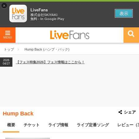
×
LiveFans
表示
株式会社SKIYAKI
無料 - In Google Play
MENU
2026
【フェス特集2026】フェス情報はここから！
04/27
トップ
Hump Back (ハンプ・バック)
2026
【ライブ動員ランキング】2026年上半期編発表！
07/28
2026
【フェス特集2026】フェス情報はここから！
04/27
2026
【ライブ動員ランキング】2026年上半期編発表！
07/28
シェア
Hump Back
概要
チケット
ライブ情報
ライブ定番ソング
レビュー（