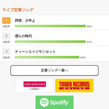
ライブ定番ソング
拝啓、少年よ
1
演奏率
88%
僕らの時代
2
演奏率
87%
ティーンエイジサンセット
3
演奏率
80%
定番ソング一覧へ