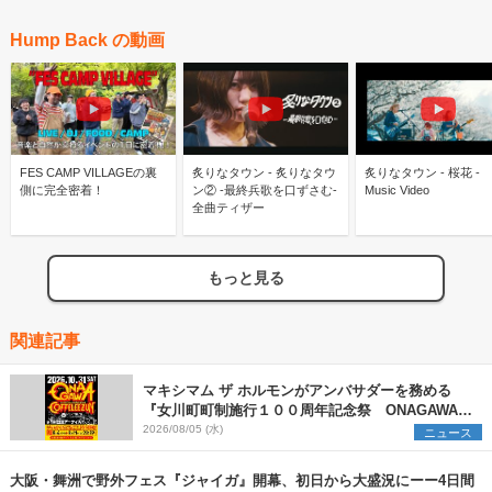
Hump Back の動画
FES CAMP VILLAGEの裏
炙りなタウン - 炙りなタウ
炙りなタウン - 桜花 -
側に完全密着！
ン② -最終兵歌を口ずさむ-
Music Video
全曲ティザー
もっと見る
関連記事
マキシマム ザ ホルモンがアンバサダーを務める
『女川町町制施行１００周年記念祭 ONAGAWA
COTTELEEZUN』第1弾アーティストを発表
2026/08/05 (水)
ニュース
大阪・舞洲で野外フェス『ジャイガ』開幕、初日から大盛況にーー4日間