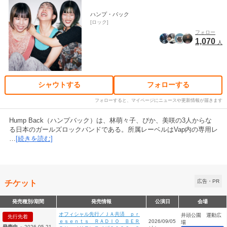
ハンプ・バック
ロック
フォロー
1,070
人
シャウトする
フォローする
フォローすると、マイページにニュースや更新情報が届きます
Hump Back（ハンプバック）は、林萌々子、ぴか、美咲の3人からな
る日本のガールズロックバンドである。所属レーベルはVap内の専用レ
…
[続きを読む]
チケット
広告・PR
発売種別/期間
発売情報
公演日
会場
オフィシャル先行／ＪＡ共済 ｐｒ
井頭公園 運動広
先行先着
ｅｓｅｎｔｓ ＲＡＤＩＯ ＢＥＲ
2026/09/05
場
発売中
～2026-05-21