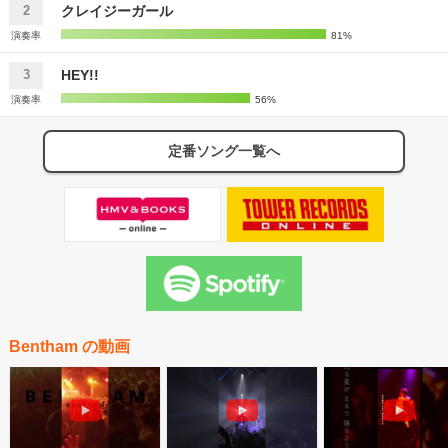
クレイジーガール
2
演奏率
81%
HEY!!
3
演奏率
56%
定番ソング一覧へ
Bentham の動画