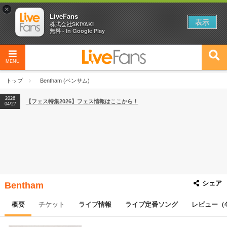
×
LiveFans
表示
株式会社SKIYAKI
無料 - In Google Play
MENU
2026
【フェス特集2026】フェス情報はここから！
04/27
トップ
Bentham (ベンサム)
2026
【ライブ動員ランキング】2026年上半期編発表！
07/28
2026
【フェス特集2026】フェス情報はここから！
04/27
2026
【ライブ動員ランキング】2026年上半期編発表！
07/28
シェア
Bentham
概要
チケット
ライブ情報
ライブ定番ソング
レビュー（