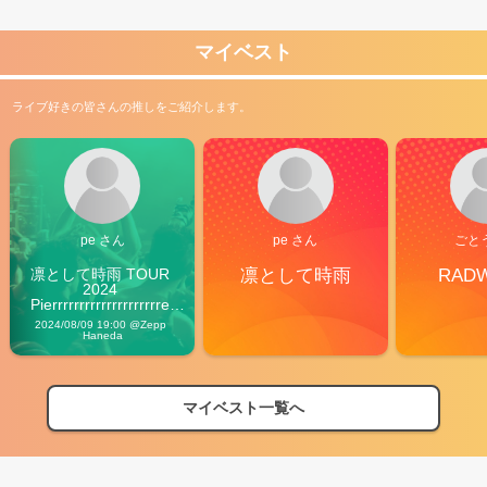
マイベスト
ライブ好きの皆さんの推しをご紹介します。
pe さん
pe さん
ごと
凛として時雨 TOUR 
凛として時雨
RAD
2024 
Pierrrrrrrrrrrrrrrrrrrre 
Vibes
2024/08/09 19:00 @Zepp 
Haneda
マイベスト一覧へ