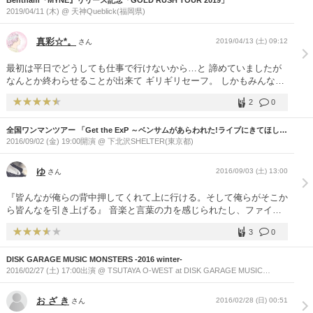
Bentham『MYNE』リリース記念「GOLD RUSH TOUR 2019」
2019/04/11 (木) @ 天神Queblick(福岡県)
真彩☆*。
2019/04/13 (土) 09:12
さん
最初は平日でどうしても仕事で行けないから…と 諦めていましたが
なんとか終わらせることが出来て ギリギリセーフ。 しかもみんな1
歩前に詰めてって言われて 最前が空いてて 一番前で見れました 推し
2
0
の辻さんばっか見てました‪w アルバム買ってなかったのでわかる曲 2
つくらいしかなかったけど 終演後に買って、メンバーとお話and写真
全国ワンマンツアー 「Get the ExP ～ベンサムがあらわれた!ライブにきてほしそ
撮影 出来たのでとても嬉しかったです。 辻さん大好きですって言え
うにこっちをみている～」
2016/09/02 (金) 19:00開演 @ 下北沢SHELTER(東京都)
たのでめっちゃ満足でした。 またBenthamが福岡にワンマンしに来
るようなことに なったらチケット取ろうかな。
ゆ
2016/09/03 (土) 13:00
さん
『皆んなが俺らの背中押してくれて上に行ける。そして俺らがそこか
ら皆んなを引き上げる』 音楽と言葉の力を感じられたし、ファイナ
ルのリキッドでBenthamがどんな進化を遂げているのか凄く楽しみに
3
0
なりました。 迷ってる方は恵比寿リキッドルーム行った方がいいと
思います。
DISK GARAGE MUSIC MONSTERS -2016 winter-
2016/02/27 (土) 17:00出演 @ TSUTAYA O-WEST at DISK GARAGE MUSIC
MONSTERS -2016 winter-会場 [TSUTAYA O-EAST / TSUTAYA O-WEST /
TSUTAYA O-Crest / TSUTAYA O-nest / duo MUSIC EXCHANGE](東京都)
お ざ き
2016/02/28 (日) 00:51
さん