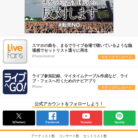
スマホの曲を、まるでライブ会場で聴いているような臨
場感でセットリスト通りに再生
iPhone/Android
今すぐダウンロード
ライブ参加記録、マイタイムテーブル作成など、ライ
ブ・フェスへ行くためのナビアプリ
iPhone
今すぐダウンロード
公式アカウントをフォローしよう！
X(Twitter)
Facebook
Youtube
Spotify
アーティスト数
コンサート数
セットリスト数