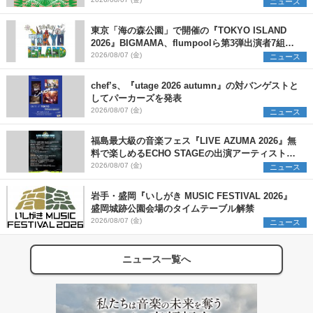
発表
ニュース
東京「海の森公園」で開催の『TOKYO ISLAND
2026』BIGMAMA、flumpoolら第3弾出演者7組を
発表 ワークショップ・アート出展者を募集
2026/08/07 (金)
ニュース
chef’s、『utage 2026 autumn』の対バンゲストと
してパーカーズを発表
2026/08/07 (金)
ニュース
福島最大級の音楽フェス『LIVE AZUMA 2026』無
料で楽しめるECHO STAGEの出演アーティストを
発表
2026/08/07 (金)
ニュース
岩手・盛岡『いしがき MUSIC FESTIVAL 2026』
盛岡城跡公園会場のタイムテーブル解禁
2026/08/07 (金)
ニュース
ニュース一覧へ