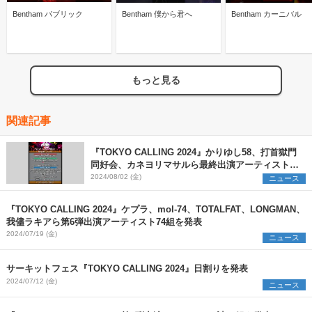
Bentham パブリック
Bentham 僕から君へ
Bentham カーニバル
もっと見る
関連記事
『TOKYO CALLING 2024』かりゆし58、打首獄門
同好会、カネヨリマサルら最終出演アーティスト69
組を発表
2024/08/02 (金)
ニュース
『TOKYO CALLING 2024』ケプラ、mol-74、TOTALFAT、LONGMAN、
我儘ラキアら第6弾出演アーティスト74組を発表
2024/07/19 (金)
ニュース
サーキットフェス『TOKYO CALLING 2024』日割りを発表
2024/07/12 (金)
ニュース