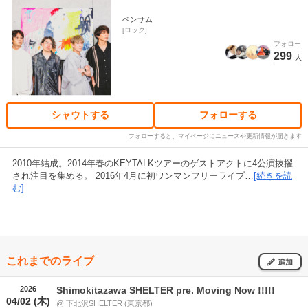
ベンサム
ロック
フォロー
299
人
シャウトする
フォローする
フォローすると、マイページにニュースや更新情報が届きます
2010年結成。2014年春のKEYTALKツアーのゲストアクトに4公演抜擢
され注目を集める。 2016年4月に初ワンマンフリーライブ…
[続きを読
む]
これまでのライブ
追加
2026
Shimokitazawa SHELTER pre. Moving Now !!!!!
04/02 (木)
@ 下北沢SHELTER (東京都)