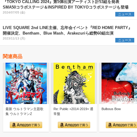
『TOKYO CALLING 2024』第5弾出演アーティスト計53組を発表
SMA50コラボステージ＆INSPIRED BY TOKYOコラボステージも登場
2024/07/05 (金)
ニュース
LIVE SQUARE 2nd LINE主催、忘年会イベント『RED HOME PARTY』
開催決定、Bentham、Blue Mash、Arakezuriら総勢60組出演
2023/11/13 (月)
ニュース
関連商品
最新 ウルトラマン主題歌
Re: Public <2014-2019> 通
Bulbous Bow
集 ウルトラマンZ
常盤