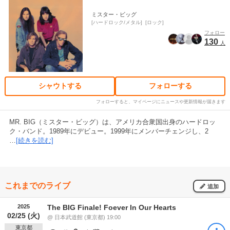
ミスター・ビッグ
ハードロック/メタル
ロック
フォロー
130
人
シャウトする
フォローする
フォローすると、マイページにニュースや更新情報が届きます
MR. BIG（ミスター・ビッグ）は、アメリカ合衆国出身のハードロッ
ク・バンド。1989年にデビュー。1999年にメンバーチェンジし、2
…
[続きを読む]
これまでのライブ
追加
2025
The BIG Finale! Foever In Our Hearts
02/25 (火)
@ 日本武道館 (東京都) 19:00
東京都