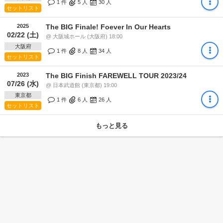
1 件
5
人
30
人
セットリスト
2025
The BIG Finale! Foever In Our Hearts
02/22 (土)
@ 大阪城ホール (大阪府) 18:00
大阪府
1 件
8
人
34
人
セットリスト
2023
The BIG Finish FAREWELL TOUR 2023/24
07/26 (水)
@ 日本武道館 (東京都) 19:00
東京都
1 件
6
人
26
人
セットリスト
もっと見る