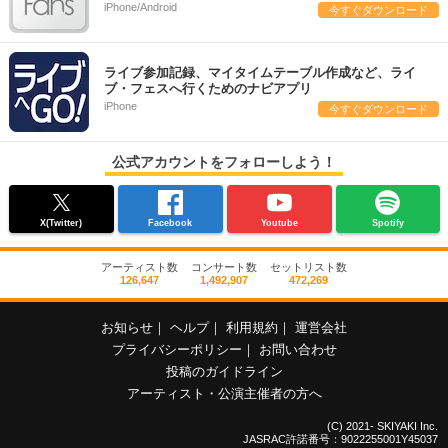
iPhone/Android
今すぐダウンロード
ライブ参加記録、マイタイムテーブル作成など、ライ
ブ・フェスへ行くためのナビアプリ
iPhone
今すぐダウンロード
公式アカウントをフォローしよう！
X(Twitter)
Facebook
Youtube
Spotify
アーティスト数
コンサート数
セットリスト数
126,647
1,492,907
472,269
お知らせ
｜
ヘルプ
｜
利用規約
｜
運営会社
プライバシーポリシー
｜
お問い合わせ
投稿のガイドライン
アーティスト・公演主催者の方へ
(C) 2021- SKIYAKI Inc.
JASRAC許諾番号：9022255001Y45037