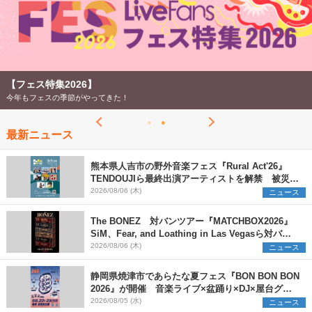
【フェス特集2026】
今年もフェスの季節がやってきた！
最新ニュース
熊本県人吉市の野外音楽フェス『Rural Act'26』
TENDOUJIら最終出演アーティストを解禁 被災地
支援プロジェクトの始動も発表
2026/08/06 (木)
ニュース
The BONEZ 対バンツアー『MATCHBOX2026』
SiM、Fear, and Loathing in Las Vegasら対バン
アーティストを一斉解禁
2026/08/06 (木)
ニュース
静岡県焼津市であらたな夏フェス『BON BON BON
2026』が開催 音楽ライブ×盆踊り×DJ×屋台グル
メ×ランタンナイトで彩る2日間
2026/08/05 (水)
ニュース