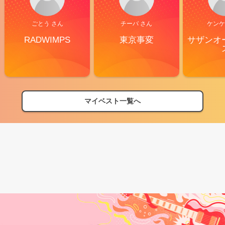
ごとう さん
チーバ さん
ケンケ
RADWIMPS
東京事変
サザンオ
マイベスト一覧へ