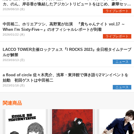
カ、のん、岸谷香が集結したアジカントリビュートをはじめ、豪華セッシ
ョンが実現した『ARABAKI ROCK FEST.26』初日、濃厚レポート！
2026/06/10 (水)
ライブレポート
中田裕二、ホリエアツシ、高野寛が出演 『貴ちゃんナイト vol.17 ～
When I'm Sixty-Five～』のオフィシャルレポートが到着
2026/01/22 (木)
ライブレポート
LACCO TOWER主催ロックフェス『I ROCKS 2023』全日程タイムテーブ
ルが解禁
2023/03/13 (月)
ニュース
a flood of circle 佐々木亮介、浅草・東洋館で弾き語り2マンイベントを
始動 初回ゲストは中田裕二
2023/01/16 (月)
ニュース
関連商品