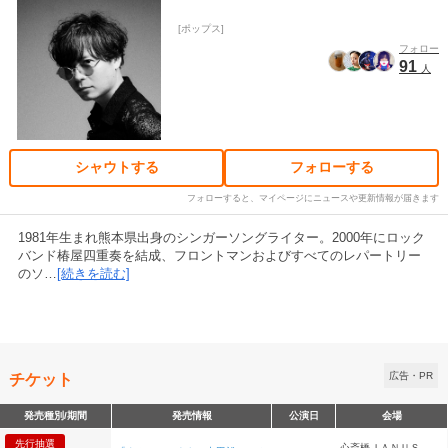
ポップス
フォロー
91
人
シャウトする
フォローする
フォローすると、マイページにニュースや更新情報が届きます
1981年生まれ熊本県出身のシンガーソングライター。2000年にロック
バンド椿屋四重奏を結成、フロントマンおよびすべてのレパートリー
のソ…
[続きを読む]
チケット
広告・PR
発売種別/期間
発売情報
公演日
会場
先行抽選
心斎橋ＪＡＮＵＳ