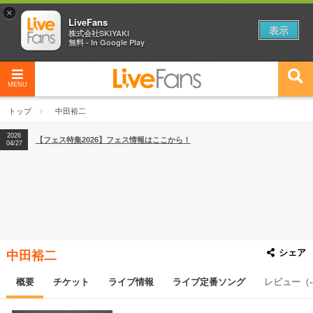
×
LiveFans
表示
株式会社SKIYAKI
無料 - In Google Play
MENU
2026
【フェス特集2026】フェス情報はここから！
04/27
トップ
中田裕二
2026
【ライブ動員ランキング】2026年上半期編発表！
07/28
2026
【フェス特集2026】フェス情報はここから！
04/27
2026
【ライブ動員ランキング】2026年上半期編発表！
07/28
シェア
中田裕二
概要
チケット
ライブ情報
ライブ定番ソング
レビュー（-