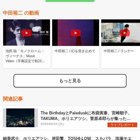
中田裕二 の動画
池田 聡「モノクローム・
中田裕二 / 幻を突き止めて
中田裕二 / ランナー
ヴィーナス」Music
Video（字幕設定で歌詞表
示あり）
もっと見る
関連記事
The BirthdayとPaleduskに布袋寅泰、宮崎朝子、
TAKUMA、ホリエアツシ、菅原卓郎らが集った
GTR祭など、ここでしか見られないセッションが実
2026/06/10 (水)
ライブレポート
現した『ARABAKI ROCK FEST.26』2日目、濃厚
レポート！
細美武士、ホリエアツシ、岸田繁、TOSHI-LOW、スカパラ、塩塚モエ