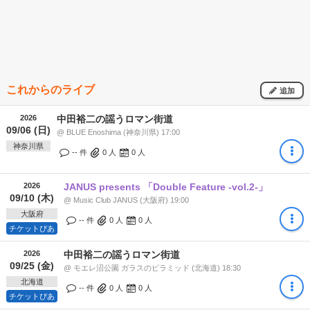
これからのライブ
追加
2026
中田裕二の謡うロマン街道
09/06 (日)
@ BLUE Enoshima (神奈川県) 17:00
神奈川県
-- 件
0
人
0
人
2026
JANUS presents 「Double Feature -vol.2-」
09/10 (木)
@ Music Club JANUS (大阪府) 19:00
大阪府
-- 件
0
人
0
人
チケットぴあ
2026
中田裕二の謡うロマン街道
09/25 (金)
@ モエレ沼公園 ガラスのピラミッド (北海道) 18:30
北海道
-- 件
0
人
0
人
チケットぴあ