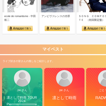
ecole de romantisme - 中田
アンビヴァレンスの功罪
ＳＯＮＧ ＣＯＭＰＯ
裕二
ＴＥ （初回限定盤）
マイベスト
ライブ好きの皆さんの推しをご紹介します。
pe さん
pe さん
ごと
凛として時雨 TOUR 
凛として時雨
RAD
2024 
Pierrrrrrrrrrrrrrrrrrrre 