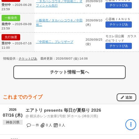
「タカハシコウキ／中田裕二」オ
2026/09/10
受付中
～2026-06-28
チケットぴあ
フィシャル先行
(木)
23:59
一般発売
心斎橋ＪＡＮＵＳ
一般発売／タカハシコウキ／中田
2026/09/10
発売中
～2026-09-09
チケットぴあ
裕二
(木)
23:59
モエレ沼公園 ガラス
先行抽選
2026/09/25
のピラミッド
「中田裕二」プレリザーブ
受付中
～2026-07-16
(金)
チケットぴあ
11:00
情報提供：
チケットぴあ
最終更新：2026/08/07 (金) 14:06
チケット情報一覧へ
これまでのライブ
追加
2026
エアトリ presents 毎日が夏祭り 2026
07/16 (木)
@ 横浜赤レンガ倉庫1号館 3Fホール (神奈川県)
神奈川県
-- 件
0
人
0
人