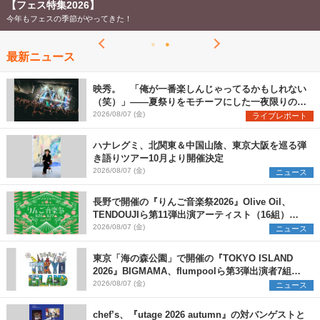
【フェス特集2026】
今年もフェスの季節がやってきた！
最新ニュース
映秀。 「俺が一番楽しんじゃってるかもしれない
（笑）」――夏祭りをモチーフにした一夜限りのス
ペシャルライブ『色祭』レポート
2026/08/07 (金)
ライブレポート
ハナレグミ、北関東＆中国山陰、東京大阪を巡る弾
き語りツアー10月より開催決定
2026/08/07 (金)
ニュース
長野で開催の『りんご音楽祭2026』Olive Oil、
TENDOUJIら第11弾出演アーティスト（16組）を
発表
2026/08/07 (金)
ニュース
東京「海の森公園」で開催の『TOKYO ISLAND
2026』BIGMAMA、flumpoolら第3弾出演者7組を
発表 ワークショップ・アート出展者を募集
2026/08/07 (金)
ニュース
chef’s、『utage 2026 autumn』の対バンゲストと