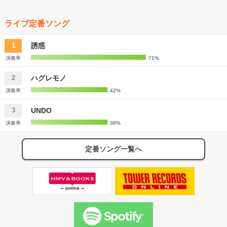
ライブ定番ソング
誘惑
1
演奏率
71%
ハグレモノ
2
演奏率
42%
UNDO
3
演奏率
38%
定番ソング一覧へ