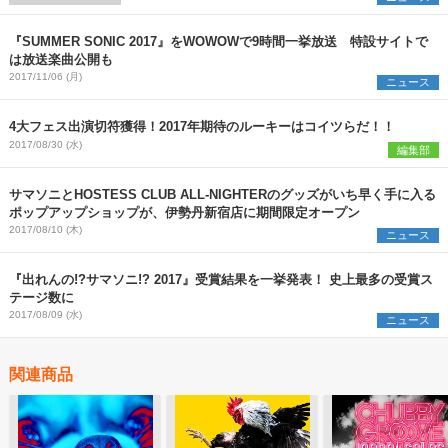
『SUMMER SONIC 2017』をWOWOWで9時間一挙放送 特設サイトで
は放送楽曲公開も
2017/11/06 (月)
ニュース
4大フェス出演切符獲得！2017年期待のルーキーはコイツらだ！！
2017/08/30 (水)
編集部
サマソニとHOSTESS CLUB ALL-NIGHTERのグッズがいち早く手に入る
ポップアップショップが、伊勢丹新宿店に期間限定オープン
2017/08/10 (木)
ニュース
『出れんの!?サマソニ!? 2017』受賞結果を一挙発表！ 史上最多の受賞ス
テージ数に
2017/08/09 (水)
ニュース
関連商品