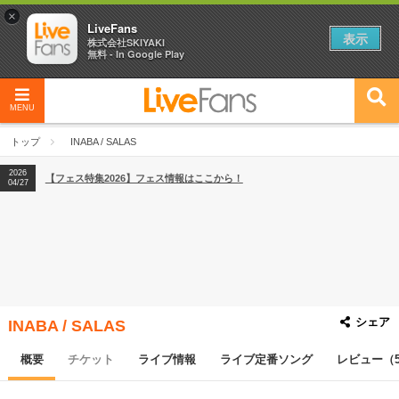
×
LiveFans
表示
株式会社SKIYAKI
無料 - In Google Play
MENU
2026
【フェス特集2026】フェス情報はここから！
04/27
トップ
INABA / SALAS
2026
【ライブ動員ランキング】2026年上半期編発表！
07/28
2026
【フェス特集2026】フェス情報はここから！
04/27
2026
【ライブ動員ランキング】2026年上半期編発表！
07/28
シェア
INABA / SALAS
概要
チケット
ライブ情報
ライブ定番ソング
レビュー（