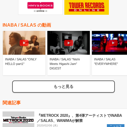
INABA / SALAS の動画
INABA / SALAS "ONLY
INABA / SALAS “Nishi
INABA / SALAS
HELLO part1"
Meets Higashi Jam”
"EVERYWHERE"
DIGEST
もっと見る
関連記事
『METROCK 2020』、第4弾アーティストでINABA
／SALAS、WANIMAが解禁
2020/02/06 (木)
ニュース