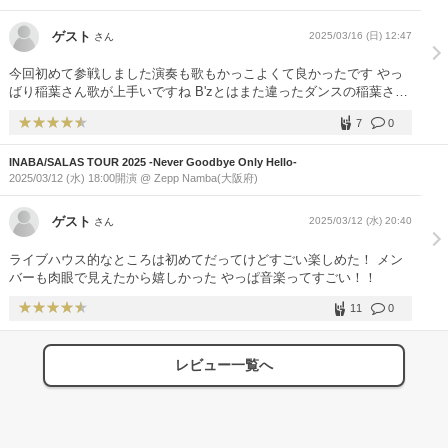
る！ バサッ！ イナバさん ドーーーン！！ 「ひぃ〜〜〜〜♡」 思
わず声が出た クルクルパーマにサングラス キラキラジャンパーに
ゲスト
2025/03/16 (日) 12:47
さん
派手派手お花柄 ジャージみたいなダボダボパンツ （チャラチャ
ラ衣装 最高です！！ 革パンだったら尚よかった） 稲 「映画館
今回初めて参戦しました演奏も歌もかっこよくて良かったです やっ
の皆さん 届いてますかー？」 映客「イェーーイ」 ちゃんと映画館
ばり稲葉さん歌が上手いですね B'zとはまた違ったダンスの稲葉さん
のお客さんのことも忘れずに2回ぐらい声掛けしてくれたイナバさん
も良かったです！！ 稲葉さん＆サラスさん、サポートメンバーの皆
（好きだ♡） カメラにブワンって何回も接近するイナバさん 大画面
7
0
さんも素敵でした
がイナバさんでいっぱいになる （お願いだからこれ以上近寄らない
で！ 鼻血が出ちゃう） モニターにちょこんと座るイナバさん 足
INABA/SALAS TOUR 2025 -Never Goodbye Only Hello-
ぶ〜らぶ〜ら バタバタバタッ （子供かっ 笑 可愛すぎるだろ） 歌
2025/03/12 (水) 18:00開演 @ Zepp Namba(大阪府)
詞が飛んだであろうイナバさん 観客にマイクを向けて歌わせる そし
て ちょっとはにかむ （かわいいな） けれど、次のMCでそのことに
ゲスト
2025/03/12 (水) 20:40
さん
全く触れず、 スンッと進行していった （そーゆースンッとしたとこ
好きよ） 今日はよく声が出ていた 曲終わりの イェイ イェイ イ
ライブハウス的なところは初めてだってけどすごい楽しめた！ メン
ェ〜〜イ ヤイ ヤイ ヤャ〜〜イ （あんまりすると喉痛めるから程ほ
バーも肉眼で見えたから嬉しかった やっぱ音楽ってすごい！！
どにね） アンコールの衣装 デニムシャツにジーンズ コラボしたあの
スニーカー あ〜〜 久々見たよジーンズ姿 （こーゆー程よくピタっと
11
0
した衣装が イナバさんには似合うのよ 色気が増すのよ♡） サラスが
演奏終わってギターをバンって投げ捨てた 映客「えっ？？なに？ど
した？…笑」 （テンション上がって気分が良かったんだろうね〜）
レビュー一覧へ
リズム隊が4人であの迫力の演奏 とても良かった 外国人はやっぱり
凄いな その中で歌ってるイナバさんも凄い 【まとめ】 ライブビュー
イング最高でした。 最初は探り探りでしたが、映画館のお客さんは
大フィーバー、流石に立つ人、大声で歌う人はいませんでしたが、手
拍子やコーレスも出来て、一瞬LIVE会場に居るかと錯覚したほどで