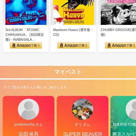
3rd ALBUM 「ATOMIC
Maximum Huavo (通常盤・
CHUBBY GROOVE(通
CHIHUAHUA」 (初回限定
CD)
盤)
盤) - INABA/SALA…
マイベスト
ライブ好きの皆さんの推しをご紹介します。
yumemocha さん
すう さん
日本外送TG搜@
浜田省吾
SUPER BEAVER
東京スカパ