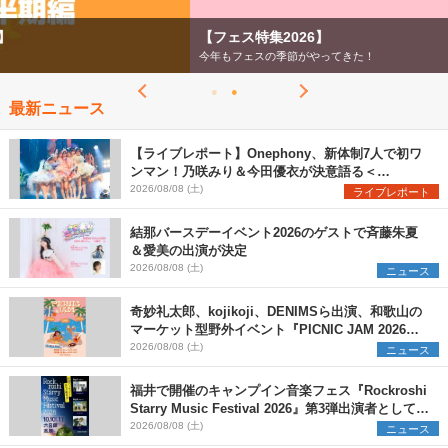
【フェス特集2026】
今年もフェスの季節がやってきた！
最新ニュース
【ライブレポート】Onephony、新体制7人で初ワ
ンマン！乃咲みり＆今田優衣が決意語る＜
Onephony新体制1st Oneman Live はじまりの夏
2026/08/08 (土)
ライブレポート
＞
結那バースデーイベント2026のゲストで斉藤朱夏
＆愛美の出演が決定
2026/08/08 (土)
ニュース
奇妙礼太郎、kojikoji、DENIMSら出演、和歌山の
マーケット型野外イベント『PICNIC JAM 2026』
早割チケット発売開始
2026/08/08 (土)
ニュース
福井で開催のキャンプイン音楽フェス『Rockroshi
Starry Music Festival 2026』第3弾出演者として
SCOOBIE DO、かりゆし58、Reiを発表
2026/08/08 (土)
ニュース