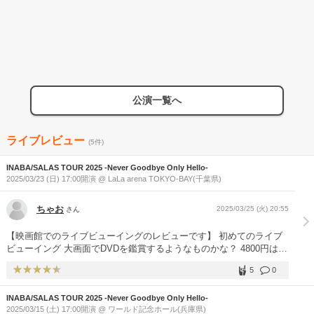
公演一覧へ
ライブレビュー
(5件)
INABA/SALAS TOUR 2025 -Never Goodbye Only Hello-
2025/03/23 (日) 17:00開演 @ LaLa arena TOKYO-BAY(千葉県)
ちゃお
2025/03/25 (火) 20:55
さん
【映画館でのライブビューイングのレビューです】 初めてのライブ
ビューイング 大画面でDVDを鑑賞するようなものかな？ 4800円はち
ょっとお高いな 曲も知らないし（ごめんよ イナサラ） 行くの迷った
5
0
けど、ライブTシャツ着て行ってみた。 スクリーンにステージとアリ
ーナが映った （おお〜〜 ちょっと緊張してきたぞ） ステージは垂
INABA/SALAS TOUR 2025 -Never Goodbye Only Hello-
幕がかかってる 音楽が流れ出し、2人の陽気に踊っている影が映る。
2025/03/15 (土) 17:00開演 @ ワールド記念ホール(兵庫県)
これが結構長い 笑 （う〜ん 早く出てきてよ〜） 遂に垂幕落ち