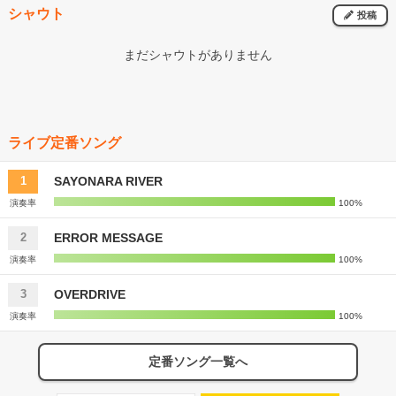
シャウト
す。 そして、あんな大画面で稲葉さんを舐め回すように見れて本当
投稿
に幸せで、同じ空気は吸えなかったけど、LIVE参戦時よりも稲葉さ
んの表情一つ一つが記憶に残ったことに驚きました。 音響もとても
まだシャウトがありません
良くて、しっとりした曲の時はふかふかシートに身を委ねじっくりと
聴けますし、今後もこのライブビューイングとやらを開催してほしい
ですね。 終始、おじ様達がワチャワチャ楽しそうに演奏している
姿、稲葉さんのたくさんの笑顔、とっても素敵でした。 ここ最近の
稲葉さんで1番カッコ良いビジュでした♡
ライブ定番ソング
SAYONARA RIVER
1
演奏率
100%
ERROR MESSAGE
2
演奏率
100%
OVERDRIVE
3
演奏率
100%
定番ソング一覧へ