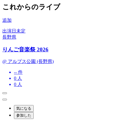
これからのライブ
追加
出演日未定
長野県
りんご音楽祭 2026
@ アルプス公園 (長野県)
-- 件
0
人
0
人
気になる
参加した