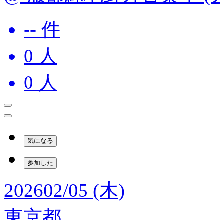
-- 件
0
人
0
人
気になる
参加した
2026
02/05 (木)
東京都