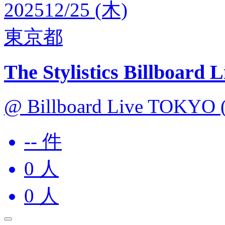
2025
12/25 (木)
東京都
The Stylistics Billboard 
@ Billboard Live TOKYO
-- 件
0
人
0
人