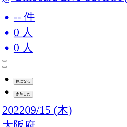
-- 件
0
人
0
人
気になる
参加した
2022
09/15 (木)
大阪府