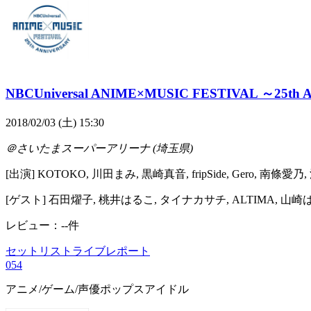
NBCUniversal ANIME×MUSIC FESTIVAL ～25t
2018/02/03 (土) 15:30
＠さいたまスーパーアリーナ (埼玉県)
[出演] KOTOKO, 川田まみ, 黒崎真音, fripSide, Gero, 南條愛乃, 流田
[ゲスト] 石田燿子, 桃井はるこ, タイナカサチ, ALTIMA, 山
レビュー：--件
セットリスト
ライブレポート
0
54
アニメ/ゲーム/声優
ポップス
アイドル