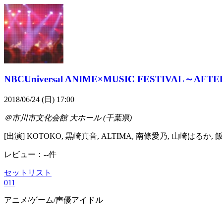
NBCUniversal ANIME×MUSIC FESTIVAL～AFT
2018/06/24 (日) 17:00
＠市川市文化会館 大ホール (千葉県)
[出演] KOTOKO, 黒崎真音, ALTIMA, 南條愛乃, 山崎はるか, 飯田里穂
レビュー：--件
セットリスト
0
11
アニメ/ゲーム/声優
アイドル