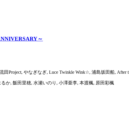
h ANNIVERSARY～
Project, やなぎなぎ, Luce Twinkle Wink☆, 浦島坂田船, After th
崎はるか, 飯田里穂, 水瀬いのり, 小澤亜李, 本渡楓, 原田彩楓