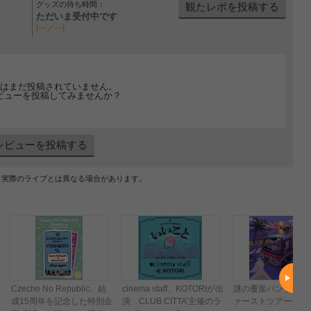
グッズの待ち時間：
観たレポを投稿する
ただいま受付中です
[---／---]
はまだ投稿されていません。
ビューを投稿してみませんか？
レビューを投稿する
、実際のライブとは異なる場合があります。
Czecho No Republic、結
cinema staff、KOTORIが出
謎の覆面バンド・63
成15周年を記念した特別企
演 CLUB CITTA’主催のラ
ァーストツアー全公