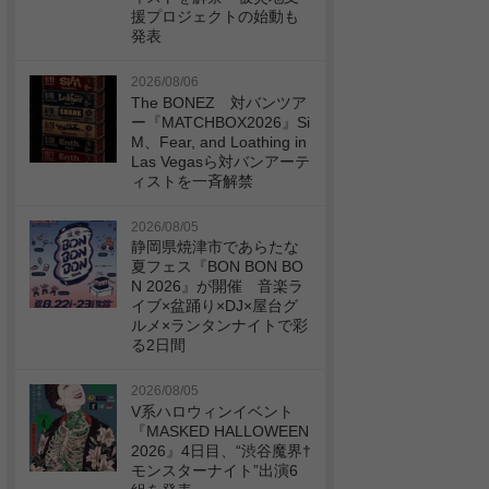
援プロジェクトの始動も
発表
2026/08/06
The BONEZ 対バンツア
ー『MATCHBOX2026』Si
M、Fear, and Loathing in
Las Vegasら対バンアーテ
ィストを一斉解禁
2026/08/05
静岡県焼津市であらたな
夏フェス『BON BON BO
N 2026』が開催 音楽ラ
イブ×盆踊り×DJ×屋台グ
ルメ×ランタンナイトで彩
る2日間
2026/08/05
V系ハロウィンイベント
『MASKED HALLOWEEN
2026』4日目、“渋谷魔界†
モンスターナイト”出演6