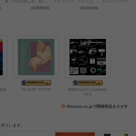
画『15のお楽しみ』第二弾
イブイベント『いいこと』
ストレイテナーがゲ
はcinema staffとの2マンラ
開催決定
演
)
(2025/03/21)
(2022/10/26)
(2022
イブ
初回
PLASTIC YOUTH
残響record Compilation
vol.2
Amazon.co.jpで関連商品をさがす
も見ています。