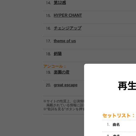
第12感
HYPER CHANT
チェンジアップ
theme of us
斜陽
アンコール：
楽園の君
great escape
※サイトの性質上、公演情報およびセットリスト情報の正確
掲載されている情報に誤りがある場合は、
こちら
よりご連
※“歌詞を見る”ボタンを押すと、株式会社ページワンが運営