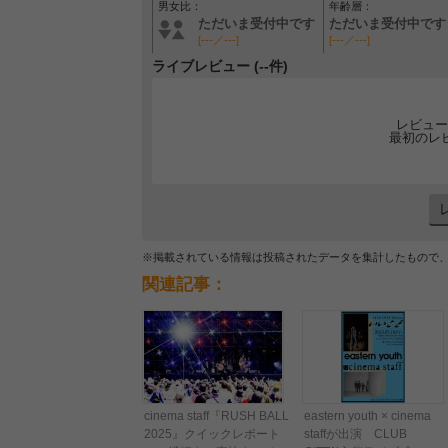
男女比：
年齢層：
ただいま受付中です
ただいま受付中です
[---／---]
[---／---]
ライブレビュー (--件)
レビュー
最初のレ
※掲載されている情報は投稿されたデータを集計したもので
関連記事：
cinema staff『RUSH BALL
eastern youth × cinema
2025』クイックレポート
staffが出演 CLUB