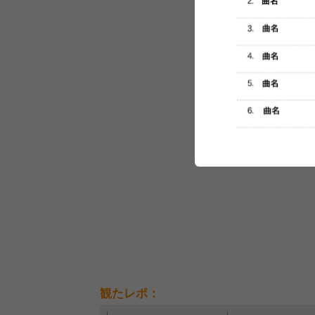
セットリスト
観たレポ：