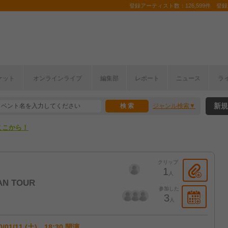
登録アーティスト数：126,599件 登録コ
ケット
オンラインライブ
編集部
レポート
ニュース
ラ
ここから！
新規
ジャンル検索
上半期編発表！
ここから！
上半期編発表！
クリップ
1
人
AN TOUR
参加した
3
人
0/01/11 (土) 18:30 開演