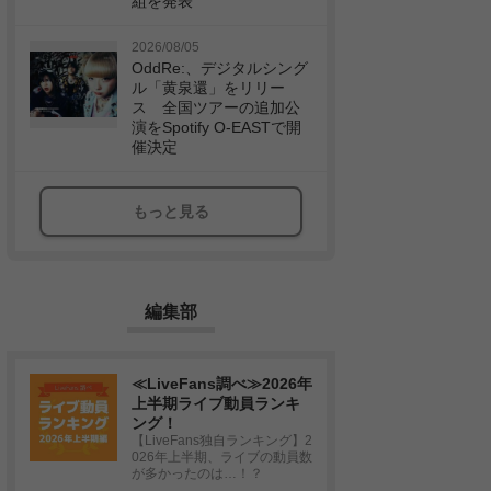
組を発表
2026/08/05
OddRe:、デジタルシング
ル「黄泉還」をリリー
ス 全国ツアーの追加公
演をSpotify O-EASTで開
催決定
もっと見る
編集部
≪LiveFans調べ≫2026年
上半期ライブ動員ランキ
ング！
【LiveFans独自ランキング】2
026年上半期、ライブの動員数
が多かったのは…！？