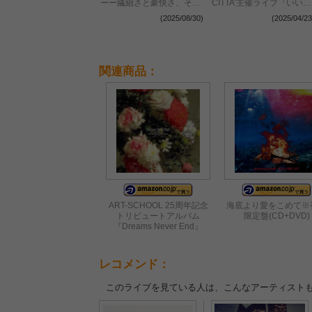
ーー繊細さと豪快さ、その
CITTA’主催ライブ『いいこ
両輪と圧倒的演奏力で魅せ
と』開催決定
(2025/08/30)
(2025/04/23
た堂々のステージ
関連商品：
ART-SCHOOL 25周年記念
海底より愛をこめて※
トリビュートアルバム
限定盤(CD+DVD)
『Dreams Never End』
レコメンド：
このライブを見ている人は、こんなアーティスト