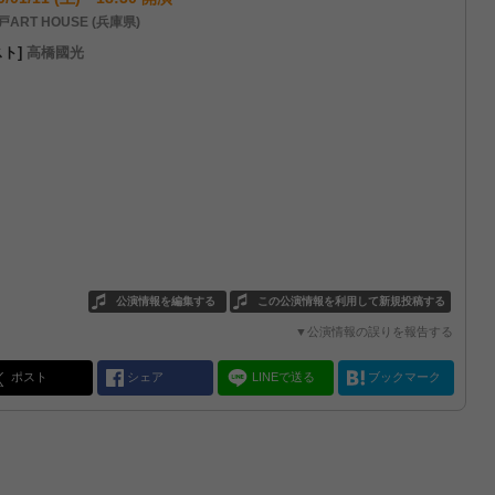
ART HOUSE (兵庫県)
スト]
高橋國光
公演情報を編集する
この公演情報を利用して新規投稿する
▼公演情報の誤りを報告する
ポスト
シェア
LINEで送る
ブックマーク