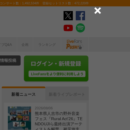
ンサート数：1,492,534件 登録セットリスト数：472,220件
イブQ&A
企画
ランキング
情報投稿
新着ニュース
新着ライブレポート
2026/08/06
熊本県人吉市の野外音楽
フェス『Rural Act'26』TE
NDOUJIら最終出演アーテ
ィストを解禁 被災地支