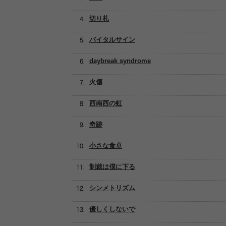
切り札
バイタルサイン
daybreak syndrome
火傷
西南西の虹
奇跡
小さな食卓
制裁は僕に下る
シンメトリズム
優しくしないで