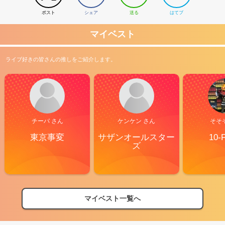
ポスト
シェア
送る
はてブ
マイベスト
ライブ好きの皆さんの推しをご紹介します。
チーバ さん
ケンケン さん
そそ
東京事変
サザンオールスター
10-
ズ
マイベスト一覧へ
2026
【フェス特集2026】フェス情報はここから！
04/27
2026
【ライブ動員ランキング】2026年上半期編発表！
07/28