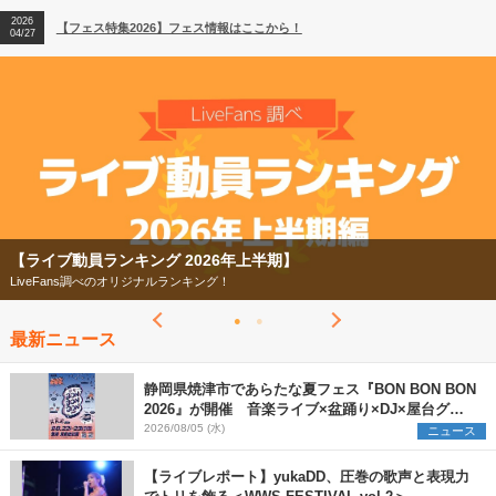
2026
【フェス特集2026】フェス情報はここから！
04/27
2026
【ライブ動員ランキング】2026年上半期編発表！
07/28
【ライブ動員ランキング 2026年上半期】
LiveFans調べのオリジナルランキング！
最新ニュース
静岡県焼津市であらたな夏フェス『BON BON BON
2026』が開催 音楽ライブ×盆踊り×DJ×屋台グル
メ×ランタンナイトで彩る2日間
2026/08/05 (水)
ニュース
【ライブレポート】yukaDD、圧巻の歌声と表現力