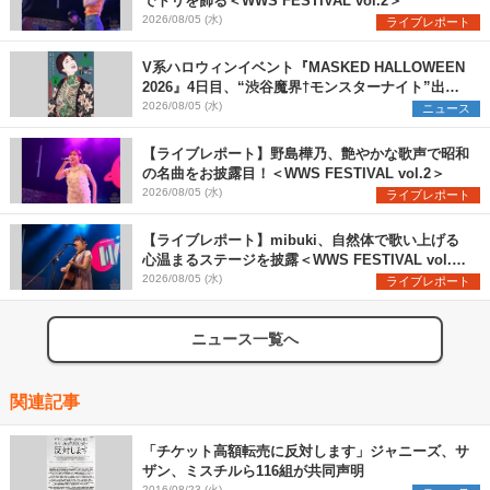
でトリを飾る＜WWS FESTIVAL vol.2＞
2026/08/05 (水)
ライブレポート
V系ハロウィンイベント『MASKED HALLOWEEN
2026』4日目、“渋谷魔界†モンスターナイト”出演6
組を発表
2026/08/05 (水)
ニュース
【ライブレポート】野島樺乃、艶やかな歌声で昭和
の名曲をお披露目！＜WWS FESTIVAL vol.2＞
2026/08/05 (水)
ライブレポート
【ライブレポート】mibuki、自然体で歌い上げる
心温まるステージを披露＜WWS FESTIVAL vol.2
＞
2026/08/05 (水)
ライブレポート
ニュース一覧へ
関連記事
「チケット高額転売に反対します」ジャニーズ、サ
ザン、ミスチルら116組が共同声明
2016/08/23 (火)