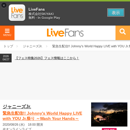
×
LiveFans
表示
株式会社SKIYAKI
無料 - In Google Play
MENU
2026
【フェス特集2026】フェス情報はここから！
04/27
トップ
ジャニーズJr.
緊急生配信!! Johnny's World Happy LIVE with YOU J
2026
【ライブ動員ランキング】2026年上半期編発表！
07/28
2026
【フェス特集2026】フェス情報はここから！
04/27
2026
【ライブ動員ランキング】2026年上半期編発表！
07/28
ジャニーズJr.
緊急生配信!! Johnny's World Happy LIVE
with YOU Jr.祭り ～Wash Your Hands～
2020/08/26 (水) 18:00 開演
＠オンラインライブ