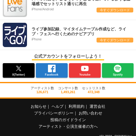
場感でセットリスト通りに再生
iPhone/Android
今すぐダウンロード
ライブ参加記録、マイタイムテーブル作成など、ライ
ブ・フェスへ行くためのナビアプリ
iPhone
今すぐダウンロード
公式アカウントをフォローしよう！
X(Twitter)
Facebook
Youtube
Spotify
アーティスト数
コンサート数
セットリスト数
126,671
1,493,261
472,348
お知らせ
｜
ヘルプ
｜
利用規約
｜
運営会社
プライバシーポリシー
｜
お問い合わせ
投稿のガイドライン
アーティスト・公演主催者の方へ