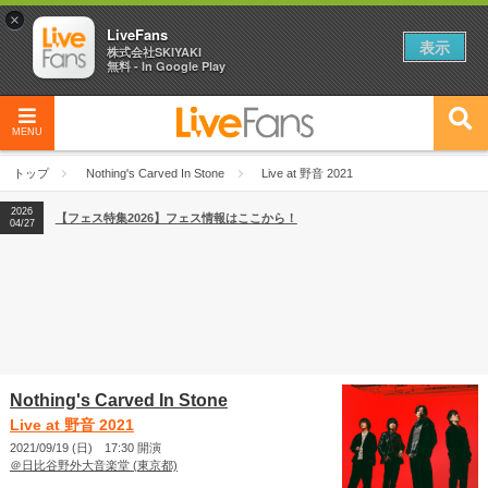
×
LiveFans
表示
株式会社SKIYAKI
無料 - In Google Play
MENU
2026
【フェス特集2026】フェス情報はここから！
04/27
トップ
Nothing's Carved In Stone
Live at 野音 2021
2026
【ライブ動員ランキング】2026年上半期編発表！
07/28
2026
【フェス特集2026】フェス情報はここから！
04/27
2026
【ライブ動員ランキング】2026年上半期編発表！
07/28
Nothing's Carved In Stone
Live at 野音 2021
2021/09/19 (日) 17:30 開演
＠日比谷野外大音楽堂 (東京都)