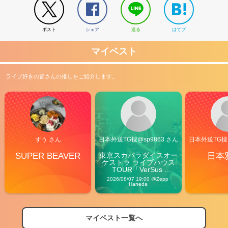
ポスト
シェア
送る
はてブ
マイベスト
ライブ好きの皆さんの推しをご紹介します。
すう さん
日本外送TG搜@sp9863 さん
日本外送TG搜@
SUPER BEAVER
東京スカパラダイスオー
日本
ケストラ ライブハウス
TOUR「VerSus 
Carnival」
2026/08/07 19:00 @Zepp 
Haneda
マイベスト一覧へ
2026
【フェス特集2026】フェス情報はここから！
04/27