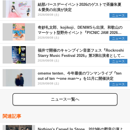
結那バースデーイベント2026のゲストで斉藤朱夏
＆愛美の出演が決定
2026/08/08 (土)
ニュース
奇妙礼太郎、kojikoji、DENIMSら出演、和歌山の
マーケット型野外イベント『PICNIC JAM 2026』
早割チケット発売開始
2026/08/08 (土)
ニュース
福井で開催のキャンプイン音楽フェス『Rockroshi
Starry Music Festival 2026』第3弾出演者として
SCOOBIE DO、かりゆし58、Reiを発表
2026/08/08 (土)
ニュース
omeme tenten、今年最後のワンマンライブ『ten
out of ten 〜one man〜』を11月に開催決定
2026/08/08 (土)
ニュース
ニュース一覧へ
関連記事
Nothing's Carved In Stone、2019年の野音公演よ