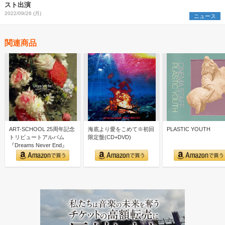
スト出演
2022/09/26 (月)
ニュース
関連商品
ART-SCHOOL 25周年記念
海底より愛をこめて※初回
PLASTIC YOUTH
トリビュートアルバム
限定盤(CD+DVD)
『Dreams Never End』