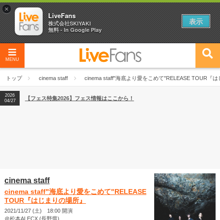
×
LiveFans
表示
株式会社SKIYAKI
無料 - In Google Play
MENU
2026
【フェス特集2026】フェス情報はここから！
04/27
トップ
cinema staff
cinema staff"海底より愛をこめて"RELEASE TOU
2026
【ライブ動員ランキング】2026年上半期編発表！
07/28
2026
【フェス特集2026】フェス情報はここから！
04/27
2026
【ライブ動員ランキング】2026年上半期編発表！
07/28
cinema staff
cinema staff"海底より愛をこめて"RELEASE
TOUR『はじまりの場所』
2021/11/27 (土) 18:00 開演
＠松本ALECX (長野県)