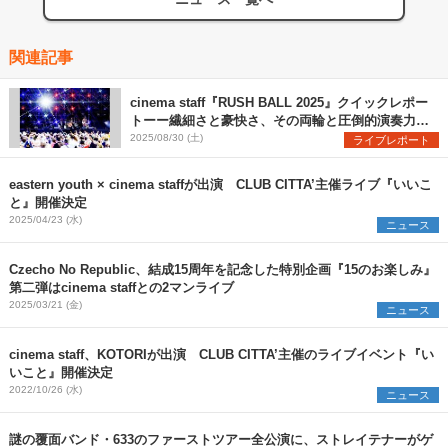
関連記事
cinema staff『RUSH BALL 2025』クイックレポー
トーー繊細さと豪快さ、その両輪と圧倒的演奏力で
魅せた堂々のステージ
2025/08/30 (土)
ライブレポート
eastern youth × cinema staffが出演 CLUB CITTA’主催ライブ『いいこ
と』開催決定
2025/04/23 (水)
ニュース
Czecho No Republic、結成15周年を記念した特別企画『15のお楽しみ』
第二弾はcinema staffとの2マンライブ
2025/03/21 (金)
ニュース
cinema staff、KOTORIが出演 CLUB CITTA’主催のライブイベント『い
いこと』開催決定
2022/10/26 (水)
ニュース
謎の覆面バンド・633のファーストツアー全公演に、ストレイテナーがゲ