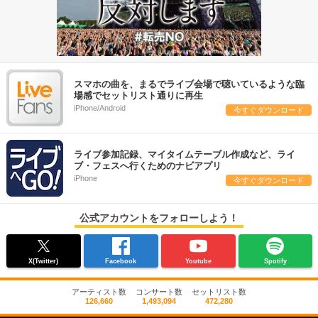
スマホの曲を、まるでライブ会場で聴いているような臨
場感でセットリスト通りに再生
iPhone/Android
今すぐダウンロード
ライブ参加記録、マイタイムテーブル作成など、ライ
ブ・フェスへ行くためのナビアプリ
iPhone
今すぐダウンロード
公式アカウントをフォローしよう！
X(Twitter)
Facebook
Youtube
Spotify
アーティスト数
コンサート数
セットリスト数
126,660
1,493,094
472,280