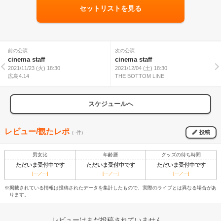
セットリストを見る
前の公演
次の公演
cinema staff
cinema staff
2021/11/23 (火) 18:30
2021/12/04 (土) 18:30
広島4.14
THE BOTTOM LINE
スケジュールへ
レビュー/観たレポ
投稿
(--件)
男女比
年齢層
グッズの待ち時間
ただいま受付中です
ただいま受付中です
ただいま受付中です
[---／---]
[---／---]
[---／---]
※掲載されている情報は投稿されたデータを集計したもので、実際のライブとは異なる場合があ
ります。
レビューはまだ投稿されていません。