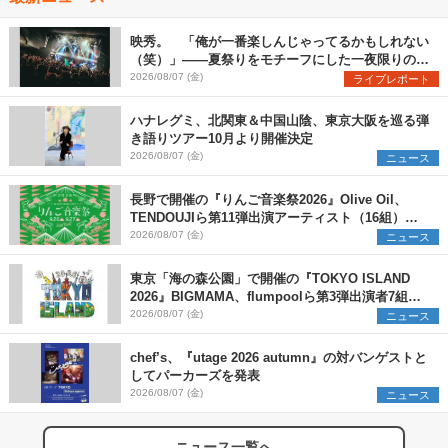
映秀。 「俺が一番楽しんじゃってるかもしれない
（笑）」――夏祭りをモチーフにした一夜限りのス
ペシャルライブ『色祭』レポート
2026/08/07 (金)
ライブレポート
ハナレグミ、北関東＆中国山陰、東京大阪を巡る弾
き語りツアー10月より開催決定
2026/08/07 (金)
ニュース
長野で開催の『りんご音楽祭2026』Olive Oil、
TENDOUJIら第11弾出演アーティスト（16組）を
発表
2026/08/07 (金)
ニュース
東京「海の森公園」で開催の『TOKYO ISLAND
2026』BIGMAMA、flumpoolら第3弾出演者7組を
発表 ワークショップ・アート出展者を募集
2026/08/07 (金)
ニュース
chef’s、『utage 2026 autumn』の対バンゲストと
してパーカーズを発表
2026/08/07 (金)
ニュース
ニュース一覧へ