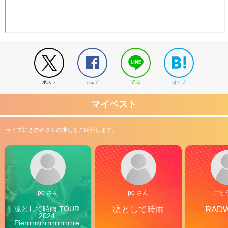
ポスト
シェア
送る
はてブ
マイベスト
ライブ好きの皆さんの推しをご紹介します。
pe さん
pe さん
ごと
凛として時雨 TOUR 
凛として時雨
RAD
2024 
Pierrrrrrrrrrrrrrrrrrrre 