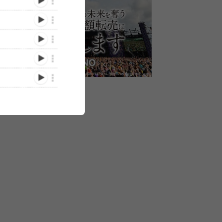
国5都
ELLEGARDEN、5年ぶり
ELLEGARDEN、全国のラ
ELLEGARDEN
ワンマ
のZOZOマリンスタジア
イブハウスを巡るワンマン
FEET・マキシ