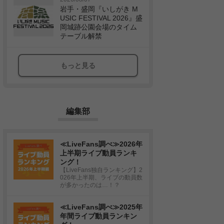
岩手・盛岡『いしがき M
USIC FESTIVAL 2026』盛
岡城跡公園会場のタイム
テーブル解禁
もっと見る
編集部
≪LiveFans調べ≫2026年
上半期ライブ動員ランキ
ング！
【LiveFans独自ランキング】2
026年上半期、ライブの動員数
が多かったのは…！？
≪LiveFans調べ≫2025年
年間ライブ動員ランキン