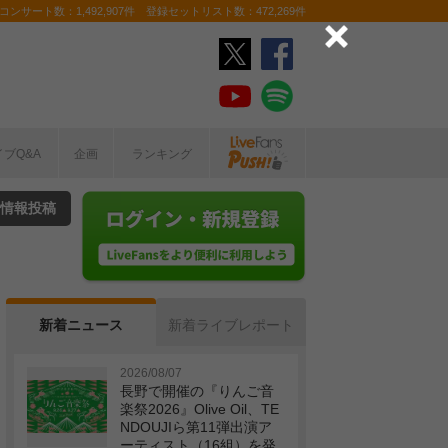
ンサート数：1,492,907件 登録セットリスト数：472,269件
イブQ&A
企画
ランキング
情報投稿
新着ニュース
新着ライブレポート
2026/08/07
長野で開催の『りんご音
楽祭2026』Olive Oil、TE
NDOUJIら第11弾出演ア
ーティスト（16組）を発