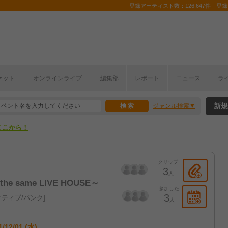
登録アーティスト数：126,647件 登録コ
ケット
オンラインライブ
編集部
レポート
ニュース
ラ
ここから！
新規
ジャンル検索
上半期編発表！
ここから！
上半期編発表！
クリップ
3
人
n the same LIVE HOUSE～
参加した
3
ティブ/パンク
人
1/12/01 (水)