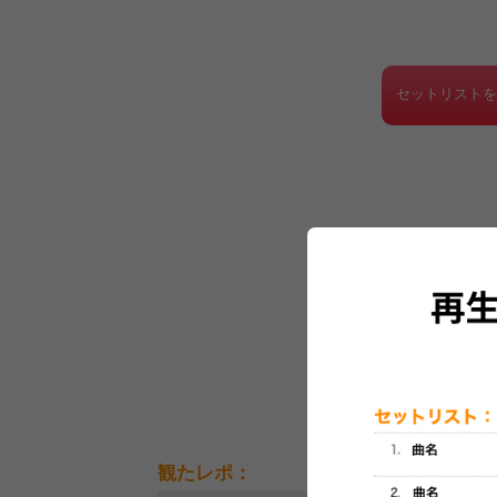
セットリスト
観たレポ：