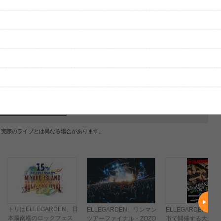
グッズの待ち時間：
観たレポを投稿する
ただいま受付中です
[---／---]
はまだ投稿されていません。
ビューを投稿してみませんか？
レビューを投稿する
、実際のライブとは異なる場合があります。
トリはELLEGARDEN、日
ELLEGARDEN、ワンマン
ELLEGARDEN、全
本最南端のロックフェス
ツアーファイナル・ZOZO
市で開催する大規模