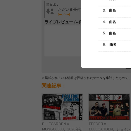
男女比：
年齢層：
ただいま受付中です
ただいま受付中です
[---／---]
[---／---]
ライブレビュー (--件)
レビュー
最初のレ
※掲載されている情報は投稿されたデータを集計したもので
関連記事：
ELLEGARDEN ×
FEEDER x
MONGOL800、2026年初
ELLEGARDEN、ジョイン