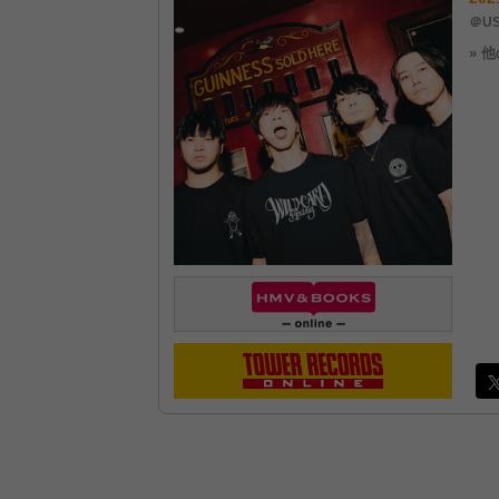
＠US
» 