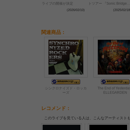
ライブの開催が決定
トツアー 『Sonic Bridges
Tour 2025』の開催が決定
(2026/02/10)
(2025/02/18
関連商品：
シンクロナイズド・ロッカ
The End of Yesterday
ーズ
ELLEGARDEN
レコメンド：
このライブを見ている人は、こんなアーティスト