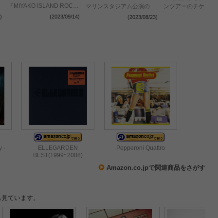
『MIYAKO ISLAND ROCK
マリンスタジアム公演の公
ンツアーのチケット
FESTIVAL 2023』&後夜祭
式レポート到着 セットリ
発表
(2023/09/14)
)
(2023/08/23)
(2023
『宮ロック』タイムテーブ
スト・プレイリストを配信
ル発表
 -
ELLEGARDEN
Pepperoni Quattro
BEST(1999~2008)
Amazon.co.jpで関連商品をさがす
も見ています。