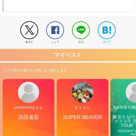
ポスト
シェア
送る
はてブ
マイベスト
ライブ好きの皆さんの推しをご紹介します。
yumemocha さん
すう さん
日本外送TG搜@
浜田省吾
SUPER BEAVER
東京スカパ
ケストラ 
TOUR「V
Carn
2026/08/07 
Ha