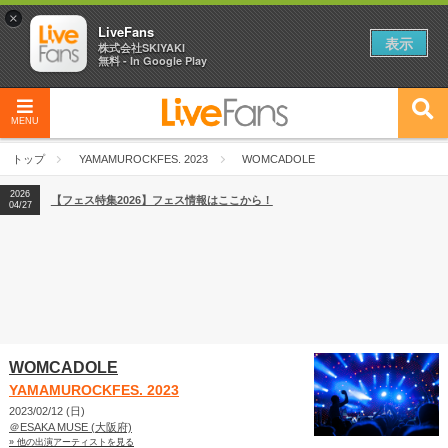
×
LiveFans
表示
株式会社SKIYAKI
無料 - In Google Play
MENU
2026
【フェス特集2026】フェス情報はここから！
04/27
トップ
YAMAMUROCKFES. 2023
WOMCADOLE
2026
【ライブ動員ランキング】2026年上半期編発表！
07/28
2026
【フェス特集2026】フェス情報はここから！
04/27
2026
【ライブ動員ランキング】2026年上半期編発表！
07/28
WOMCADOLE
YAMAMUROCKFES. 2023
2023/02/12 (日)
＠ESAKA MUSE (大阪府)
» 他の出演アーティストを見る