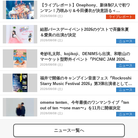
【ライブレポート】Onephony、新体制7人で初ワ
ンマン！乃咲みり＆今田優衣が決意語る＜
Onephony新体制1st Oneman Live はじまりの夏
2026/08/08 (土)
ライブレポート
＞
結那バースデーイベント2026のゲストで斉藤朱夏
＆愛美の出演が決定
2026/08/08 (土)
ニュース
奇妙礼太郎、kojikoji、DENIMSら出演、和歌山の
マーケット型野外イベント『PICNIC JAM 2026』
早割チケット発売開始
2026/08/08 (土)
ニュース
福井で開催のキャンプイン音楽フェス『Rockroshi
Starry Music Festival 2026』第3弾出演者として
SCOOBIE DO、かりゆし58、Reiを発表
2026/08/08 (土)
ニュース
omeme tenten、今年最後のワンマンライブ『ten
out of ten 〜one man〜』を11月に開催決定
2026/08/08 (土)
ニュース
ニュース一覧へ