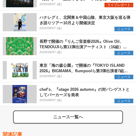
ペシャルライブ『色祭』レポート
2026/08/07 (金)
ライブレポート
ハナレグミ、北関東＆中国山陰、東京大阪を巡る弾
き語りツアー10月より開催決定
2026/08/07 (金)
ニュース
長野で開催の『りんご音楽祭2026』Olive Oil、
TENDOUJIら第11弾出演アーティスト（16組）を
発表
2026/08/07 (金)
ニュース
東京「海の森公園」で開催の『TOKYO ISLAND
2026』BIGMAMA、flumpoolら第3弾出演者7組を
発表 ワークショップ・アート出展者を募集
2026/08/07 (金)
ニュース
chef’s、『utage 2026 autumn』の対バンゲストと
してパーカーズを発表
2026/08/07 (金)
ニュース
ニュース一覧へ
関連記事