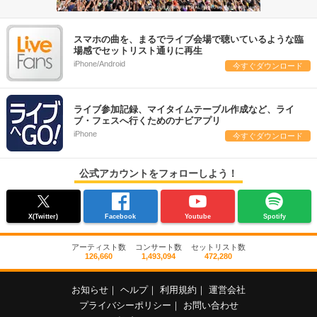
スマホの曲を、まるでライブ会場で聴いているような臨
場感でセットリスト通りに再生
iPhone/Android
今すぐダウンロード
ライブ参加記録、マイタイムテーブル作成など、ライ
ブ・フェスへ行くためのナビアプリ
iPhone
今すぐダウンロード
公式アカウントをフォローしよう！
X(Twitter)
Facebook
Youtube
Spotify
アーティスト数
コンサート数
セットリスト数
126,660
1,493,094
472,280
お知らせ
｜
ヘルプ
｜
利用規約
｜
運営会社
プライバシーポリシー
｜
お問い合わせ