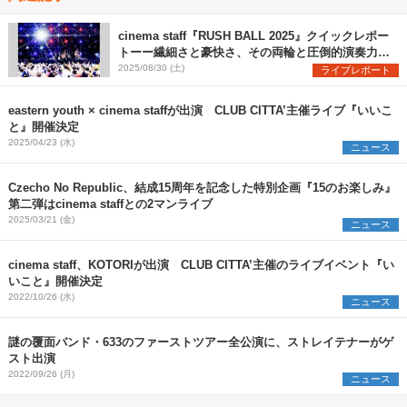
cinema staff『RUSH BALL 2025』クイックレポー
トーー繊細さと豪快さ、その両輪と圧倒的演奏力で
魅せた堂々のステージ
2025/08/30 (土)
ライブレポート
eastern youth × cinema staffが出演 CLUB CITTA’主催ライブ『いいこ
と』開催決定
2025/04/23 (水)
ニュース
Czecho No Republic、結成15周年を記念した特別企画『15のお楽しみ』
第二弾はcinema staffとの2マンライブ
2025/03/21 (金)
ニュース
cinema staff、KOTORIが出演 CLUB CITTA’主催のライブイベント『い
いこと』開催決定
2022/10/26 (水)
ニュース
謎の覆面バンド・633のファーストツアー全公演に、ストレイテナーがゲ
スト出演
2022/09/26 (月)
ニュース