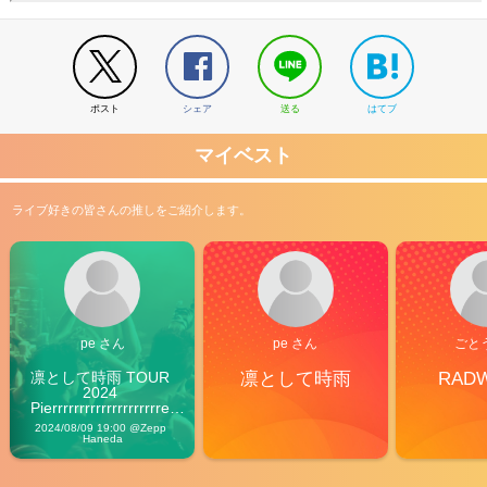
ポスト
シェア
送る
はてブ
マイベスト
ライブ好きの皆さんの推しをご紹介します。
pe さん
pe さん
ごと
凛として時雨 TOUR 
凛として時雨
RAD
2024 
Pierrrrrrrrrrrrrrrrrrrre 
Vibes
2024/08/09 19:00 @Zepp 
Haneda
2026
【フェス特集2026】フェス情報はここから！