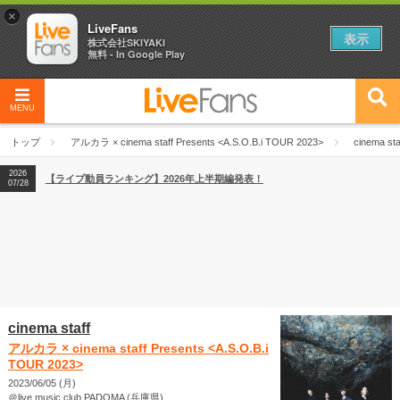
×
LiveFans
表示
株式会社SKIYAKI
無料 - In Google Play
2026
【フェス特集2026】フェス情報はここから！
04/27
MENU
2026
【ライブ動員ランキング】2026年上半期編発表！
07/28
トップ
アルカラ × cinema staff Presents <A.S.O.B.i TOUR 2023>
cinema sta
2026
【フェス特集2026】フェス情報はここから！
04/27
2026
【ライブ動員ランキング】2026年上半期編発表！
07/28
cinema staff
アルカラ × cinema staff Presents <A.S.O.B.i
TOUR 2023>
2023/06/05 (月)
＠live music club PADOMA (兵庫県)