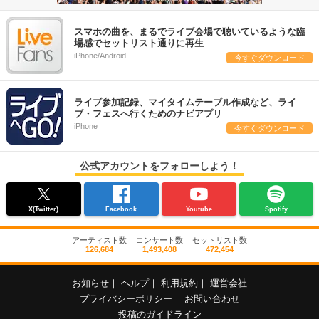
スマホの曲を、まるでライブ会場で聴いているような臨
場感でセットリスト通りに再生
iPhone/Android
今すぐダウンロード
ライブ参加記録、マイタイムテーブル作成など、ライ
ブ・フェスへ行くためのナビアプリ
iPhone
今すぐダウンロード
公式アカウントをフォローしよう！
X(Twitter)
Facebook
Youtube
Spotify
アーティスト数
コンサート数
セットリスト数
126,684
1,493,408
472,454
お知らせ
｜
ヘルプ
｜
利用規約
｜
運営会社
プライバシーポリシー
｜
お問い合わせ
投稿のガイドライン