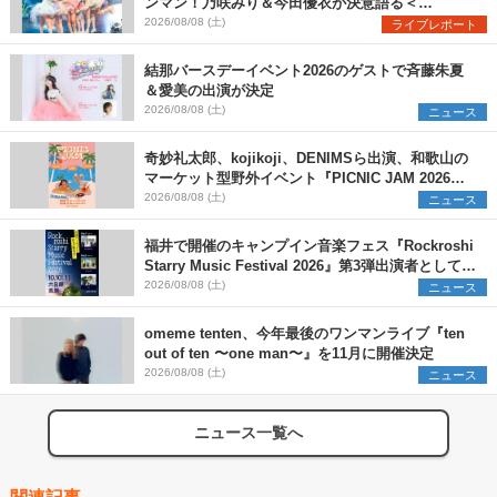
ンマン！乃咲みり＆今田優衣が決意語る＜
Onephony新体制1st Oneman Live はじまりの夏
2026/08/08 (土)
ライブレポート
＞
結那バースデーイベント2026のゲストで斉藤朱夏
＆愛美の出演が決定
2026/08/08 (土)
ニュース
奇妙礼太郎、kojikoji、DENIMSら出演、和歌山の
マーケット型野外イベント『PICNIC JAM 2026』
早割チケット発売開始
2026/08/08 (土)
ニュース
福井で開催のキャンプイン音楽フェス『Rockroshi
Starry Music Festival 2026』第3弾出演者として
SCOOBIE DO、かりゆし58、Reiを発表
2026/08/08 (土)
ニュース
omeme tenten、今年最後のワンマンライブ『ten
out of ten 〜one man〜』を11月に開催決定
2026/08/08 (土)
ニュース
ニュース一覧へ
関連記事