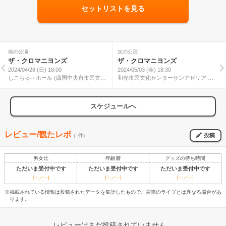
セットリストを見る
前の公演
次の公演
ザ・クロマニヨンズ
ザ・クロマニヨンズ
2024/04/28 (日) 18:00
2024/05/03 (金) 18:30
しこちゅ～ホール (四国中央市市民文化
和光市民文化センターサンアゼリア 大
ホール) 大ホール ～おりがみ～
ホール
スケジュールへ
レビュー/観たレポ
投稿
(--件)
男女比
年齢層
グッズの待ち時間
ただいま受付中です
ただいま受付中です
ただいま受付中です
[---／---]
[---／---]
[---／---]
※掲載されている情報は投稿されたデータを集計したもので、実際のライブとは異なる場合があ
ります。
レビューはまだ投稿されていません。