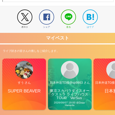
ポスト
シェア
送る
はてブ
マイベスト
ライブ好きの皆さんの推しをご紹介します。
すう さん
日本外送TG搜@sp9863 さん
日本外送TG搜@
SUPER BEAVER
東京スカパラダイスオー
日本
ケストラ ライブハウス
TOUR「VerSus 
Carnival」
2026/08/07 19:00 @Zepp 
Haneda