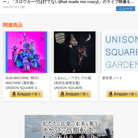
ー」「スロウカーヴは打てない(that made me crazy)」のライブ映像を公
開
2022/07/01 (金)
ニュース
関連商品
SUB MACHINE, BEST
うるわし／アザレアの風
新世界ノート
MACHINE (通常盤) -
(初回生産限定盤) -
UNISON SQUARE G…
UNISON SQUARE
GARDEN (特典な…