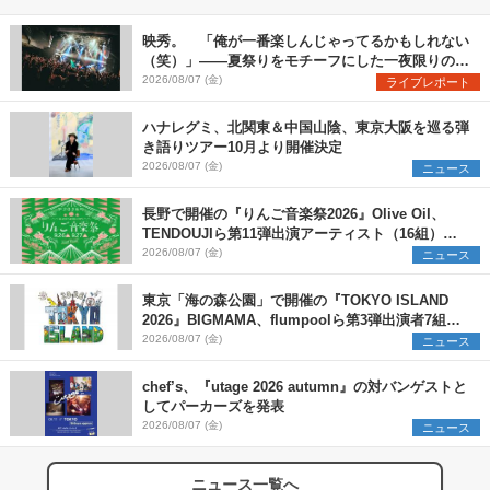
映秀。 「俺が一番楽しんじゃってるかもしれない
（笑）」――夏祭りをモチーフにした一夜限りのス
ペシャルライブ『色祭』レポート
2026/08/07 (金)
ライブレポート
ハナレグミ、北関東＆中国山陰、東京大阪を巡る弾
き語りツアー10月より開催決定
2026/08/07 (金)
ニュース
長野で開催の『りんご音楽祭2026』Olive Oil、
TENDOUJIら第11弾出演アーティスト（16組）を
発表
2026/08/07 (金)
ニュース
東京「海の森公園」で開催の『TOKYO ISLAND
2026』BIGMAMA、flumpoolら第3弾出演者7組を
発表 ワークショップ・アート出展者を募集
2026/08/07 (金)
ニュース
chef’s、『utage 2026 autumn』の対バンゲストと
してパーカーズを発表
2026/08/07 (金)
ニュース
ニュース一覧へ