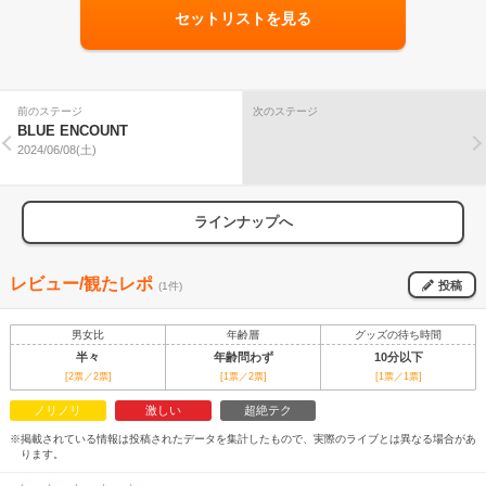
セットリストを見る
前のステージ
次のステージ
BLUE ENCOUNT
2024/06/08(土)
ラインナップへ
レビュー/観たレポ
投稿
(1件)
男女比
年齢層
グッズの待ち時間
半々
年齢問わず
10分以下
[2票／2票]
[1票／2票]
[1票／1票]
ノリノリ
激しい
超絶テク
※掲載されている情報は投稿されたデータを集計したもので、実際のライブとは異なる場合があ
ります。