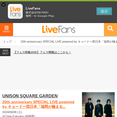
×
LiveFans
表示
株式会社SKIYAKI
無料 - In Google Play
MENU
2026
【フェス特集2026】フェス情報はここから！
04/27
トップ
20th anniversary SPECIAL LIVE powered by キョードー西日本「福岡が
2026
【ライブ動員ランキング】2026年上半期編発表！
07/28
2026
【フェス特集2026】フェス情報はここから！
04/27
2026
【ライブ動員ランキング】2026年上半期編発表！
07/28
UNISON SQUARE GARDEN
20th anniversary SPECIAL LIVE powered
by キョードー西日本「福岡が極まる」
2024/06/08 (土)
＠Zepp Fukuoka (福岡県)