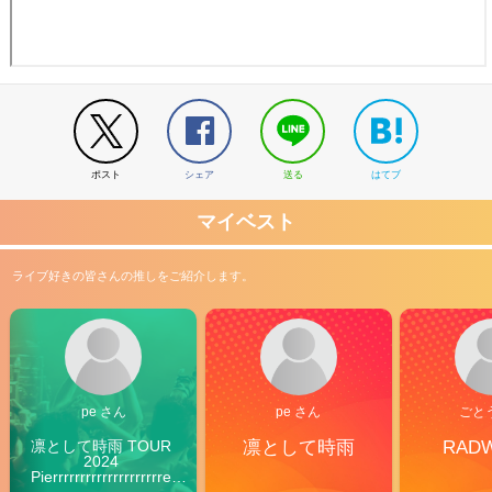
ポスト
シェア
送る
はてブ
マイベスト
ライブ好きの皆さんの推しをご紹介します。
pe さん
pe さん
ごと
凛として時雨 TOUR 
凛として時雨
RAD
2024 
Pierrrrrrrrrrrrrrrrrrrre 
Vibes