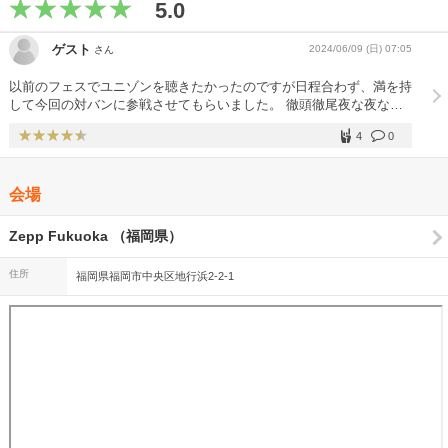
5.0
ゲスト
2024/06/09 (日) 07:05
さん
以前のフェスでユニゾンを聴きたかったのですが日程合わず、満を持
して今回の対バンに参戦させてもらいました。 徹頭徹尾夜な夜なド
ライブがスゴい楽しかったのですが「ワタシドコ〜」は当日聴き取れ
4
0
ず。 ライブ後に調べました。 すると、この曲は昔シークレット扱い
で、直近のセトリを拝見したところ、最近はあまり披露してないみた
いように見えました。 いや、本当ラッキーな出会いでした。 ユニゾ
会場
ンさん、キョードー西日本さん、ありがとうございました！
Zepp Fukuoka （福岡県）
住所
福岡県福岡市中央区地行浜2-2-1