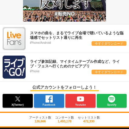
スマホの曲を、まるでライブ会場で聴いているような臨
場感でセットリスト通りに再生
iPhone/Android
今すぐダウンロード
ライブ参加記録、マイタイムテーブル作成など、ライ
ブ・フェスへ行くためのナビアプリ
iPhone
今すぐダウンロード
公式アカウントをフォローしよう！
X(Twitter)
Facebook
Youtube
Spotify
アーティスト数
コンサート数
セットリスト数
126,666
1,493,178
472,330