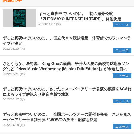
ずっと真夜中でいいのに。 初の海外公演
『ZUTOMAYO INTENSE IN TAIPEI』開催決定
2023/11/07 (火)
ニュース
ずっと真夜中でいいのに。、国立代々木競技場第一体育館でのワンマンラ
イブが決定
2022/08/25 (木)
ニュース
さとうもか、星野源、King Gnuの新曲、平井大の夏の高校野球応援ソン
グなど『New Music Wednesday [Music+Talk Edition]』が今週注目の新
作13曲を紹介
2022/07/21 (木)
ニュース
ずっと真夜中でいいのに。さいたまスーパーアリーナ公演の模様をACAね
によるライブ解説入り副音声版で放送
2022/06/27 (月)
ニュース
ずっと真夜中でいいのに。 全国ホールツアーの開催を発表 さいたまス
ーパーアリーナ単独公演のWOWOW放送・配信も決定
2022/04/18 (月)
ニュース