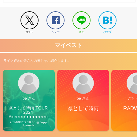
ポスト
シェア
送る
はてブ
マイベスト
ライブ好きの皆さんの推しをご紹介します。
pe さん
pe さん
ごと
凛として時雨 TOUR 
凛として時雨
RAD
2024 
Pierrrrrrrrrrrrrrrrrrrre 
Vibes
2024/08/09 19:00 @Zepp 
Haneda