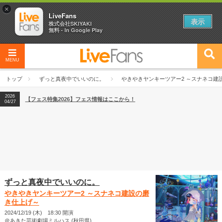
×
LiveFans
表示
株式会社SKIYAKI
無料 - In Google Play
MENU
2026
【フェス特集2026】フェス情報はここから！
04/27
トップ
ずっと真夜中でいいのに。
やきやきヤンキーツアー2 ～スナネコ建
2026
【ライブ動員ランキング】2026年上半期編発表！
07/28
2026
【フェス特集2026】フェス情報はここから！
04/27
2026
【ライブ動員ランキング】2026年上半期編発表！
07/28
ずっと真夜中でいいのに。
やきやきヤンキーツアー2 ～スナネコ建設の磨
き仕上げ～
2024/12/19 (木) 18:30 開演
＠あきた芸術劇場ミルハス (秋田県)