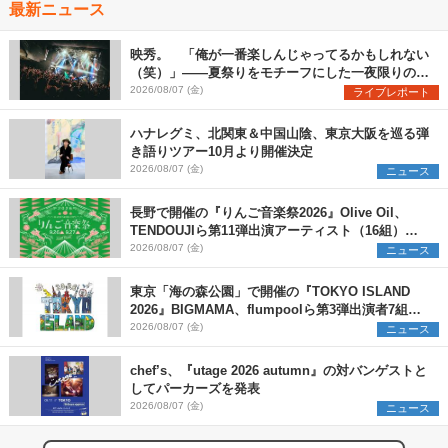
最新ニュース
映秀。 「俺が一番楽しんじゃってるかもしれない
（笑）」――夏祭りをモチーフにした一夜限りのス
ペシャルライブ『色祭』レポート
2026/08/07 (金)
ライブレポート
ハナレグミ、北関東＆中国山陰、東京大阪を巡る弾
き語りツアー10月より開催決定
2026/08/07 (金)
ニュース
長野で開催の『りんご音楽祭2026』Olive Oil、
TENDOUJIら第11弾出演アーティスト（16組）を
発表
2026/08/07 (金)
ニュース
東京「海の森公園」で開催の『TOKYO ISLAND
2026』BIGMAMA、flumpoolら第3弾出演者7組を
発表 ワークショップ・アート出展者を募集
2026/08/07 (金)
ニュース
chef’s、『utage 2026 autumn』の対バンゲストと
してパーカーズを発表
2026/08/07 (金)
ニュース