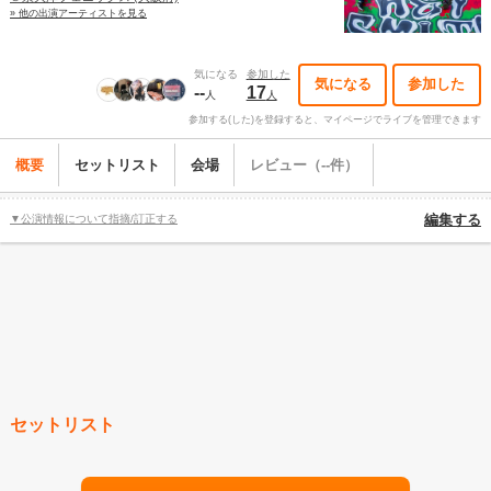
» 他の出演アーティストを見る
気になる
参加した
気になる
参加した
--
17
人
人
参加する(した)を登録すると、マイページでライブを管理できます
概要
セットリスト
会場
レビュー（--件）
▼公演情報について指摘/訂正する
編集する
セットリスト