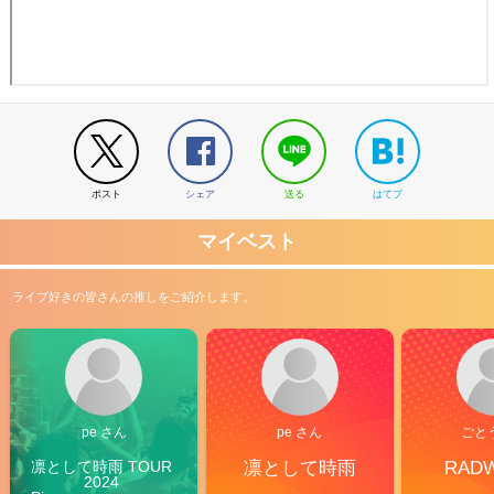
ポスト
シェア
送る
はてブ
マイベスト
ライブ好きの皆さんの推しをご紹介します。
pe さん
pe さん
ごと
凛として時雨 TOUR 
凛として時雨
RAD
2024 