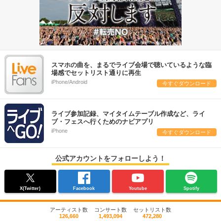
スマホの曲を、まるでライブ会場で聴いているような臨
場感でセットリスト通りに再生
iPhone/Android
今すぐダウンロード
ライブ参加記録、マイタイムテーブル作成など、ライ
ブ・フェスへ行くためのナビアプリ
iPhone
今すぐダウンロード
公式アカウントをフォローしよう！
X(Twitter)
Facebook
Youtube
Spotify
アーティスト数
コンサート数
セットリスト数
126,660
1,493,094
472,280