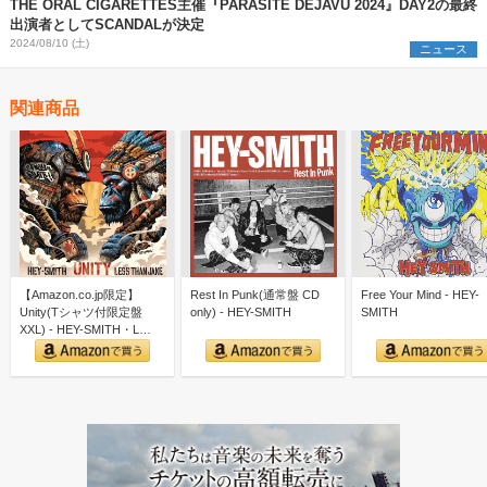
THE ORAL CIGARETTES主催『PARASITE DEJAVU 2024』DAY2の最終
出演者としてSCANDALが決定
2024/08/10 (土)
ニュース
関連商品
【Amazon.co.jp限定】
Rest In Punk(通常盤 CD
Free Your Mind - HEY-
Unity(Tシャツ付限定盤
only) - HEY-SMITH
SMITH
XXL) - HEY-SMITH・L…