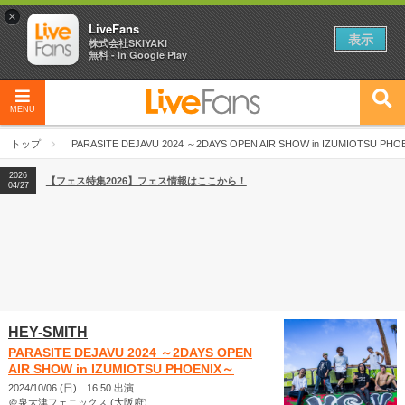
×
LiveFans
表示
株式会社SKIYAKI
無料 - In Google Play
MENU
2026
【フェス特集2026】フェス情報はここから！
04/27
トップ
PARASITE DEJAVU 2024 ～2DAYS OPEN AIR SHOW in IZUMIOTSU PHO
2026
【ライブ動員ランキング】2026年上半期編発表！
07/28
2026
【フェス特集2026】フェス情報はここから！
04/27
2026
【ライブ動員ランキング】2026年上半期編発表！
07/28
HEY-SMITH
PARASITE DEJAVU 2024 ～2DAYS OPEN
AIR SHOW in IZUMIOTSU PHOENIX～
2024/10/06 (日) 16:50 出演
＠泉大津フェニックス (大阪府)