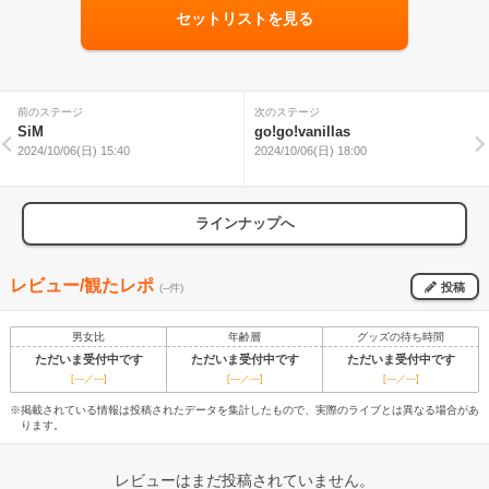
セットリストを見る
前のステージ
次のステージ
SiM
go!go!vanillas
2024/10/06(日) 15:40
2024/10/06(日) 18:00
ラインナップへ
レビュー/観たレポ
投稿
(--件)
男女比
年齢層
グッズの待ち時間
ただいま受付中です
ただいま受付中です
ただいま受付中です
[---／---]
[---／---]
[---／---]
※掲載されている情報は投稿されたデータを集計したもので、実際のライブとは異なる場合があ
ります。
レビューはまだ投稿されていません。