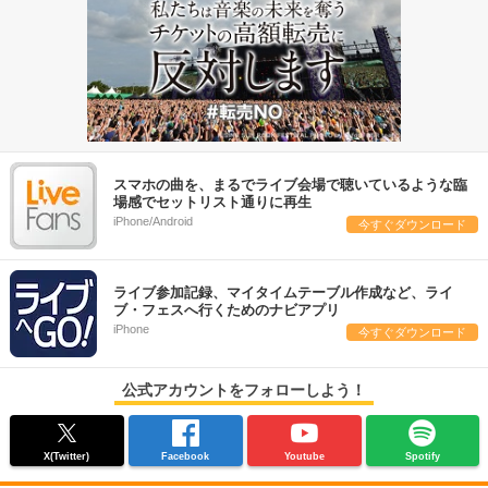
スマホの曲を、まるでライブ会場で聴いているような臨
場感でセットリスト通りに再生
iPhone/Android
今すぐダウンロード
ライブ参加記録、マイタイムテーブル作成など、ライ
ブ・フェスへ行くためのナビアプリ
iPhone
今すぐダウンロード
公式アカウントをフォローしよう！
X(Twitter)
Facebook
Youtube
Spotify