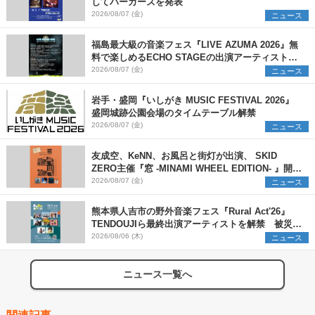
してパーカーズを発表
2026/08/07 (金)
ニュース
福島最大級の音楽フェス『LIVE AZUMA 2026』無
料で楽しめるECHO STAGEの出演アーティストを
発表
2026/08/07 (金)
ニュース
岩手・盛岡『いしがき MUSIC FESTIVAL 2026』
盛岡城跡公園会場のタイムテーブル解禁
2026/08/07 (金)
ニュース
友成空、KeNN、お風呂と街灯が出演、 SKID
ZERO主催『窓 -MINAMI WHEEL EDITION- 』開催
決定
2026/08/07 (金)
ニュース
熊本県人吉市の野外音楽フェス『Rural Act'26』
TENDOUJIら最終出演アーティストを解禁 被災地
支援プロジェクトの始動も発表
2026/08/06 (木)
ニュース
ニュース一覧へ
関連記事