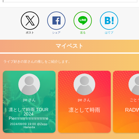
ポスト
シェア
送る
はてブ
マイベスト
ライブ好きの皆さんの推しをご紹介します。
pe さん
pe さん
ごと
凛として時雨 TOUR 
凛として時雨
RAD
2024 
Pierrrrrrrrrrrrrrrrrrrre 
Vibes
2024/08/09 19:00 @Zepp 
Haneda