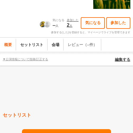
気になる
参加した
気になる
参加した
--
2
人
人
参加する(した)を登録すると、マイページでライブを管理できます
概要
セットリスト
会場
レビュー（--件）
▼公演情報について指摘/訂正する
編集する
セットリスト