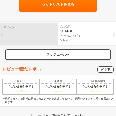
セットリストを見る
次の公演
前の公演
HIKAGE
2024/07/15 (月)
栄R.A.D
スケジュールへ
レビュー/観たレポ
投稿
(--件)
男女比
年齢層
グッズの待ち時間
ただいま受付中です
ただいま受付中です
ただいま受付中です
[---／---]
[---／---]
[---／---]
※掲載されている情報は投稿されたデータを集計したもので、実際のライブとは異なる場合があ
ります。
レビューはまだ投稿されていません。