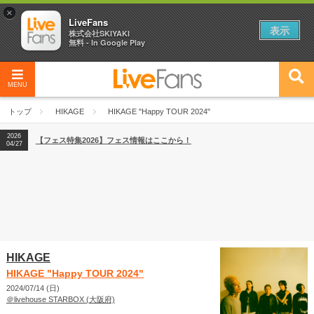
×
LiveFans
表示
株式会社SKIYAKI
無料 - In Google Play
MENU
2026
【フェス特集2026】フェス情報はここから！
04/27
トップ
HIKAGE
HIKAGE "Happy TOUR 2024"
2026
【ライブ動員ランキング】2026年上半期編発表！
07/28
2026
【フェス特集2026】フェス情報はここから！
04/27
2026
【ライブ動員ランキング】2026年上半期編発表！
07/28
HIKAGE
HIKAGE "Happy TOUR 2024"
2024/07/14 (日)
＠livehouse STARBOX (大阪府)