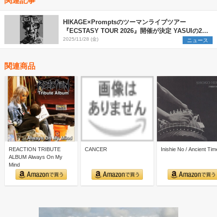
HIKAGE×Promptsのツーマンライブツアー
『ECSTASY TOUR 2026』開催が決定 YASUIの2バ
ンド同時正規加入を記念して東名阪をめぐる
2025/11/28 (金)
ニュース
関連商品
REACTION TRIBUTE
CANCER
Inishie No / Ancient Ti
ALBUM Always On My
Mind