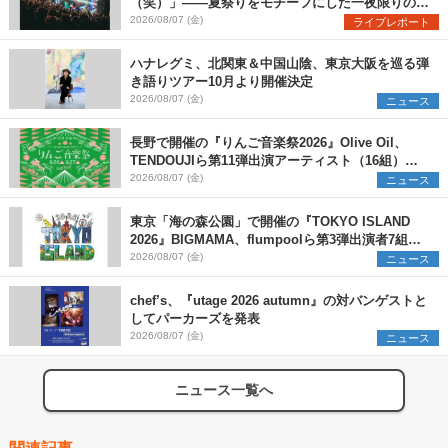
（笑）」――夏祭りをモチーフにした一夜限りのス
ペシャルライブ『色祭』レポート
2026/08/07 (金)
ライブレポート
ハナレグミ、北関東＆中国山陰、東京大阪を巡る弾
き語りツアー10月より開催決定
2026/08/07 (金)
ニュース
長野で開催の『りんご音楽祭2026』Olive Oil、
TENDOUJIら第11弾出演アーティスト（16組）を
発表
2026/08/07 (金)
ニュース
東京「海の森公園」で開催の『TOKYO ISLAND
2026』BIGMAMA、flumpoolら第3弾出演者7組を
発表 ワークショップ・アート出展者を募集
2026/08/07 (金)
ニュース
chef’s、『utage 2026 autumn』の対バンゲストと
してパーカーズを発表
2026/08/07 (金)
ニュース
ニュース一覧へ
関連記事