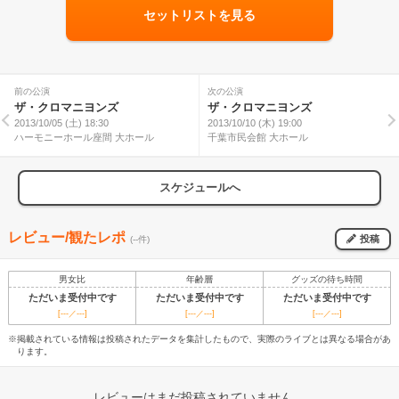
セットリストを見る
前の公演
次の公演
ザ・クロマニヨンズ
ザ・クロマニヨンズ
2013/10/05 (土) 18:30
2013/10/10 (木) 19:00
ハーモニーホール座間 大ホール
千葉市民会館 大ホール
スケジュールへ
レビュー/観たレポ
投稿
(--件)
男女比
年齢層
グッズの待ち時間
ただいま受付中です
ただいま受付中です
ただいま受付中です
[---／---]
[---／---]
[---／---]
※掲載されている情報は投稿されたデータを集計したもので、実際のライブとは異なる場合があ
ります。
レビューはまだ投稿されていません。