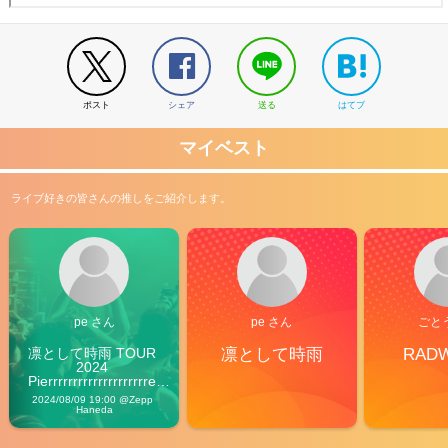
ポスト
シェア
送る
はてブ
マイベスト
ライブ好きの皆さんの推しをご紹介します。
pe さん
pe さん
ごと
凛として時雨 TOUR 
凛として時雨
RAD
2024 
Pierrrrrrrrrrrrrrrrrrrre 
Vibes
2024/08/09 19:00 @Zepp 
Haneda