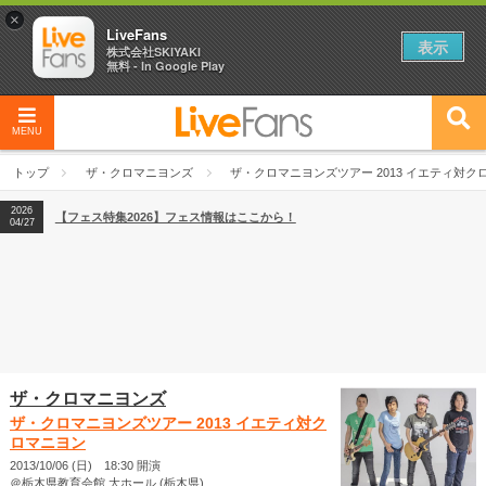
×
LiveFans
表示
株式会社SKIYAKI
無料 - In Google Play
MENU
2026
【フェス特集2026】フェス情報はここから！
04/27
トップ
ザ・クロマニヨンズ
ザ・クロマニヨンズツアー 2013 イエティ対ク
2026
【ライブ動員ランキング】2026年上半期編発表！
07/28
2026
【フェス特集2026】フェス情報はここから！
04/27
2026
【ライブ動員ランキング】2026年上半期編発表！
07/28
ザ・クロマニヨンズ
ザ・クロマニヨンズツアー 2013 イエティ対ク
ロマニヨン
2013/10/06 (日) 18:30 開演
＠栃木県教育会館 大ホール (栃木県)