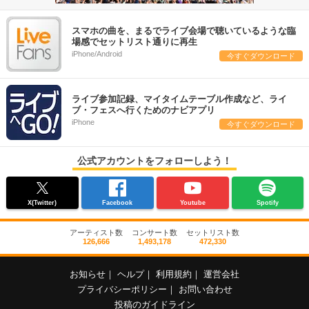
スマホの曲を、まるでライブ会場で聴いているような臨
場感でセットリスト通りに再生
iPhone/Android
今すぐダウンロード
ライブ参加記録、マイタイムテーブル作成など、ライ
ブ・フェスへ行くためのナビアプリ
iPhone
今すぐダウンロード
公式アカウントをフォローしよう！
X(Twitter)
Facebook
Youtube
Spotify
アーティスト数
コンサート数
セットリスト数
126,666
1,493,178
472,330
お知らせ
｜
ヘルプ
｜
利用規約
｜
運営会社
プライバシーポリシー
｜
お問い合わせ
投稿のガイドライン