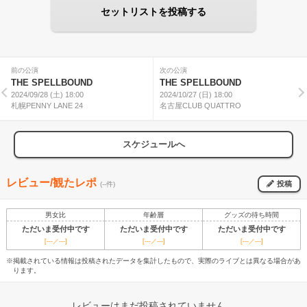
セットリストを投稿する
前の公演
次の公演
THE SPELLBOUND
THE SPELLBOUND
2024/09/28 (土) 18:00
2024/10/27 (日) 18:00
札幌PENNY LANE 24
名古屋CLUB QUATTRO
スケジュールへ
レビュー/観たレポ
投稿
(--件)
男女比
年齢層
グッズの待ち時間
ただいま受付中です
ただいま受付中です
ただいま受付中です
[---／---]
[---／---]
[---／---]
※掲載されている情報は投稿されたデータを集計したもので、実際のライブとは異なる場合があ
ります。
レビューはまだ投稿されていません。