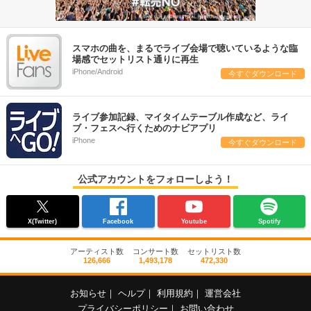
スマホの曲を、まるでライブ会場で聴いているような臨
場感でセットリスト通りに再生
iPhone/Android
今すぐダウンロード
ライブ参加記録、マイタイムテーブル作成など、ライ
ブ・フェスへ行くためのナビアプリ
iPhone
今すぐダウンロード
公式アカウントをフォローしよう！
X(Twitter)
Facebook
Youtube
Spotify
アーティスト数
コンサート数
セットリスト数
126,666
1,493,178
472,330
お知らせ
｜
ヘルプ
｜
利用規約
｜
運営会社
プライバシーポリシー
｜
お問い合わせ