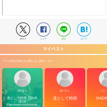
ポスト
シェア
送る
はてブ
マイベスト
ライブ好きの皆さんの推しをご紹介します。
pe さん
pe さん
ごと
凛として時雨 TOUR 
凛として時雨
RAD
2024 
Pierrrrrrrrrrrrrrrrrrrre 