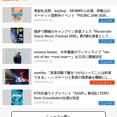
奇妙礼太郎、kojikoji、DENIMSら出演、和歌山の
マーケット型野外イベント『PICNIC JAM 2026』
早割チケット発売開始
2026/08/08 (土)
ニュース
福井で開催のキャンプイン音楽フェス『Rockroshi
Starry Music Festival 2026』第3弾出演者として
SCOOBIE DO、かりゆし58、Reiを発表
2026/08/08 (土)
ニュース
omeme tenten、今年最後のワンマンライブ『ten
out of ten 〜one man〜』を11月に開催決定
2026/08/08 (土)
ニュース
sumika 「音楽活動で嘘をつかないってことは約束
できる」――ステージと客席の境界線を曖昧にし
た、ツアーファイナル武道館公演レポート
2026/08/08 (土)
ライブレポート
KTR主催ライブイベント『GOAT』第4回にTERU
from Crossfaithの出演が決定
2026/08/08 (土)
ニュース
ニュース一覧へ