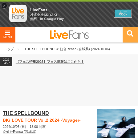
×
LiveFans
表示
株式会社SKIYAKI
無料 - In Google Play
MENU
2026
【フェス特集2026】フェス情報はここから！
04/27
トップ
THE SPELLBOUND ＠ 仙台Rensa (宮城県) (2024.10.06)
2026
【ライブ動員ランキング】2026年上半期編発表！
07/28
2026
【フェス特集2026】フェス情報はここから！
04/27
2026
【ライブ動員ランキング】2026年上半期編発表！
07/28
THE SPELLBOUND
BIG LOVE TOUR Vol.2 2024 -Voyager-
2024/10/06 (日) 18:00 開演
＠仙台Rensa (宮城県)