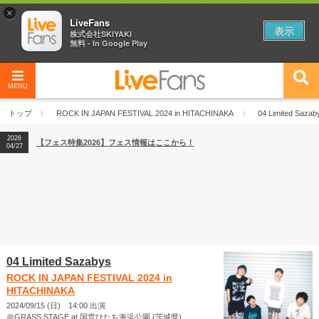
×
LiveFans
表示
株式会社SKIYAKI
無料 - In Google Play
MENU
2026
【フェス特集2026】フェス情報はここから！
04/27
トップ
ROCK IN JAPAN FESTIVAL 2024 in HITACHINAKA
04 Limited Sazab
2026
【ライブ動員ランキング】2026年上半期編発表！
07/28
2026
【フェス特集2026】フェス情報はここから！
04/27
2026
【ライブ動員ランキング】2026年上半期編発表！
07/28
04 Limited Sazabys
ROCK IN JAPAN FESTIVAL 2024 in
HITACHINAKA
2024/09/15 (日) 14:00 出演
＠GRASS STAGE at 国営ひたち海浜公園 (茨城県)