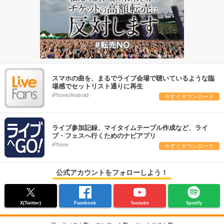
スマホの曲を、まるでライブ会場で聴いているような臨
場感でセットリスト通りに再生
iPhone/Android
今すぐダウンロード
ライブ参加記録、マイタイムテーブル作成など、ライ
ブ・フェスへ行くためのナビアプリ
iPhone
今すぐダウンロード
公式アカウントをフォローしよう！
X(Twitter)
Facebook
Youtube
Spotify