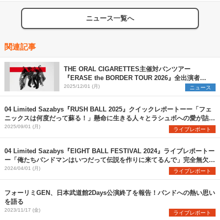
ニュース一覧へ
関連記事
THE ORAL CIGARETTES主催対バンツアー
『ERASE the BORDER TOUR 2026』全出演者を
解禁 TK from 凛として時雨ら3組の参加を新たに発
2025/12/01 (月)
ニュース
表
04 Limited Sazabys『RUSH BALL 2025』クイックレポートーー「フェ
ニックスは何度だって蘇る！」懸命に生きる人々とラシュボへの愛が詰ま
った珠玉のステージ
2025/09/01 (月)
ライブレポート
04 Limited Sazabys『EIGHT BALL FESTIVAL 2024』ライブレポートー
ー「俺たちバンドマンはいつだって伝説を作りに来てるんで」完全無欠の
フォーリミここに在り
2024/04/01 (月)
ライブレポート
フォーリミGEN、日本武道館2Days公演終了を報告！バンドへの熱い思い
を語る
2023/11/17 (金)
ライブレポート