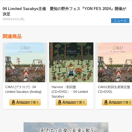
04 Limited Sazabys主催 愛知の野外フェス『YON FES 2024』開催が
決定
2023/11/13 (月)
ニュース
関連商品
CAVU [アナログ] - 04
Harvest〔初回盤
CAVU(初回生産限定盤
Limited Sazabys [Analog]
(CD+DVD)〕 - 04 Limited
CD+DVD)
Sazabys