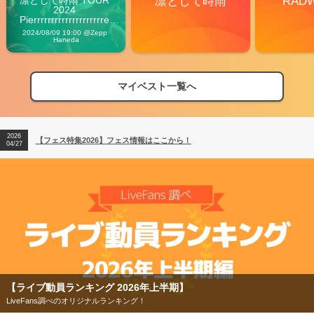
凛として時雨
RAD
2024 
Pierrrrrrrrrrrrrrrrrrrre 
Vibes
2024/08/09 19:00 @Zepp 
Haneda
マイベスト一覧へ
2026
【フェス特集2026】フェス情報はここから！
04/27
2026
【ライブ動員ランキング】2026年上半期編発表！
07/28
2026
【フェス特集2026】フェス情報はここから！
04/27
2026
【ライブ動員ランキング】2026年上半期編発表！
07/28
【ライブ動員ランキング 2026年上半期】
LiveFans調べのオリジナルランキング！