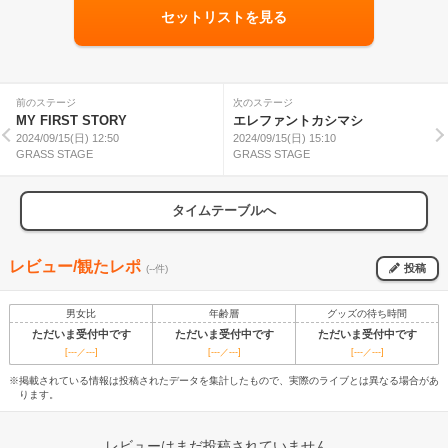
セットリストを見る
前のステージ
次のステージ
MY FIRST STORY
エレファントカシマシ
2024/09/15(日) 12:50
2024/09/15(日) 15:10
GRASS STAGE
GRASS STAGE
タイムテーブルへ
レビュー/観たレポ
投稿
(--件)
男女比
年齢層
グッズの待ち時間
ただいま受付中です
ただいま受付中です
ただいま受付中です
[---／---]
[---／---]
[---／---]
※掲載されている情報は投稿されたデータを集計したもので、実際のライブとは異なる場合があ
ります。
レビューはまだ投稿されていません。