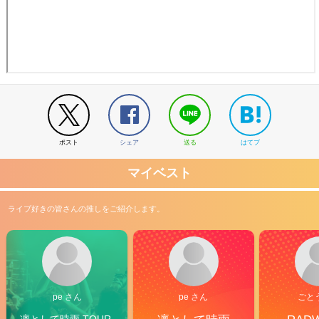
ポスト
シェア
送る
はてブ
マイベスト
ライブ好きの皆さんの推しをご紹介します。
pe さん
pe さん
ごと
凛として時雨 TOUR 