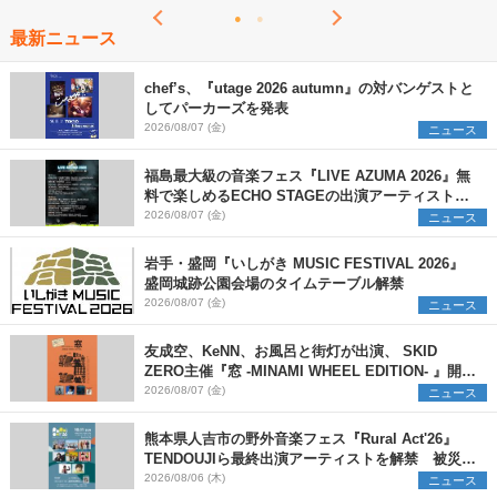
最新ニュース
chef’s、『utage 2026 autumn』の対バンゲストと
してパーカーズを発表
2026/08/07 (金)
ニュース
福島最大級の音楽フェス『LIVE AZUMA 2026』無
料で楽しめるECHO STAGEの出演アーティストを
発表
2026/08/07 (金)
ニュース
岩手・盛岡『いしがき MUSIC FESTIVAL 2026』
盛岡城跡公園会場のタイムテーブル解禁
2026/08/07 (金)
ニュース
友成空、KeNN、お風呂と街灯が出演、 SKID
ZERO主催『窓 -MINAMI WHEEL EDITION- 』開催
決定
2026/08/07 (金)
ニュース
熊本県人吉市の野外音楽フェス『Rural Act'26』
TENDOUJIら最終出演アーティストを解禁 被災地
支援プロジェクトの始動も発表
2026/08/06 (木)
ニュース