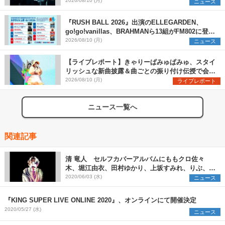
スらを発表 「plus∈you」のMVも公開に
2026/08/10 (月)
ニュース
『RUSH BALL 2026』出演のELLEGARDEN、
go!go!vanillas、BRAHMANら13組がFM802に登
場、他出演アーティストの“渾身の1曲”をセレクト
2026/08/10 (月)
ニュース
【ライブレポート】きゃりーぱみゅぱみゅ、スタイ
リッシュな新曲披露＆曲ごとの振り付け伝授で会場
を盛り上げまくる！＜LuckyFes’26＞
2026/08/10 (月)
ライブレポート
ニュース一覧へ
関連記事
清 竜人 セルフカバーアルバムにももクロ佐々
木、堀江由衣、田村ゆかり、上坂すみれ、りぶ、で
んぱ組.incがコメント
2020/06/03 (水)
ニュース
『KING SUPER LIVE ONLINE 2020』、オンラインにて開催決定
2020/05/27 (水)
ニュース