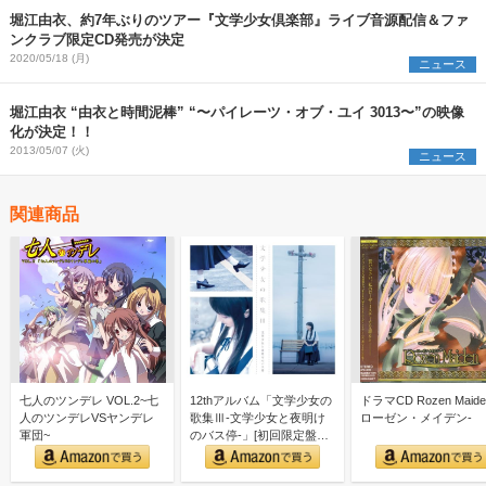
堀江由衣、約7年ぶりのツアー『文学少女倶楽部』ライブ音源配信＆ファ
ンクラブ限定CD発売が決定
2020/05/18 (月)
ニュース
堀江由衣 “由衣と時間泥棒” “〜パイレーツ・オブ・ユイ 3013〜”の映像
化が決定！！
2013/05/07 (火)
ニュース
関連商品
七人のツンデレ VOL.2~七
12thアルバム「文学少女の
ドラマCD Rozen Maide
人のツンデレVSヤンデレ
歌集Ⅲ-文学少女と夜明け
ローゼン・メイデン-
軍団~
のバス停-」[初回限定盤
(CD＋写真集)]