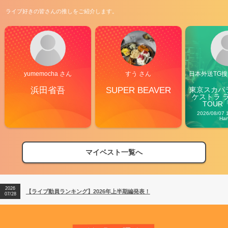
ライブ好きの皆さんの推しをご紹介します。
yumemocha さん
すう さん
日本外送TG搜@
浜田省吾
SUPER BEAVER
東京スカパ
ケストラ 
TOUR「V
Carn
2026/08/07 
Ha
2026
【フェス特集2026】フェス情報はここから！
04/27
マイベスト一覧へ
2026
【ライブ動員ランキング】2026年上半期編発表！
07/28
2026
【フェス特集2026】フェス情報はここから！
04/27
2026
【ライブ動員ランキング】2026年上半期編発表！
07/28