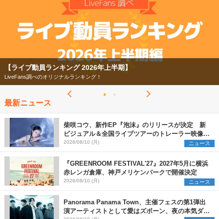
【ライブ動員ランキング 2026年上半期】
LiveFans調べのオリジナルランキング！
最新ニュース
柴咲コウ、新作EP『泡沫』のリリースが決定 新
ビジュアル＆全国ライブツアーのトレーラー映像が
一部解禁【コメントあり】
2026/08/10 (月)
ニュース
『GREENROOM FESTIVAL'27』2027年5月に横浜
赤レンガ倉庫、神戸メリケンパークで開催決定
2026/08/10 (月)
ニュース
Panorama Panama Town、主催フェスの第1弾出
演アーティストとして愛はズボーン、夜の本気ダン