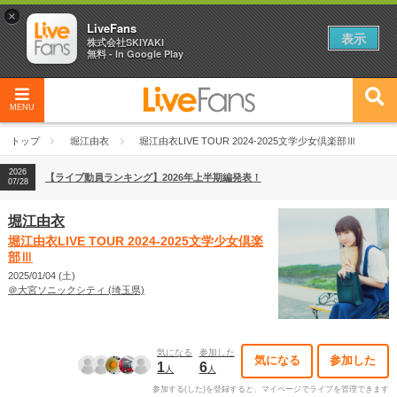
×
LiveFans
表示
株式会社SKIYAKI
無料 - In Google Play
2026
【フェス特集2026】フェス情報はここから！
04/27
MENU
2026
【ライブ動員ランキング】2026年上半期編発表！
07/28
トップ
堀江由衣
堀江由衣LIVE TOUR 2024-2025文学少女倶楽部Ⅲ
2026
【フェス特集2026】フェス情報はここから！
04/27
2026
【ライブ動員ランキング】2026年上半期編発表！
07/28
堀江由衣
堀江由衣LIVE TOUR 2024-2025文学少女倶楽
部Ⅲ
2025/01/04 (土)
＠大宮ソニックシティ (埼玉県)
気になる
参加した
気になる
参加した
1
6
人
人
参加する(した)を登録すると、マイページでライブを管理できます