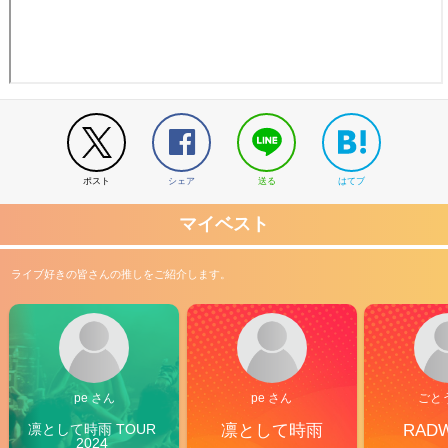
ポスト
シェア
送る
はてブ
マイベスト
ライブ好きの皆さんの推しをご紹介します。
pe さん
pe さん
ごと
凛として時雨 TOUR 
凛として時雨
RAD
2024 