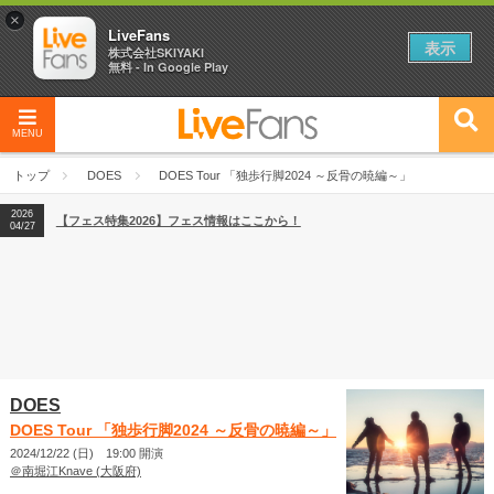
×
LiveFans
表示
株式会社SKIYAKI
無料 - In Google Play
MENU
2026
【フェス特集2026】フェス情報はここから！
04/27
トップ
DOES
DOES Tour 「独歩行脚2024 ～反骨の暁編～」
2026
【ライブ動員ランキング】2026年上半期編発表！
07/28
2026
【フェス特集2026】フェス情報はここから！
04/27
2026
【ライブ動員ランキング】2026年上半期編発表！
07/28
DOES
DOES Tour 「独歩行脚2024 ～反骨の暁編～」
2024/12/22 (日) 19:00 開演
＠南堀江Knave (大阪府)