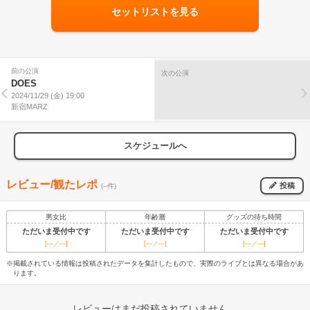
セットリストを見る
前の公演
次の公演
DOES
2024/11/29 (金) 19:00
新宿MARZ
スケジュールへ
レビュー/観たレポ
投稿
(--件)
男女比
年齢層
グッズの待ち時間
ただいま受付中です
ただいま受付中です
ただいま受付中です
[---／---]
[---／---]
[---／---]
※掲載されている情報は投稿されたデータを集計したもので、実際のライブとは異なる場合があ
ります。
レビューはまだ投稿されていません。