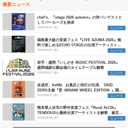
最新ニュース
chef’s、『utage 2026 autumn』の対バンゲストと
してパーカーズを発表
2026/08/07 (金)
ニュース
福島最大級の音楽フェス『LIVE AZUMA 2026』無
料で楽しめるECHO STAGEの出演アーティストを
発表
2026/08/07 (金)
ニュース
岩手・盛岡『いしがき MUSIC FESTIVAL 2026』
盛岡城跡公園会場のタイムテーブル解禁
2026/08/07 (金)
ニュース
友成空、KeNN、お風呂と街灯が出演、 SKID
ZERO主催『窓 -MINAMI WHEEL EDITION- 』開催
決定
2026/08/07 (金)
ニュース
熊本県人吉市の野外音楽フェス『Rural Act'26』
TENDOUJIら最終出演アーティストを解禁 被災地
支援プロジェクトの始動も発表
2026/08/06 (木)
ニュース