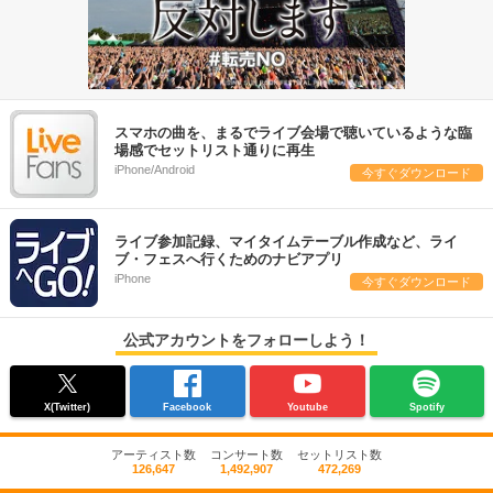
スマホの曲を、まるでライブ会場で聴いているような臨
場感でセットリスト通りに再生
iPhone/Android
今すぐダウンロード
ライブ参加記録、マイタイムテーブル作成など、ライ
ブ・フェスへ行くためのナビアプリ
iPhone
今すぐダウンロード
公式アカウントをフォローしよう！
X(Twitter)
Facebook
Youtube
Spotify
アーティスト数
コンサート数
セットリスト数
126,647
1,492,907
472,269