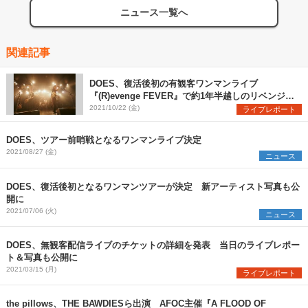
ニュース一覧へ
関連記事
DOES、復活後初の有観客ワンマンライブ
『(R)evenge FEVER』で約1年半越しのリベンジ果
たす
2021/10/22 (金)
ライブレポート
DOES、ツアー前哨戦となるワンマンライブ決定
2021/08/27 (金)
ニュース
DOES、復活後初となるワンマンツアーが決定 新アーティスト写真も公
開に
2021/07/06 (火)
ニュース
DOES、無観客配信ライブのチケットの詳細を発表 当日のライブレポー
ト＆写真も公開に
2021/03/15 (月)
ライブレポート
the pillows、THE BAWDIESら出演 AFOC主催『A FLOOD OF