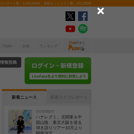
ンサート数：1,493,094件 登録セットリスト数：472,280件
イブQ&A
企画
ランキング
情報投稿
新着ニュース
新着ライブレポート
2026/08/07
ハナレグミ、北関東＆中
国山陰、東京大阪を巡る
弾き語りツアー10月より
開催決定