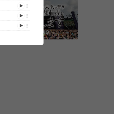
き
DOPING PANDA×the band
the band apart、10都市ま
the band a
026』
apartの“鉄板”ツーマン企画
わるワンマンツアー
のビルボード
TH、
『mellow fellow 2026』開
『SMOOTH LIKE BUTTER
決定
ネコカ
催が決定
TOUR』開催、2010年発売
6/06/11)
(2026/06/08)
(2025/12/18)
RTY、
のEP楽曲を全曲披露
が出演決