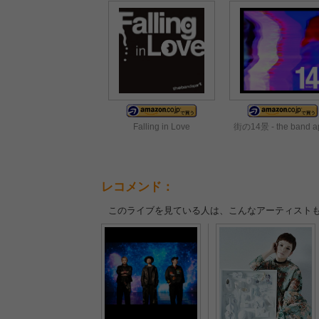
Falling in Love
街の14景 - the band ap
レコメンド：
このライブを見ている人は、こんなアーティスト