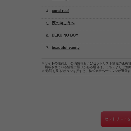
coral reef
夜の向こうへ
DEKU NO BOY
beautiful vanity
※サイトの性質上、公演情報およびセットリスト情報の正確
掲載されている情報に誤りがある場合は、
こちら
よりご連
※“歌詞を見る”ボタンを押すと、株式会社ページワンが運営
セットリスト