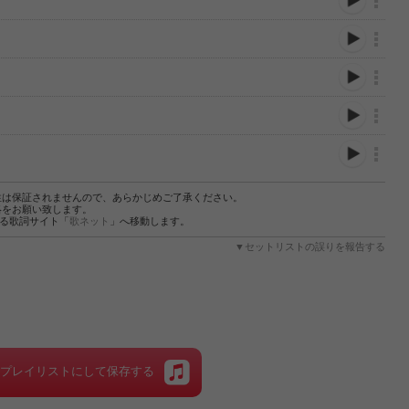
性は保証されませんので、あらかじめご了承ください。
絡をお願い致します。
する歌詞サイト「
歌ネット
」へ移動します。
▼セットリストの誤りを報告する
をプレイリストにして保存する