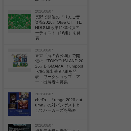
2026/08/07
長野で開催の『りんご音
楽祭2026』Olive Oil、TE
NDOUJIら第11弾出演ア
ーティスト（16組）を発
表
2026/08/07
東京「海の森公園」で開
催の『TOKYO ISLAND 20
26』BIGMAMA、flumpool
ら第3弾出演者7組を発
表 ワークショップ・ア
ート出展者を募集
2026/08/07
chef’s、『utage 2026 aut
umn』の対バンゲストと
してパーカーズを発表
2026/08/07