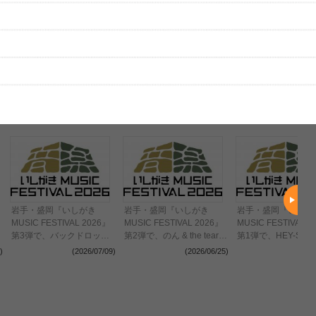
はまだ投稿されていません。
ビューを投稿してみませんか？
レビューを投稿する
、実際のライブとは異なる場合があります。
岩手・盛岡『いしがき
岩手・盛岡『いしがき
岩手・盛岡『いしが
MUSIC FESTIVAL 2026』
MUSIC FESTIVAL 2026』
MUSIC FESTIVAL 2
第3弾で、バックドロップ
第2弾で、のん & the tears
第1弾で、HEY-SMI
、
シンデレラ、かりゆし58、
of knight、SA、THE
KUZIRA、キュウソ
)
(2026/07/09)
(2026/06/25)
(202
組
ROTTENGRAFFTYが出演
BAWDIES、ザ・クロマニ
ミ、MAYSON's PA
決定
ヨンズが出演決定
四星球、TETORA
定