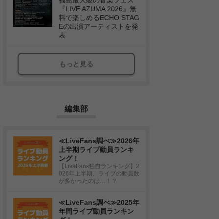
福島最大級の音楽フェス
『LIVE AZUMA 2026』無
料で楽しめるECHO STAG
Eの出演アーティストを発
表
もっと見る
編集部
≪LiveFans調べ≫2026年
上半期ライブ動員ランキ
ング！
【LiveFans独自ランキング】2
026年上半期、ライブの動員数
が多かったのは…！？
≪LiveFans調べ≫2025年
年間ライブ動員ランキン