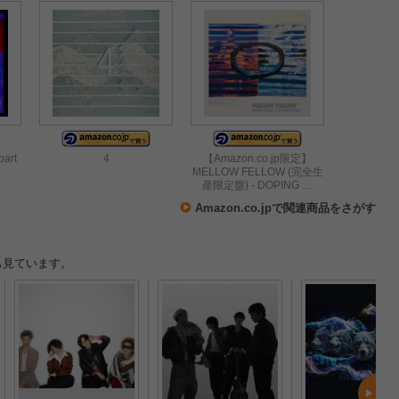
art
4
【Amazon.co.jp限定】
MELLOW FELLOW (完全生
産限定盤) - DOPING …
Amazon.co.jpで関連商品をさがす
も見ています。