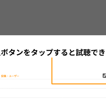
グッズの待ち時間：
観たレポを投稿する
ただいま受付中です
[---／---]