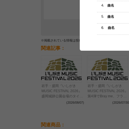
レビュー
最初のレ
※掲載されている情報は投稿されたデータを集計したもので
関連記事：
岩手・盛岡『いしがき
岩手・盛岡『いしがき
MUSIC FESTIVAL 2026』
MUSIC FESTIVAL 2026』
盛岡城跡公園会場のタイム
第4弾でBray me、フラワ
テーブル解禁
ーカンパニーズ、PIGGS
(2026/08/07)
(2026/07/30
プッシュプルポットら18
出演決定
関連商品：