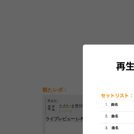
観たレポ：
男女比：
年齢層：
ただいま受付中です
ただいま受付中です
[---／---]
[---／---]
ライブレビュー (--件)