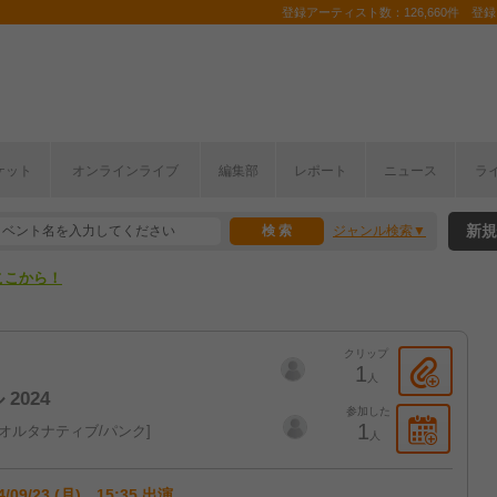
登録アーティスト数：126,660件 登録コ
ケット
オンラインライブ
編集部
レポート
ニュース
ラ
ここから！
新規
ジャンル検索
上半期編発表！
ここから！
上半期編発表！
クリップ
1
人
024
参加した
1
オルタナティブ/パンク
人
4/09/23 (月) 15:35 出演