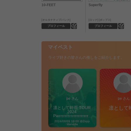
10-FEET
Superfly
オルタナティブ/パンク
ロック
ポップス
0
0
プロフィール
プロフィール
マイベスト
ライブ好きの皆さんの推しをご紹介します。
pe さん
pe さん
凛として時雨 TOUR 
凛として
2024 
Pierrrrrrrrrrrrrrrrrrrre 
Vibes
2024/08/09 19:00 @Zepp 
Haneda