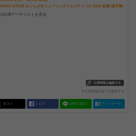
HIGAKI STAGE at いしがきミュージックフェスティバル 2024 会場 (岩手県)
他の出演アーティストを見る
公演情報を編集する
▼公演情報の誤りを報告する
ポスト
シェア
LINEで送る
ブックマーク