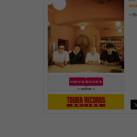
＠IS
» 