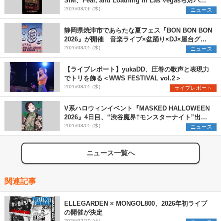
SiM、Fear, and Loathing in Las Vegasら対バン
アーティストを一斉解禁
2026/08/06 (木)
ニュース
静岡県焼津市であらたな夏フェス『BON BON BON
2026』が開催 音楽ライブ×盆踊り×DJ×屋台グル
メ×ランタンナイトで彩る2日間
2026/08/05 (水)
ニュース
【ライブレポート】yukaDD、圧巻の歌声と表現力
でトリを飾る＜WWS FESTIVAL vol.2＞
2026/08/05 (水)
ライブレポート
V系ハロウィンイベント『MASKED HALLOWEEN
2026』4日目、“渋谷魔界†モンスターナイト”出演6
組を発表
2026/08/05 (水)
ニュース
ニュース一覧へ
関連記事
ELLEGARDEN × MONGOL800、2026年初ライブ
の開催が決定
2026/02/10 (火)