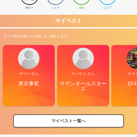
ポスト
シェア
送る
はてブ
マイベスト
ライブ好きの皆さんの推しをご紹介します。
チーバ さん
ケンケン さん
そそ
東京事変
サザンオールスター
10-
ズ
マイベスト一覧へ
2026
【フェス特集2026】フェス情報はここから！
04/27
2026
【ライブ動員ランキング】2026年上半期編発表！
07/28