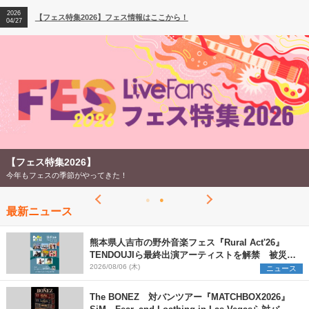
2026
【フェス特集2026】フェス情報はここから！
04/27
2026
【ライブ動員ランキング】2026年上半期編発表！
07/28
【フェス特集2026】
今年もフェスの季節がやってきた！
最新ニュース
熊本県人吉市の野外音楽フェス『Rural Act'26』
TENDOUJIら最終出演アーティストを解禁 被災地
支援プロジェクトの始動も発表
2026/08/06 (木)
ニュース
The BONEZ 対バンツアー『MATCHBOX2026』