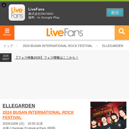
×
LiveFans
表示
株式会社SKIYAKI
無料 - In Google Play
MENU
2026
【フェス特集2026】フェス情報はここから！
04/27
トップ
2024 BUSAN INTERNATIONAL ROCK FESTIVAL
ELLEGARDEN
2026
【ライブ動員ランキング】2026年上半期編発表！
07/28
2026
【フェス特集2026】フェス情報はここから！
04/27
2026
【ライブ動員ランキング】2026年上半期編発表！
07/28
ELLEGARDEN
2024 BUSAN INTERNATIONAL ROCK
FESTIVAL
2024/10/06 (日) 20:50 出演
＠釜山Samnak Ecological Park (韓国)