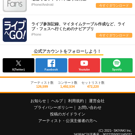
iPhone/Android
今すぐダウンロード
ライブ参加記録、マイタイムテーブル作成など、ライ
ブ・フェスへ行くためのナビアプリ
iPhone
今すぐダウンロード
公式アカウントをフォローしよう！
X(Twitter)
Facebook
Youtube
Spotify
アーティスト数
コンサート数
セットリスト数
126,599
1,492,534
472,220
お知らせ
｜
ヘルプ
｜
利用規約
｜
運営会社
プライバシーポリシー
｜
お問い合わせ
投稿のガイドライン
アーティスト・公演主催者の方へ
(C) 2021- SKIYAKI Inc.
JASRAC許諾番号：9022255001Y45037