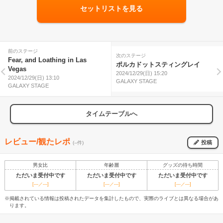
セットリストを見る
前のステージ
次のステージ
Fear, and Loathing in Las
ポルカドットスティングレイ
Vegas
2024/12/29(日) 15:20
2024/12/29(日) 13:10
GALAXY STAGE
GALAXY STAGE
タイムテーブルへ
レビュー/観たレポ
投稿
(--件)
男女比
年齢層
グッズの待ち時間
ただいま受付中です
ただいま受付中です
ただいま受付中です
[---／---]
[---／---]
[---／---]
※掲載されている情報は投稿されたデータを集計したもので、実際のライブとは異なる場合があ
ります。