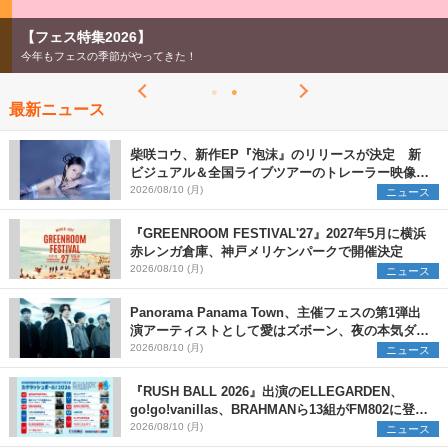
【フェス特集2026】
今年もフェスの季節がやってきた！
最新ニュース
柴咲コウ、新作EP『泡沫』のリリースが決定 新
ビジュアル＆全国ライブツアーのトレーラー映像が
一部解禁【コメントあり】
2026/08/10 (月)
ニュース
『GREENROOM FESTIVAL'27』2027年5月に横浜
赤レンガ倉庫、神戸メリケンパークで開催決定
2026/08/10 (月)
ニュース
Panorama Panama Town、主催フェスの第1弾出
演アーティストとして愛はズボーン、夜の本気ダン
スらを発表 「plus∈you」のMVも公開に
2026/08/10 (月)
ニュース
『RUSH BALL 2026』出演のELLEGARDEN、
go!go!vanillas、BRAHMANら13組がFM802に登
場、他出演アーティストの“渾身の1曲”をセレクト
2026/08/10 (月)
ニュース