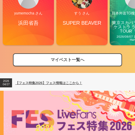
yumemocha さん
すう さん
日本外送TG搜@
浜田省吾
SUPER BEAVER
東京スカパ
ケストラ 
TOUR「V
Carn
2026/08/07 
Ha
マイベスト一覧へ
2026
【フェス特集2026】フェス情報はここから！
04/27
2026
【ライブ動員ランキング】2026年上半期編発表！
07/28
2026
【フェス特集2026】フェス情報はここから！
04/27
2026
【ライブ動員ランキング】2026年上半期編発表！
07/28