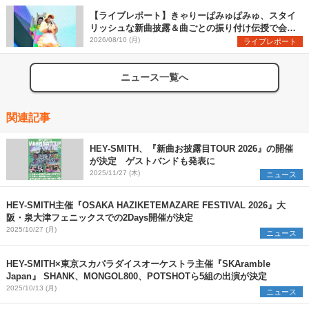
【ライブレポート】きゃりーぱみゅぱみゅ、スタイ
リッシュな新曲披露＆曲ごとの振り付け伝授で会場
を盛り上げまくる！＜LuckyFes’26＞
2026/08/10 (月)
ライブレポート
ニュース一覧へ
関連記事
HEY-SMITH、『新曲お披露目TOUR 2026』の開催
が決定 ゲストバンドも発表に
2025/11/27 (木)
ニュース
HEY-SMITH主催『OSAKA HAZIKETEMAZARE FESTIVAL 2026』大
阪・泉大津フェニックスでの2Days開催が決定
2025/10/27 (月)
ニュース
HEY-SMITH×東京スカパラダイスオーケストラ主催『SKAramble
Japan』 SHANK、MONGOL800、POTSHOTら5組の出演が決定
2025/10/13 (月)
ニュース