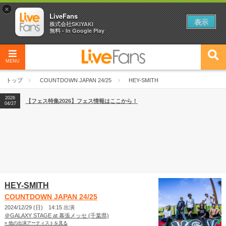
×
LiveFans
表示
株式会社SKIYAKI
無料 - In Google Play
MENU
2026
【フェス特集2026】フェス情報はここから！
04/27
トップ
COUNTDOWN JAPAN 24/25
HEY-SMITH
2026
【ライブ動員ランキング】2026年上半期編発表！
07/28
2026
【フェス特集2026】フェス情報はここから！
04/27
2026
【ライブ動員ランキング】2026年上半期編発表！
07/28
HEY-SMITH
COUNTDOWN JAPAN 24/25
2024/12/29 (日) 14:15 出演
＠GALAXY STAGE at 幕張メッセ (千葉県)
» 他の出演アーティストを見る