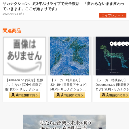
サカナクション、約2年ぶりライブで完全復活 「変わらないまま変わっ
ていきます。ここが始まりです」
2024/04/23 (火)
ライブレポート
関連商品
【Amazon.co.jp限定】怪獣
【メーカー特典あり】
【メーカー特典あり】
／いらない [完全生産限定
834.194 [重量盤アナログ]
DocumentaLy [重量盤
盤] [CD] - サカナクション
[4LP] - サカナクション
ログ] [2LP] - サカナク
（…
（メーカー…
ン （…