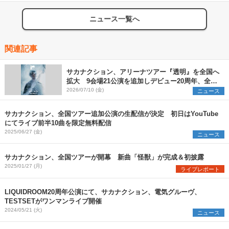
ニュース一覧へ
関連記事
サカナクション、アリーナツアー『透明』を全国へ
拡大 9会場21公演を追加しデビュー20周年、全31
公演のツアーに
2026/07/10 (金)
ニュース
サカナクション、全国ツアー追加公演の生配信が決定 初日はYouTube
にてライブ前半10曲を限定無料配信
2025/06/27 (金)
ニュース
サカナクション、全国ツアーが開幕 新曲「怪獣」が完成＆初披露
2025/01/27 (月)
ライブレポート
LIQUIDROOM20周年公演にて、サカナクション、電気グルーヴ、
TESTSETがワンマンライブ開催
2024/05/21 (火)
ニュース