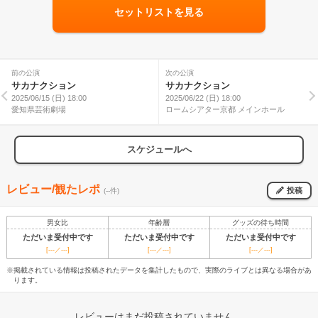
セットリストを見る
前の公演
次の公演
サカナクション
サカナクション
2025/06/15 (日) 18:00
2025/06/22 (日) 18:00
愛知県芸術劇場
ロームシアター京都 メインホール
スケジュールへ
レビュー/観たレポ
投稿
(--件)
男女比
年齢層
グッズの待ち時間
ただいま受付中です
ただいま受付中です
ただいま受付中です
[---／---]
[---／---]
[---／---]
※掲載されている情報は投稿されたデータを集計したもので、実際のライブとは異なる場合があ
ります。
レビューはまだ投稿されていません。