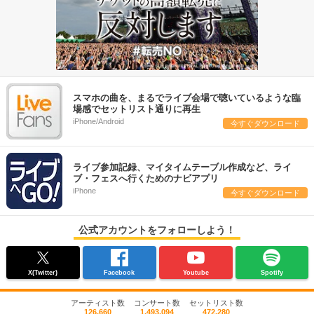
スマホの曲を、まるでライブ会場で聴いているような臨
場感でセットリスト通りに再生
iPhone/Android
今すぐダウンロード
ライブ参加記録、マイタイムテーブル作成など、ライ
ブ・フェスへ行くためのナビアプリ
iPhone
今すぐダウンロード
公式アカウントをフォローしよう！
X(Twitter)
Facebook
Youtube
Spotify
アーティスト数
コンサート数
セットリスト数
126,660
1,493,094
472,280