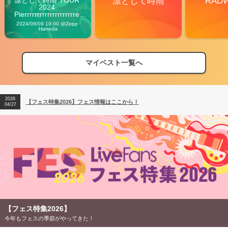
凛として時雨
RAD
2024 
Pierrrrrrrrrrrrrrrrrrrre 
Vibes
2024/08/09 19:00 @Zepp 
Haneda
マイベスト一覧へ
2026
【フェス特集2026】フェス情報はここから！
04/27
2026
【ライブ動員ランキング】2026年上半期編発表！
07/28
2026
【フェス特集2026】フェス情報はここから！
04/27
2026
【ライブ動員ランキング】2026年上半期編発表！
07/28
【フェス特集2026】
今年もフェスの季節がやってきた！