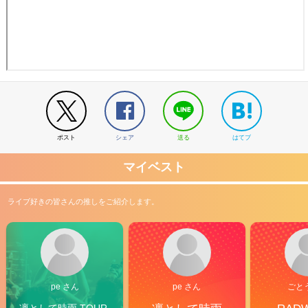
ポスト
シェア
送る
はてブ
マイベスト
ライブ好きの皆さんの推しをご紹介します。
pe さん
pe さん
ごと
凛として時雨 TOUR 