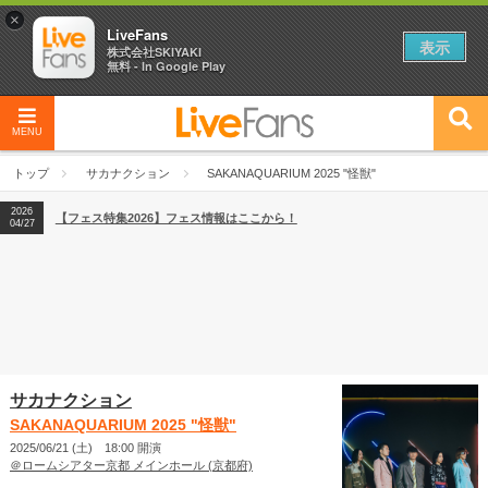
×
LiveFans
表示
株式会社SKIYAKI
無料 - In Google Play
MENU
2026
【フェス特集2026】フェス情報はここから！
04/27
トップ
サカナクション
SAKANAQUARIUM 2025 "怪獣"
2026
【ライブ動員ランキング】2026年上半期編発表！
07/28
2026
【フェス特集2026】フェス情報はここから！
04/27
2026
【ライブ動員ランキング】2026年上半期編発表！
07/28
サカナクション
SAKANAQUARIUM 2025 "怪獣"
2025/06/21 (土) 18:00 開演
＠ロームシアター京都 メインホール (京都府)