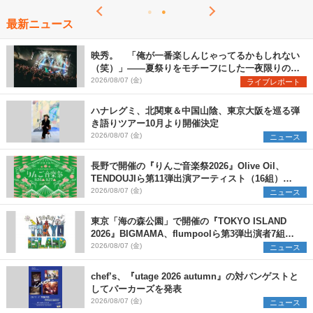
最新ニュース
映秀。 「俺が一番楽しんじゃってるかもしれない
（笑）」――夏祭りをモチーフにした一夜限りのス
ペシャルライブ『色祭』レポート
2026/08/07 (金)
ライブレポート
ハナレグミ、北関東＆中国山陰、東京大阪を巡る弾
き語りツアー10月より開催決定
2026/08/07 (金)
ニュース
長野で開催の『りんご音楽祭2026』Olive Oil、
TENDOUJIら第11弾出演アーティスト（16組）を
発表
2026/08/07 (金)
ニュース
東京「海の森公園」で開催の『TOKYO ISLAND
2026』BIGMAMA、flumpoolら第3弾出演者7組を
発表 ワークショップ・アート出展者を募集
2026/08/07 (金)
ニュース
chef’s、『utage 2026 autumn』の対バンゲストと
してパーカーズを発表
2026/08/07 (金)
ニュース