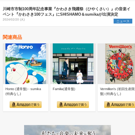
川崎市市制100周年記念事業『かわさき飛躍祭（ひやくさい）』の音楽イ
ベント『かわさき100フェス』にSHISHAMO＆sumikaが出演決定
2024/02/20 (火)
ニュース
関連商品
Honto (通常盤) - sumika
Familia(通常盤)
Vermillion's (初回生産
(特典なし)
盤) (特典なし)