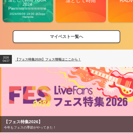
凛として時雨
RAD
2024 
Pierrrrrrrrrrrrrrrrrrrre 
Vibes
2024/08/09 19:00 @Zepp 
Haneda
マイベスト一覧へ
2026
【フェス特集2026】フェス情報はここから！
04/27
2026
【ライブ動員ランキング】2026年上半期編発表！
07/28
2026
【フェス特集2026】フェス情報はここから！
04/27
2026
【ライブ動員ランキング】2026年上半期編発表！
07/28
【フェス特集2026】
今年もフェスの季節がやってきた！