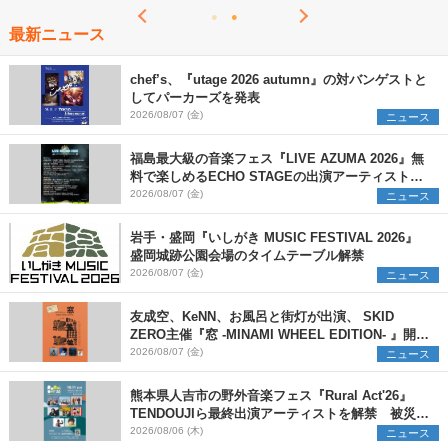
最新ニュース
chef’s、『utage 2026 autumn』の対バンゲストと
してパーカーズを発表
2026/08/07 (金)
ニュース
福島最大級の音楽フェス『LIVE AZUMA 2026』無
料で楽しめるECHO STAGEの出演アーティストを
発表
2026/08/07 (金)
ニュース
岩手・盛岡『いしがき MUSIC FESTIVAL 2026』
盛岡城跡公園会場のタイムテーブル解禁
2026/08/07 (金)
ニュース
友成空、KeNN、お風呂と街灯が出演、 SKID
ZERO主催『窓 -MINAMI WHEEL EDITION- 』開催
決定
2026/08/07 (金)
ニュース
熊本県人吉市の野外音楽フェス『Rural Act'26』
TENDOUJIら最終出演アーティストを解禁 被災地
支援プロジェクトの始動も発表
2026/08/06 (木)
ニュース