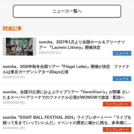
ニュース一覧へ
関連記事
sumika、2027年1月より全国ホール＆アリーナツ
アー 『Laurens Library』開催決定
2026/07/25 (土)
ニュース
sumika、2026年秋冬全国ツアー『Flügel Letter』開催が決定 ファイナ
ルは東京ガーデンシアター2Days公演
2026/05/18 (月)
ニュース
sumika、全国33公演におよぶライブツアー『Vermillion’s』が閉幕 さい
たまスーパーアリーナでのファイナル公演がWOWOWで放送・配信へ
2025/06/30 (月)
ライブレポート
sumika『EIGHT BALL FESTIVAL 2024』ライブレポートーー「ライブを
頼って生きていっていいんだ」イベントの歴史に確かに残る、多幸感に満
ちた瞬間を目撃
2024/04/01 (月)
ライブレポート