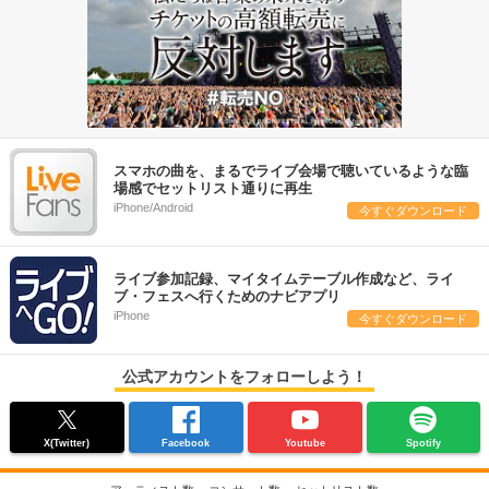
スマホの曲を、まるでライブ会場で聴いているような臨
場感でセットリスト通りに再生
iPhone/Android
今すぐダウンロード
ライブ参加記録、マイタイムテーブル作成など、ライ
ブ・フェスへ行くためのナビアプリ
iPhone
今すぐダウンロード
公式アカウントをフォローしよう！
X(Twitter)
Facebook
Youtube
Spotify