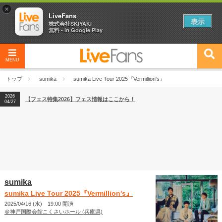
×
LiveFans
表示
株式会社SKIYAKI
無料 - In Google Play
MENU
2026
【フェス特集2026】フェス情報はここから！
04/27
トップ
sumika
sumika Live Tour 2025『Vermillion's』
2026
【ライブ動員ランキング】2026年上半期編発表！
07/28
2026
【フェス特集2026】フェス情報はここから！
04/27
2026
【ライブ動員ランキング】2026年上半期編発表！
07/28
sumika
sumika Live Tour 2025『Vermillion's』
2025/04/16 (水) 19:00 開演
＠神戸国際会館こくさいホール (兵庫県)