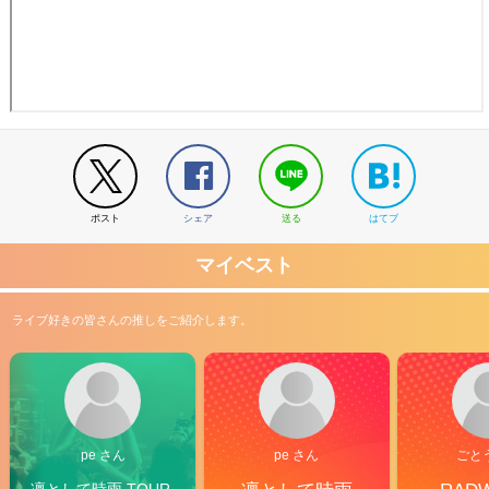
ポスト
シェア
送る
はてブ
マイベスト
ライブ好きの皆さんの推しをご紹介します。
pe さん
pe さん
ごと
凛として時雨 TOUR 