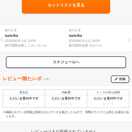
セットリストを見る
前の公演
次の公演
sumika
sumika
2025/04/15 (火) 19:00
2025/04/19 (土) 18:00
神戸国際会館こくさいホール
新潟県民会館 大ホール
スケジュールへ
レビュー/観たレポ
投稿
(--件)
男女比
年齢層
グッズの待ち時間
ただいま受付中です
ただいま受付中です
ただいま受付中です
[---／---]
[---／---]
[---／---]
※掲載されている情報は投稿されたデータを集計したもので、実際のライブとは異なる場合があ
ります。
レビューはまだ投稿されていません。