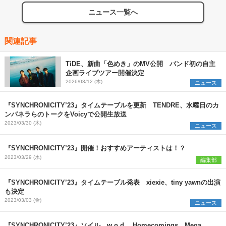
ニュース一覧へ
関連記事
TiDE、新曲「色めき」のMV公開 バンド初の自主
企画ライブツアー開催決定
2026/03/12 (木)
ニュース
『SYNCHRONICITY’23』タイムテーブルを更新 TENDRE、水曜日のカ
ンパネラらのトークをVoicyで公開生放送
2023/03/30 (木)
ニュース
『SYNCHRONICITY’23』開催！おすすめアーティストは！？
2023/03/29 (水)
編集部
『SYNCHRONICITY’23』タイムテーブル発表 xiexie、tiny yawnの出演
も決定
2023/03/03 (金)
ニュース
『SYNCHRONICITY’23』ソイル、w.o.d.、Homecomings、Mega