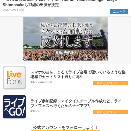
Shinnosukeら13組の出演が決定
2023/02/15 (水)
ニュース
スマホの曲を、まるでライブ会場で聴いているような臨
場感でセットリスト通りに再生
iPhone/Android
今すぐダウンロード
ライブ参加記録、マイタイムテーブル作成など、ライ
ブ・フェスへ行くためのナビアプリ
iPhone
今すぐダウンロード
公式アカウントをフォローしよう！