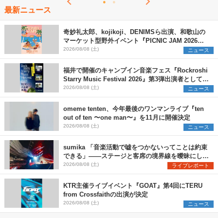
最新ニュース
奇妙礼太郎、kojikoji、DENIMSら出演、和歌山の
マーケット型野外イベント『PICNIC JAM 2026』
早割チケット発売開始
2026/08/08 (土)
ニュース
福井で開催のキャンプイン音楽フェス『Rockroshi
Starry Music Festival 2026』第3弾出演者として
SCOOBIE DO、かりゆし58、Reiを発表
2026/08/08 (土)
ニュース
omeme tenten、今年最後のワンマンライブ『ten
out of ten 〜one man〜』を11月に開催決定
2026/08/08 (土)
ニュース
sumika 「音楽活動で嘘をつかないってことは約束
できる」――ステージと客席の境界線を曖昧にし
た、ツアーファイナル武道館公演レポート
2026/08/08 (土)
ライブレポート
KTR主催ライブイベント『GOAT』第4回にTERU
from Crossfaithの出演が決定
2026/08/08 (土)
ニュース