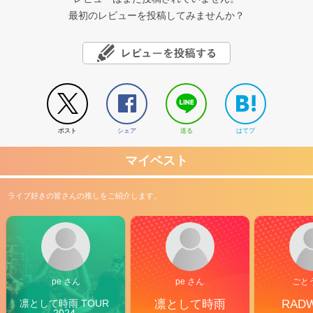
最初のレビューを投稿してみませんか？
ポスト
シェア
送る
はてブ
マイベスト
ライブ好きの皆さんの推しをご紹介します。
pe さん
pe さん
ごと
凛として時雨 TOUR 
凛として時雨
RAD