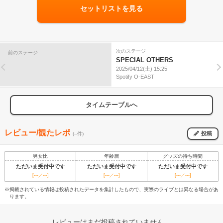
セットリストを見る
次のステージ
前のステージ
SPECIAL OTHERS
2025/04/12(土) 15:25
Spotify O-EAST
タイムテーブルへ
レビュー/観たレポ
投稿
(--件)
男女比
年齢層
グッズの待ち時間
ただいま受付中です
ただいま受付中です
ただいま受付中です
[---／---]
[---／---]
[---／---]
※掲載されている情報は投稿されたデータを集計したもので、実際のライブとは異なる場合があ
ります。
レビューはまだ投稿されていません。