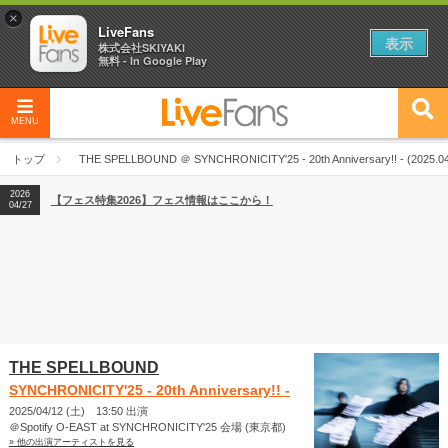
×
LiveFans
表示
株式会社SKIYAKI
無料 - In Google Play
MENU
2026
【フェス特集2026】フェス情報はここから！
04/27
トップ
THE SPELLBOUND ＠ SYNCHRONICITY'25 - 20th Anniversary!! - (2025.04
2026
【ライブ動員ランキング】2026年上半期編発表！
07/28
2026
【フェス特集2026】フェス情報はここから！
04/27
2026
【ライブ動員ランキング】2026年上半期編発表！
07/28
THE SPELLBOUND
SYNCHRONICITY'25 - 20th Anniversary!! -
2025/04/12 (土) 13:50 出演
＠Spotify O-EAST at SYNCHRONICITY'25 会場 (東京都)
» 他の出演アーティストを見る