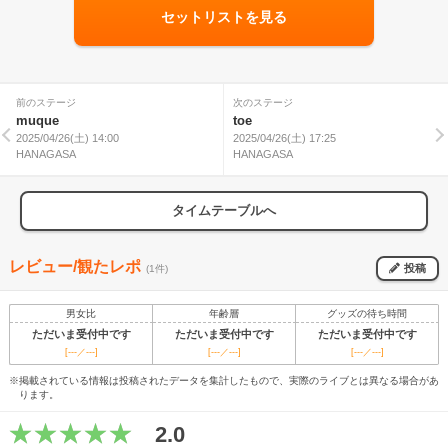
セットリストを見る
前のステージ
次のステージ
muque
toe
2025/04/26(土) 14:00
2025/04/26(土) 17:25
HANAGASA
HANAGASA
タイムテーブルへ
レビュー/観たレポ
投稿
(1件)
男女比
年齢層
グッズの待ち時間
ただいま受付中です
ただいま受付中です
ただいま受付中です
[---／---]
[---／---]
[---／---]
※掲載されている情報は投稿されたデータを集計したもので、実際のライブとは異なる場合があ
ります。
2.0