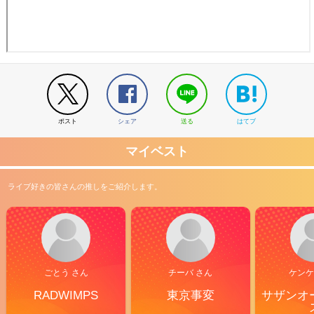
ポスト
シェア
送る
はてブ
マイベスト
ライブ好きの皆さんの推しをご紹介します。
ごとう さん
チーバ さん
ケンケ
RADWIMPS
東京事変
サザンオ