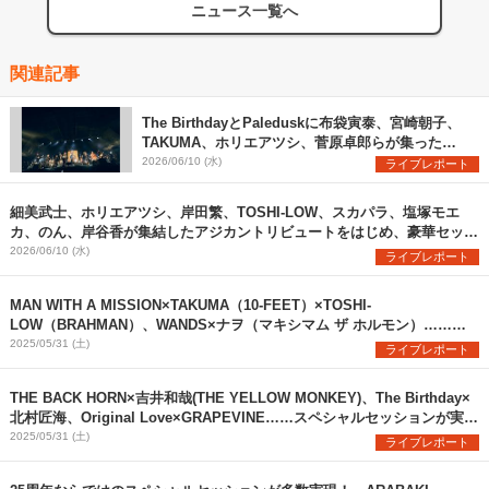
ニュース一覧へ
関連記事
The BirthdayとPaleduskに布袋寅泰、宮崎朝子、
TAKUMA、ホリエアツシ、菅原卓郎らが集った
GTR祭など、ここでしか見られないセッションが実
2026/06/10 (水)
ライブレポート
現した『ARABAKI ROCK FEST.26』2日目、濃厚
レポート！
細美武士、ホリエアツシ、岸田繁、TOSHI-LOW、スカパラ、塩塚モエ
カ、のん、岸谷香が集結したアジカントリビュートをはじめ、豪華セッシ
ョンが実現した『ARABAKI ROCK FEST.26』初日、濃厚レポート！
2026/06/10 (水)
ライブレポート
MAN WITH A MISSION×TAKUMA（10-FEET）×TOSHI-
LOW（BRAHMAN）、WANDS×ナヲ（マキシマム ザ ホルモン）……ス
ペシャルセッションが多数実現した『ARABAKI ROCK FEST.25』初日、
2025/05/31 (土)
ライブレポート
濃厚レポート！
THE BACK HORN×吉井和哉(THE YELLOW MONKEY)、The Birthday×
北村匠海、Original Love×GRAPEVINE……スペシャルセッションが実現
した『ARABAKI ROCK FEST.25』2日目レポート！
2025/05/31 (土)
ライブレポート