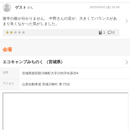
ゲスト
2025/05/02 (金) 15:39
さん
後半の曲が分かりません。 中野さんの音が、大きくてバランスがあ
まり良くなかった気がしました。
1
0
会場
エコキャンプみちのく （宮城県）
住所
宮城県柴田郡川崎町大字川内字向原254
アクセス
山形自動車道 宮城川崎IC 車で5分