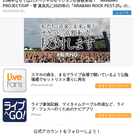
25周年ならではのスペシャルセッションが多数実現！ ARABAKI
PROJECT/GIP・菅 真良氏に2025年の『ARABAKI ROCK FEST.25』の見
どころを聞いた
2025/04/09 (水)
ニュース
スマホの曲を、まるでライブ会場で聴いているような臨
場感でセットリスト通りに再生
iPhone/Android
今すぐダウンロード
ライブ参加記録、マイタイムテーブル作成など、ライ
ブ・フェスへ行くためのナビアプリ
iPhone
今すぐダウンロード
公式アカウントをフォローしよう！