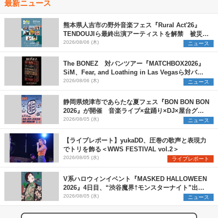
最新ニュース
熊本県人吉市の野外音楽フェス『Rural Act'26』
TENDOUJIら最終出演アーティストを解禁 被災地
支援プロジェクトの始動も発表
2026/08/06 (木)
ニュース
The BONEZ 対バンツアー『MATCHBOX2026』
SiM、Fear, and Loathing in Las Vegasら対バン
アーティストを一斉解禁
2026/08/06 (木)
ニュース
静岡県焼津市であらたな夏フェス『BON BON BON
2026』が開催 音楽ライブ×盆踊り×DJ×屋台グル
メ×ランタンナイトで彩る2日間
2026/08/05 (水)
ニュース
【ライブレポート】yukaDD、圧巻の歌声と表現力
でトリを飾る＜WWS FESTIVAL vol.2＞
2026/08/05 (水)
ライブレポート
V系ハロウィンイベント『MASKED HALLOWEEN
2026』4日目、“渋谷魔界†モンスターナイト”出演6
組を発表
2026/08/05 (水)
ニュース