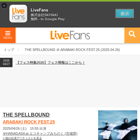
×
LiveFans
表示
株式会社SKIYAKI
無料 - In Google Play
MENU
2026
【フェス特集2026】フェス情報はここから！
04/27
トップ
THE SPELLBOUND ＠ ARABAKI ROCK FEST.25 (2025.04.26)
2026
【ライブ動員ランキング】2026年上半期編発表！
07/28
2026
【フェス特集2026】フェス情報はここから！
04/27
2026
【ライブ動員ランキング】2026年上半期編発表！
07/28
THE SPELLBOUND
ARABAKI ROCK FEST.25
2025/04/26 (土) 15:55 出演
＠HANAGASA at エコキャンプみちのく (宮城県)
» 他の出演アーティストを見る