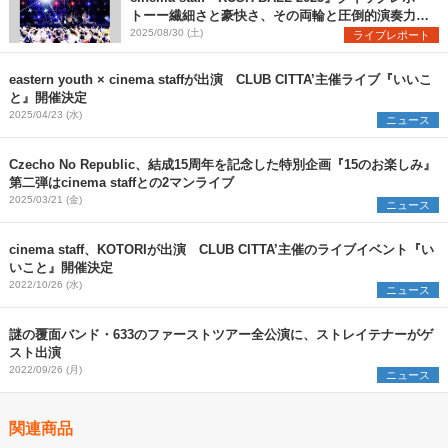
トーー繊細さと豪快さ、その両輪と圧倒的演奏力で
魅せた堂々のステージ
2025/08/30 (土)
ライブレポート
eastern youth × cinema staffが出演 CLUB CITTA’主催ライブ『いいこ
と』開催決定
2025/04/23 (水)
ニュース
Czecho No Republic、結成15周年を記念した特別企画『15のお楽しみ』
第二弾はcinema staffとの2マンライブ
2025/03/21 (金)
ニュース
cinema staff、KOTORIが出演 CLUB CITTA’主催のライブイベント『い
いこと』開催決定
2022/10/26 (水)
ニュース
謎の覆面バンド・633のファーストツアー全公演に、ストレイテナーがゲ
スト出演
2022/09/26 (月)
ニュース
関連商品