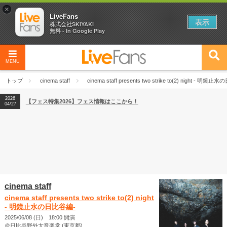
×
LiveFans
表示
株式会社SKIYAKI
無料 - In Google Play
MENU
2026
【フェス特集2026】フェス情報はここから！
04/27
トップ
cinema staff
cinema staff presents two strike to(2) night - 明鏡
2026
【ライブ動員ランキング】2026年上半期編発表！
07/28
2026
【フェス特集2026】フェス情報はここから！
04/27
2026
【ライブ動員ランキング】2026年上半期編発表！
07/28
cinema staff
cinema staff presents two strike to(2) night
- 明鏡止水の日比谷編-
2025/06/08 (日) 18:00 開演
＠日比谷野外大音楽堂 (東京都)