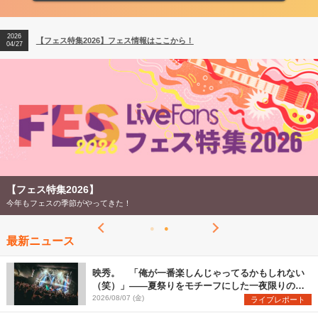
2026
【ライブ動員ランキング】2026年上半期編発表！
07/28
2026
【フェス特集2026】フェス情報はここから！
04/27
2026
【ライブ動員ランキング】2026年上半期編発表！
07/28
【フェス特集2026】
今年もフェスの季節がやってきた！
最新ニュース
映秀。 「俺が一番楽しんじゃってるかもしれない
（笑）」――夏祭りをモチーフにした一夜限りのス
ペシャルライブ『色祭』レポート
2026/08/07 (金)
ライブレポート