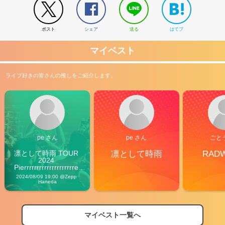
ポスト
シェア
送る
はてブ
マイベスト
ライブ好きの皆さんの推しをご紹介します。
pe さん
pe さん
ごと
凛として時雨 TOUR 
凛として時雨
RAD
2024 
Pierrrrrrrrrrrrrrrrrrrre 
Vibes
2024/08/09 19:00 @Zepp 
Haneda
マイベスト一覧へ
2026
【フェス特集2026】フェス情報はここから！
04/27