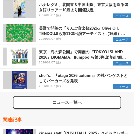
ハナレグミ、北関東＆中国山陰、東京大阪を巡る弾
き語りツアー10月より開催決定
2026/08/07 (金)
ニュース
長野で開催の『りんご音楽祭2026』Olive Oil、
TENDOUJIら第11弾出演アーティスト（16組）を
発表
2026/08/07 (金)
ニュース
東京「海の森公園」で開催の『TOKYO ISLAND
2026』BIGMAMA、flumpoolら第3弾出演者7組を
発表 ワークショップ・アート出展者を募集
2026/08/07 (金)
ニュース
chef’s、『utage 2026 autumn』の対バンゲストと
してパーカーズを発表
2026/08/07 (金)
ニュース
ニュース一覧へ
関連記事
cinema staff『RUSH BALL 2025』クイックレポー