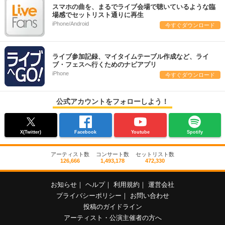
スマホの曲を、まるでライブ会場で聴いているような臨
場感でセットリスト通りに再生
iPhone/Android
今すぐダウンロード
ライブ参加記録、マイタイムテーブル作成など、ライ
ブ・フェスへ行くためのナビアプリ
iPhone
今すぐダウンロード
公式アカウントをフォローしよう！
X(Twitter)
Facebook
Youtube
Spotify
アーティスト数
コンサート数
セットリスト数
126,666
1,493,178
472,330
お知らせ
｜
ヘルプ
｜
利用規約
｜
運営会社
プライバシーポリシー
｜
お問い合わせ
投稿のガイドライン
アーティスト・公演主催者の方へ