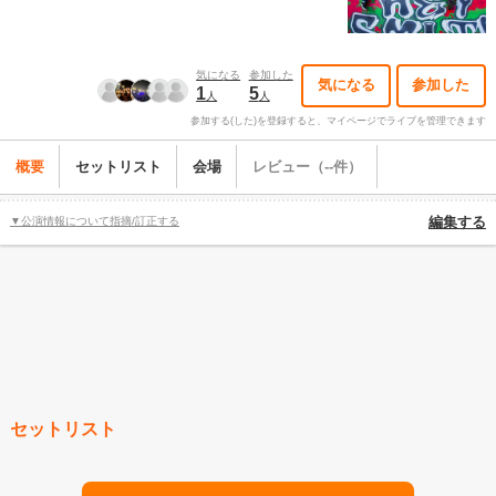
気になる
参加した
気になる
参加した
1
5
人
人
参加する(した)を登録すると、マイページでライブを管理できます
概要
セットリスト
会場
レビュー（--件）
▼公演情報について指摘/訂正する
編集する
セットリスト