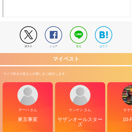
ポスト
シェア
送る
はてブ
マイベスト
ライブ好きの皆さんの推しをご紹介します。
チーバ さん
ケンケン さん
そそ
東京事変
サザンオールスター
10-
ズ