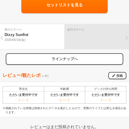
セットリストを見る
前のステージ
次のステージ
Dizzy Sunfist
2025/05/16(金)
ラインナップへ
レビュー/観たレポ
投稿
(--件)
男女比
年齢層
グッズの待ち時間
ただいま受付中です
ただいま受付中です
ただいま受付中です
[---／---]
[---／---]
[---／---]
※掲載されている情報は投稿されたデータを集計したもので、実際のライブとは異なる場合があ
ります。
レビューはまだ投稿されていません。