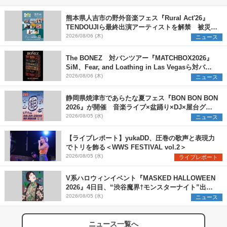
熊本県人吉市の野外音楽フェス『Rural Act'26』
TENDOUJIら最終出演アーティストを解禁 被災地
支援プロジェクトの始動も発表
2026/08/06 (木)
ニュース
The BONEZ 対バンツアー『MATCHBOX2026』
SiM、Fear, and Loathing in Las Vegasら対バン
アーティストを一斉解禁
2026/08/06 (木)
ニュース
静岡県焼津市であらたな夏フェス『BON BON BON
2026』が開催 音楽ライブ×盆踊り×DJ×屋台グル
メ×ランタンナイトで彩る2日間
2026/08/05 (水)
ニュース
【ライブレポート】yukaDD、圧巻の歌声と表現力
でトリを飾る＜WWS FESTIVAL vol.2＞
2026/08/05 (水)
ライブレポート
V系ハロウィンイベント『MASKED HALLOWEEN
2026』4日目、“渋谷魔界†モンスターナイト”出演6
組を発表
2026/08/05 (水)
ニュース
ニュース一覧へ