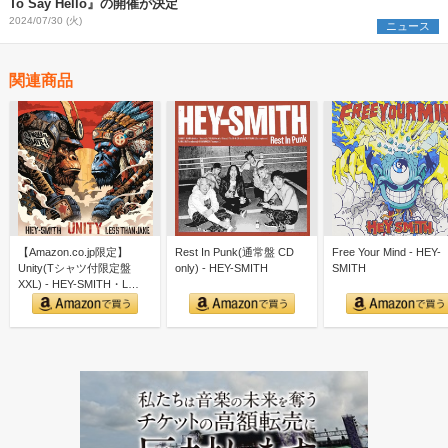
To Say Hello』の開催が決定
2024/07/30 (火)
ニュース
関連商品
【Amazon.co.jp限定】
Rest In Punk(通常盤 CD
Free Your Mind - HEY-
Unity(Tシャツ付限定盤
only) - HEY-SMITH
SMITH
XXL) - HEY-SMITH・L…