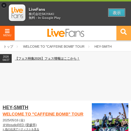
×
LiveFans
表示
株式会社SKIYAKI
無料 - In Google Play
MENU
2026
【フェス特集2026】フェス情報はここから！
04/27
トップ
WELCOME TO "CAFFEINE BOMB" TOUR
HEY-SMITH
2026
【ライブ動員ランキング】2026年上半期編発表！
07/28
2026
【フェス特集2026】フェス情報はここから！
04/27
2026
【ライブ動員ランキング】2026年上半期編発表！
07/28
HEY-SMITH
WELCOME TO "CAFFEINE BOMB" TOUR
2025/05/16 (金)
＠WstudioRED (愛媛県)
» 他の出演アーティストを見る