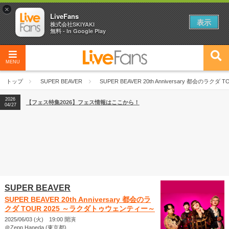
×
LiveFans
表示
株式会社SKIYAKI
無料 - In Google Play
MENU
2026
【フェス特集2026】フェス情報はここから！
04/27
トップ
SUPER BEAVER
SUPER BEAVER 20th Anniversary 都会のラ
2026
【ライブ動員ランキング】2026年上半期編発表！
07/28
2026
【フェス特集2026】フェス情報はここから！
04/27
2026
【ライブ動員ランキング】2026年上半期編発表！
07/28
SUPER BEAVER
SUPER BEAVER 20th Anniversary 都会のラ
クダ TOUR 2025 ～ラクダトゥウェンティー～
2025/06/03 (火) 19:00 開演
＠Zepp Haneda (東京都)