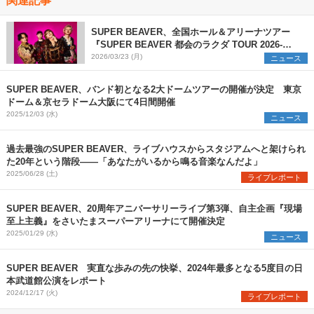
SUPER BEAVER、全国ホール＆アリーナツアー
『SUPER BEAVER 都会のラクダ TOUR 2026-
2027 ～ラクダの人生、ゴーゴーゴー～』開催が決
2026/03/23 (月)
ニュース
定
SUPER BEAVER、バンド初となる2大ドームツアーの開催が決定 東京
ドーム＆京セラドーム大阪にて4日間開催
2025/12/03 (水)
ニュース
過去最強のSUPER BEAVER、ライブハウスからスタジアムへと架けられ
た20年という階段――「あなたがいるから鳴る音楽なんだよ」
2025/06/28 (土)
ライブレポート
SUPER BEAVER、20周年アニバーサリーライブ第3弾、自主企画『現場
至上主義』をさいたまスーパーアリーナにて開催決定
2025/01/29 (水)
ニュース
SUPER BEAVER 実直な歩みの先の快挙、2024年最多となる5度目の日
本武道館公演をレポート
2024/12/17 (火)
ライブレポート