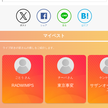
ポスト
シェア
送る
はてブ
マイベスト
ライブ好きの皆さんの推しをご紹介します。
ごとう さん
チーバ さん
ケンケ
RADWIMPS
東京事変
サザンオ