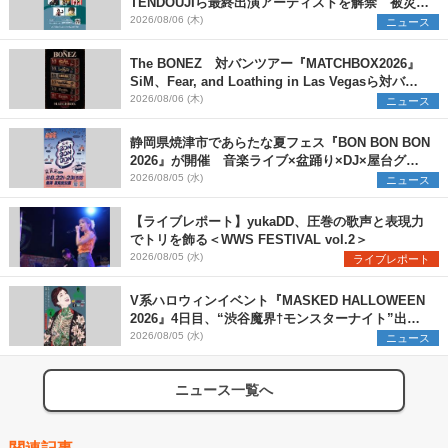
TENDOUJIら最終出演アーティストを解禁 被災地
支援プロジェクトの始動も発表
2026/08/06 (木)
ニュース
The BONEZ 対バンツアー『MATCHBOX2026』
SiM、Fear, and Loathing in Las Vegasら対バン
アーティストを一斉解禁
2026/08/06 (木)
ニュース
静岡県焼津市であらたな夏フェス『BON BON BON
2026』が開催 音楽ライブ×盆踊り×DJ×屋台グル
メ×ランタンナイトで彩る2日間
2026/08/05 (水)
ニュース
【ライブレポート】yukaDD、圧巻の歌声と表現力
でトリを飾る＜WWS FESTIVAL vol.2＞
2026/08/05 (水)
ライブレポート
V系ハロウィンイベント『MASKED HALLOWEEN
2026』4日目、“渋谷魔界†モンスターナイト”出演6
組を発表
2026/08/05 (水)
ニュース
ニュース一覧へ
関連記事