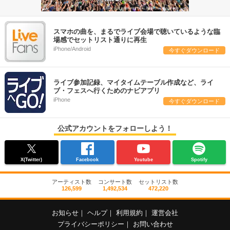
スマホの曲を、まるでライブ会場で聴いているような臨
場感でセットリスト通りに再生
iPhone/Android
今すぐダウンロード
ライブ参加記録、マイタイムテーブル作成など、ライ
ブ・フェスへ行くためのナビアプリ
iPhone
今すぐダウンロード
公式アカウントをフォローしよう！
X(Twitter)
Facebook
Youtube
Spotify
アーティスト数
コンサート数
セットリスト数
126,599
1,492,534
472,220
お知らせ
｜
ヘルプ
｜
利用規約
｜
運営会社
プライバシーポリシー
｜
お問い合わせ