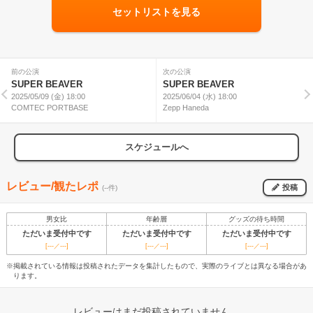
セットリストを見る
前の公演
次の公演
SUPER BEAVER
SUPER BEAVER
2025/05/09 (金) 18:00
2025/06/04 (水) 18:00
COMTEC PORTBASE
Zepp Haneda
スケジュールへ
レビュー/観たレポ
投稿
(--件)
男女比
年齢層
グッズの待ち時間
ただいま受付中です
ただいま受付中です
ただいま受付中です
[---／---]
[---／---]
[---／---]
※掲載されている情報は投稿されたデータを集計したもので、実際のライブとは異なる場合があ
ります。
レビューはまだ投稿されていません。