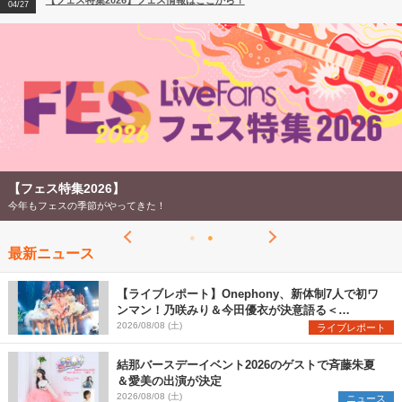
【フェス特集2026】フェス情報はここから！
04/27
2026
【ライブ動員ランキング】2026年上半期編発表！
07/28
【フェス特集2026】
今年もフェスの季節がやってきた！
最新ニュース
【ライブレポート】Onephony、新体制7人で初ワ
ンマン！乃咲みり＆今田優衣が決意語る＜
Onephony新体制1st Oneman Live はじまりの夏
2026/08/08 (土)
ライブレポート
＞
結那バースデーイベント2026のゲストで斉藤朱夏
＆愛美の出演が決定
2026/08/08 (土)
ニュース