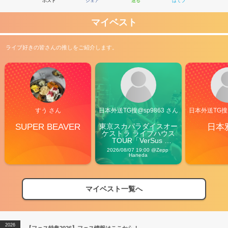
ポスト
シェア
送る
はてブ
マイベスト
ライブ好きの皆さんの推しをご紹介します。
すう さん
日本外送TG搜@sp9863 さん
日本外送TG搜@
SUPER BEAVER
東京スカパラダイスオー
日本
ケストラ ライブハウス
TOUR「VerSus 
Carnival」
2026/08/07 19:00 @Zepp 
Haneda
マイベスト一覧へ
2026
【フェス特集2026】フェス情報はここから！
04/27
2026
【ライブ動員ランキング】2026年上半期編発表！
07/28
2026