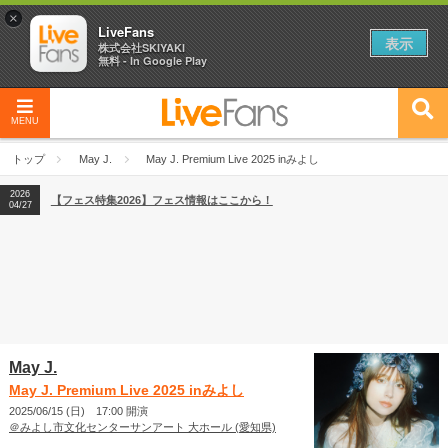
×
LiveFans
表示
株式会社SKIYAKI
無料 - In Google Play
MENU
2026
【フェス特集2026】フェス情報はここから！
04/27
トップ
May J.
May J. Premium Live 2025 inみよし
2026
【ライブ動員ランキング】2026年上半期編発表！
07/28
2026
【フェス特集2026】フェス情報はここから！
04/27
2026
【ライブ動員ランキング】2026年上半期編発表！
07/28
May J.
May J. Premium Live 2025 inみよし
2025/06/15 (日) 17:00 開演
＠みよし市文化センターサンアート 大ホール (愛知県)