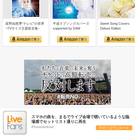
富野由悠季“テレビ"の世界
平成ラブソングカバーズ
Sweet Song Covers:
~TVサイズ主題歌全集~
supported by DAM
Deluxe Edition
スマホの曲を、まるでライブ会場で聴いているような臨
場感でセットリスト通りに再生
iPhone/Android
今すぐダウンロード