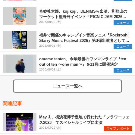
奇妙礼太郎、kojikoji、DENIMSら出演、和歌山の
マーケット型野外イベント『PICNIC JAM 2026』
早割チケット発売開始
2026/08/08 (土)
ニュース
福井で開催のキャンプイン音楽フェス『Rockroshi
Starry Music Festival 2026』第3弾出演者として
SCOOBIE DO、かりゆし58、Reiを発表
2026/08/08 (土)
ニュース
omeme tenten、今年最後のワンマンライブ『ten
out of ten 〜one man〜』を11月に開催決定
2026/08/08 (土)
ニュース
ニュース一覧へ
関連記事
May J.、横浜花博予定地で行われた「フラワーフェ
ス2023」でスペシャルライブに出演
2023/03/22 (水)
ライブレポート