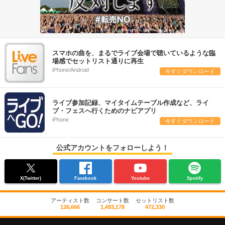
スマホの曲を、まるでライブ会場で聴いているような臨
場感でセットリスト通りに再生
iPhone/Android
今すぐダウンロード
ライブ参加記録、マイタイムテーブル作成など、ライ
ブ・フェスへ行くためのナビアプリ
iPhone
今すぐダウンロード
公式アカウントをフォローしよう！
X(Twitter)
Facebook
Youtube
Spotify
アーティスト数
コンサート数
セットリスト数
126,666
1,493,178
472,330