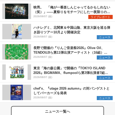
映秀。 「俺が一番楽しんじゃってるかもしれない
（笑）」――夏祭りをモチーフにした一夜限りのス
ペシャルライブ『色祭』レポート
2026/08/07 (金)
ライブレポート
ハナレグミ、北関東＆中国山陰、東京大阪を巡る弾
き語りツアー10月より開催決定
2026/08/07 (金)
ニュース
長野で開催の『りんご音楽祭2026』Olive Oil、
TENDOUJIら第11弾出演アーティスト（16組）を
発表
2026/08/07 (金)
ニュース
東京「海の森公園」で開催の『TOKYO ISLAND
2026』BIGMAMA、flumpoolら第3弾出演者7組を
発表 ワークショップ・アート出展者を募集
2026/08/07 (金)
ニュース
chef’s、『utage 2026 autumn』の対バンゲストと
してパーカーズを発表
2026/08/07 (金)
ニュース
ニュース一覧へ