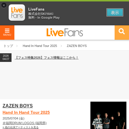
×
LiveFans
表示
株式会社SKIYAKI
無料 - In Google Play
MENU
2026
【フェス特集2026】フェス情報はここから！
04/27
トップ
Hand In Hand Tour 2025
ZAZEN BOYS
2026
【ライブ動員ランキング】2026年上半期編発表！
07/28
2026
【フェス特集2026】フェス情報はここから！
04/27
2026
【ライブ動員ランキング】2026年上半期編発表！
07/28
ZAZEN BOYS
Hand In Hand Tour 2025
2025/07/04 (金)
＠福岡DRUM LOGOS (福岡県)
» 他の出演アーティストを見る