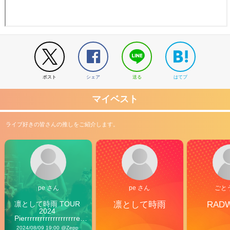
ポスト
シェア
送る
はてブ
マイベスト
ライブ好きの皆さんの推しをご紹介します。
pe さん
pe さん
ごと
凛として時雨 TOUR 
凛として時雨
RAD
2024 
Pierrrrrrrrrrrrrrrrrrrre 
Vibes
2024/08/09 19:00 @Zepp 