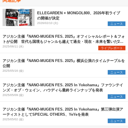
ELLEGARDEN × MONGOL800、2026年初ライブ
の開催が決定
2026/02/10 (火)
ニュース
アジカン主催『NANO-MUGEN FES. 2025』オフィシャルレポート＆フォ
トが公開 世代も国境もジャンルも越えて過去・現在・未来を繋いだ2日
間
2025/06/11 (水)
ライブレポート
アジカン主催『NANO-MUGEN FES. 2025』横浜公演のタイムテーブルを
公開
2025/05/16 (金)
ニュース
アジカン主催『NANO-MUGEN FES. 2025 In Yokohama』ファウンテイ
ンズ・オブ・ウェイン、ハウディら最終ラインナップを発表
2025/05/09 (金)
ニュース
アジカン主催『NANO-MUGEN FES. 2025 In Yokohama』第三弾出演ア
ーティストとしてSPECIAL OTHERS、YeYeを発表
2025/05/02 (金)
ニュース