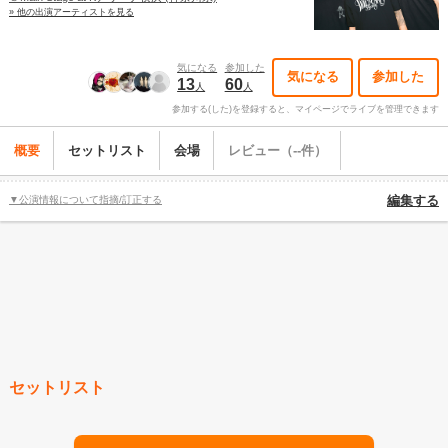
» 他の出演アーティストを見る
気になる
参加した
気になる
参加した
13
60
人
人
参加する(した)を登録すると、マイページでライブを管理できます
概要
セットリスト
会場
レビュー（--件）
▼公演情報について指摘/訂正する
編集する
セットリスト