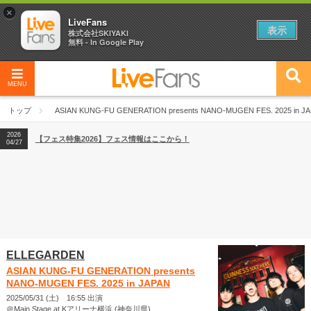
×
LiveFans
表示
株式会社SKIYAKI
無料 - In Google Play
MENU
2026
【フェス特集2026】フェス情報はここから！
04/27
トップ
ASIAN KUNG-FU GENERATION presents NANO-MUGEN FES. 2025 in J
2026
【ライブ動員ランキング】2026年上半期編発表！
07/28
2026
【フェス特集2026】フェス情報はここから！
04/27
2026
【ライブ動員ランキング】2026年上半期編発表！
07/28
ELLEGARDEN
ASIAN KUNG-FU GENERATION presents
NANO-MUGEN FES. 2025 in JAPAN
2025/05/31 (土) 16:55 出演
＠Main Stage at Kアリーナ横浜 (神奈川県)