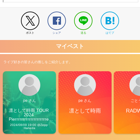
ポスト
シェア
送る
はてブ
マイベスト
ライブ好きの皆さんの推しをご紹介します。
pe さん
pe さん
ごと
凛として時雨 TOUR 
凛として時雨
RAD
2024 
Pierrrrrrrrrrrrrrrrrrrre 
Vibes
2024/08/09 19:00 @Zepp 
Haneda