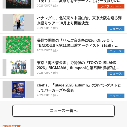
（笑）」――夏祭りをモチーフにした一夜限りのス
ペシャルライブ『色祭』レポート
2026/08/07 (金)
ライブレポート
ハナレグミ、北関東＆中国山陰、東京大阪を巡る弾
き語りツアー10月より開催決定
2026/08/07 (金)
ニュース
長野で開催の『りんご音楽祭2026』Olive Oil、
TENDOUJIら第11弾出演アーティスト（16組）を
発表
2026/08/07 (金)
ニュース
東京「海の森公園」で開催の『TOKYO ISLAND
2026』BIGMAMA、flumpoolら第3弾出演者7組を
発表 ワークショップ・アート出展者を募集
2026/08/07 (金)
ニュース
chef’s、『utage 2026 autumn』の対バンゲストと
してパーカーズを発表
2026/08/07 (金)
ニュース
ニュース一覧へ
関連記事