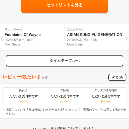
セットリストを見る
前のステージ
次のステージ
Fountains Of Wayne
ASIAN KUNG-FU GENERATION
2025/05/31(土) 15:10
2025/05/31(土) 19:05
Main Stage
Main Stage
タイムテーブルへ
レビュー/観たレポ
投稿
(--件)
男女比
年齢層
グッズの待ち時間
ただいま受付中です
ただいま受付中です
ただいま受付中です
[---／---]
[---／---]
[---／---]
※掲載されている情報は投稿されたデータを集計したもので、実際のライブとは異なる場合があ
ります。
レビューはまだ投稿されていません。