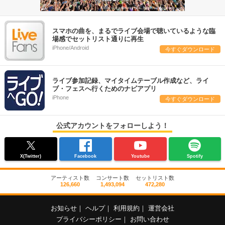
スマホの曲を、まるでライブ会場で聴いているような臨
場感でセットリスト通りに再生
iPhone/Android
今すぐダウンロード
ライブ参加記録、マイタイムテーブル作成など、ライ
ブ・フェスへ行くためのナビアプリ
iPhone
今すぐダウンロード
公式アカウントをフォローしよう！
X(Twitter)
Facebook
Youtube
Spotify
アーティスト数
コンサート数
セットリスト数
126,660
1,493,094
472,280
お知らせ
｜
ヘルプ
｜
利用規約
｜
運営会社
プライバシーポリシー
｜
お問い合わせ