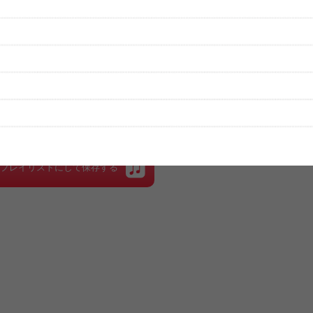
性は保証されませんので、あらかじめご了承ください。
絡をお願い致します。
する歌詞サイト「
歌ネット
」へ移動します。
▼セットリストの誤りを報告する
をプレイリストにして保存する