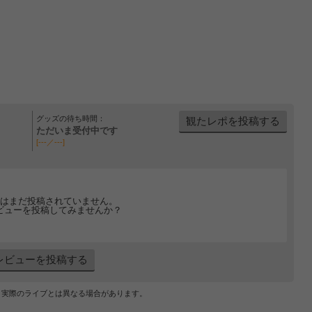
グッズの待ち時間：
観たレポを投稿する
ただいま受付中です
[---／---]
はまだ投稿されていません。
ビューを投稿してみませんか？
レビューを投稿する
、実際のライブとは異なる場合があります。