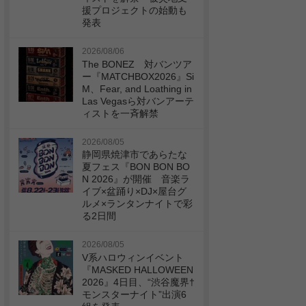
援プロジェクトの始動も
発表
2026/08/06
The BONEZ 対バンツア
ー『MATCHBOX2026』Si
M、Fear, and Loathing in
Las Vegasら対バンアーテ
ィストを一斉解禁
2026/08/05
静岡県焼津市であらたな
夏フェス『BON BON BO
N 2026』が開催 音楽ラ
イブ×盆踊り×DJ×屋台グ
ルメ×ランタンナイトで彩
る2日間
2026/08/05
V系ハロウィンイベント
『MASKED HALLOWEEN
2026』4日目、“渋谷魔界†
モンスターナイト”出演6