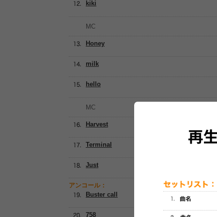
kiki
MC
Honey
milk
hello
MC
Harvest
Terminal
Just
アンコール：
Buster call
758