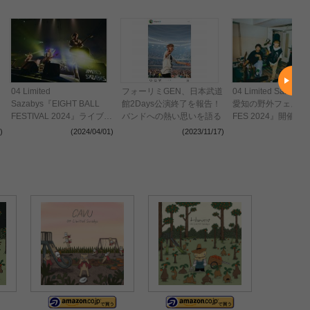
04 Limited
フォーリミGEN、日本武道
04 Limited Saza
Sazabys『EIGHT BALL
館2Days公演終了を報告！
愛知の野外フェス『Y
FESTIVAL 2024』ライブレ
バンドへの熱い思いを語る
FES 2024』開催が
ポートーー「俺たちバンド
)
(2024/04/01)
(2023/11/17)
(202
マンはいつだって伝説を作
りに来てるんで」完全無欠
のフォーリミここに在り