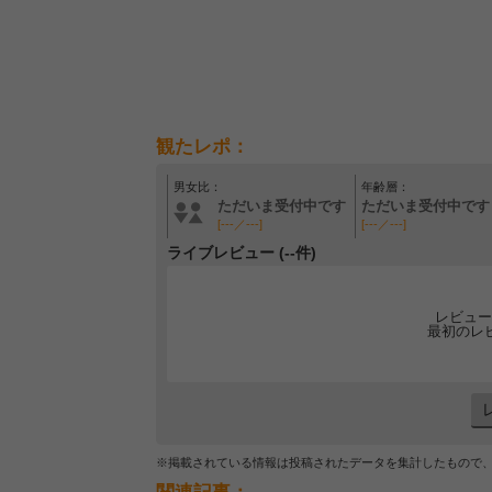
観たレポ：
男女比：
年齢層：
ただいま受付中です
ただいま受付中です
[---／---]
[---／---]
ライブレビュー (--件)
レビュー
最初のレ
※掲載されている情報は投稿されたデータを集計したもので