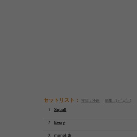
セットリスト：
投稿：冷雨
編集：( ∩՞ټ՞∩)
Squall
Every
monolith