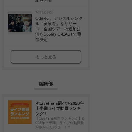
組を発表
2026/08/05
OddRe:、デジタルシング
ル「黄泉還」をリリー
ス 全国ツアーの追加公
演をSpotify O-EASTで開
催決定
もっと見る
編集部
≪LiveFans調べ≫2026年
上半期ライブ動員ランキ
ング！
【LiveFans独自ランキング】2
026年上半期、ライブの動員数
が多かったのは…！？