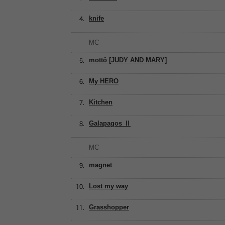
knife
MC
mottö [JUDY AND MARY]
My HERO
Kitchen
Galapagos Ⅱ
MC
magnet
Lost my way
Grasshopper