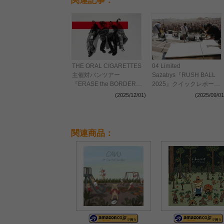
関連記事：
THE ORAL CIGARETTES
04 Limited
主催対バンツアー
Sazabys『RUSH BALL
『ERASE the BORDER
2025』クイックレポート
TOUR 2026』全出演者を
ーー「フェニックスは何度
(2025/12/01)
(2025/09/01
解禁 TK from 凛として時雨
だって蘇る！」懸命に生き
ら3組の参加を新たに発表
る人々とラシュボへの愛が
詰まった珠玉のステージ
関連商品：