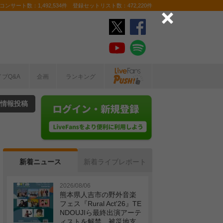
ンサート数：1,492,534件 登録セットリスト数：472,220件
イブQ&A
企画
ランキング
情報投稿
新着ニュース
新着ライブレポート
2026/08/06
熊本県人吉市の野外音楽
フェス『Rural Act'26』TE
NDOUJIら最終出演アーテ
ィストを解禁 被災地支