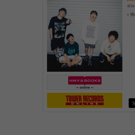
＠Ze
» 