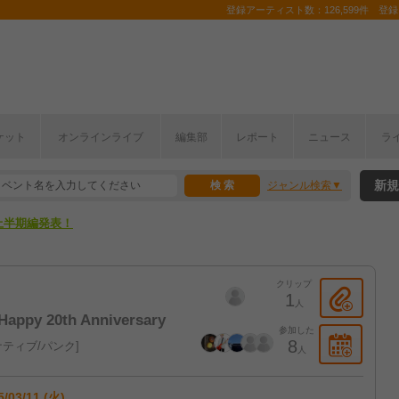
登録アーティスト数：126,599件 登録コ
ここから！
ケット
オンラインライブ
編集部
レポート
ニュース
ラ
上半期編発表！
新規
ジャンル検索
ここから！
上半期編発表！
クリップ
1
人
Happy 20th Anniversary
参加した
8
ティブ/パンク
人
5/03/11 (火)