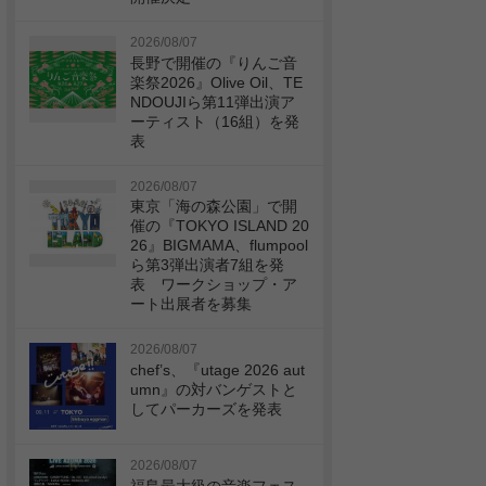
2026/08/07
長野で開催の『りんご音
楽祭2026』Olive Oil、TE
NDOUJIら第11弾出演ア
ーティスト（16組）を発
表
2026/08/07
東京「海の森公園」で開
催の『TOKYO ISLAND 20
26』BIGMAMA、flumpool
ら第3弾出演者7組を発
表 ワークショップ・ア
ート出展者を募集
2026/08/07
chef’s、『utage 2026 aut
umn』の対バンゲストと
してパーカーズを発表
2026/08/07