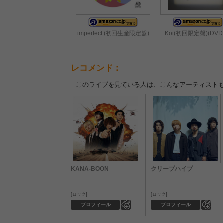
imperfect (初回生産限定盤)
Koi(初回限定盤)(DVD
レコメンド：
このライブを見ている人は、こんなアーティスト
KANA-BOON
クリープハイプ
ロック
ロック
0
0
プロフィール
プロフィール