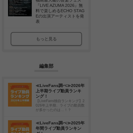
福島最大級の音楽フェス
『LIVE AZUMA 2026』無
料で楽しめるECHO STAG
Eの出演アーティストを発
表
もっと見る
編集部
≪LiveFans調べ≫2026年
上半期ライブ動員ランキ
ング！
【LiveFans独自ランキング】2
026年上半期、ライブの動員数
が多かったのは…！？
≪LiveFans調べ≫2025年
年間ライブ動員ランキン