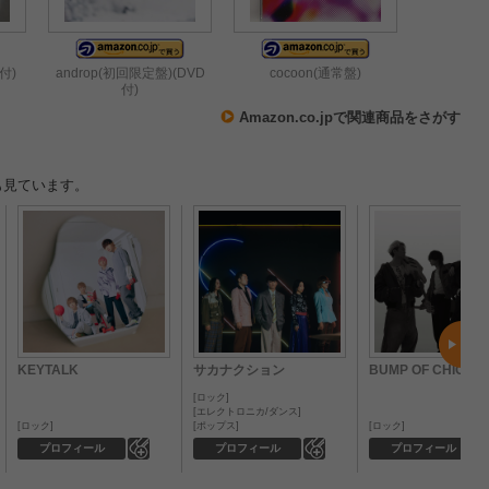
付)
androp(初回限定盤)(DVD
cocoon(通常盤)
付)
Amazon.co.jpで関連商品をさがす
も見ています。
KEYTALK
サカナクション
BUMP OF CHICKE
ロック
エレクトロニカ/ダンス
ロック
ポップス
ロック
0
0
プロフィール
プロフィール
プロフィール