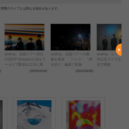
、実際のライブとは異なる場合があります。
androp、全国ツアー初日
androp、全国ツアーの開
androp、レーベル
のZEPP Shinjuku公演をア
催を発表 「バンド」「弾
年記念ライブを有観
演
ーカイブ配信＆12月に東
き語り」編成で実施
信で開催
京・大阪 Billboard Live決
)
(2023/10/16)
(2021/03/25)
(2021
定