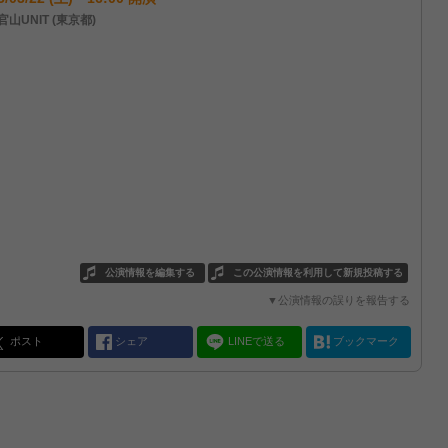
山UNIT (東京都)
公演情報を編集する
この公演情報を利用して新規投稿する
▼公演情報の誤りを報告する
ポスト
シェア
LINEで送る
ブックマーク