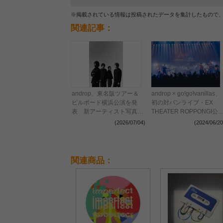
※掲載されている情報は投稿されたデータを集計したもので
関連記事：
androp、東名阪ツアー＆
androp × go!go!vanillas、
ビルボード横浜公演を発
初の対バンライブ・EX
表 新アーティスト写真も
THEATER ROPPONGI公
公開に
のオフィシャルレポートが
(2026/07/04)
(2024/06/20
到着
関連商品：