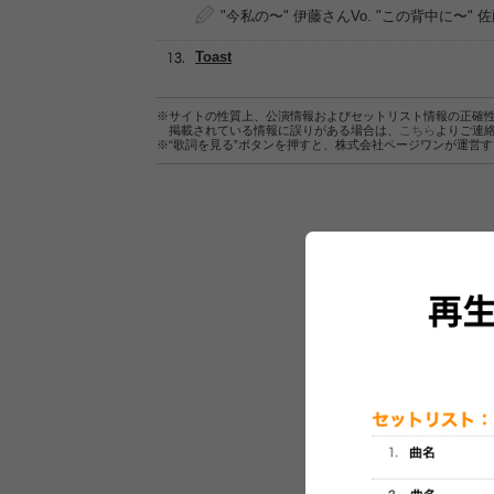
"今私の〜" 伊藤さんVo. "この背中に〜" 佐
Toast
※サイトの性質上、公演情報およびセットリスト情報の正確
掲載されている情報に誤りがある場合は、
こちら
よりご連
※“歌詞を見る”ボタンを押すと、株式会社ページワンが運営
セットリスト