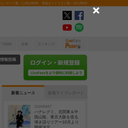
ンサート数：1,493,094件 登録セットリスト数：472,280件
イブQ&A
企画
ランキング
情報投稿
新着ニュース
新着ライブレポート
2026/08/07
ハナレグミ、北関東＆中
国山陰、東京大阪を巡る
弾き語りツアー10月より
開催決定