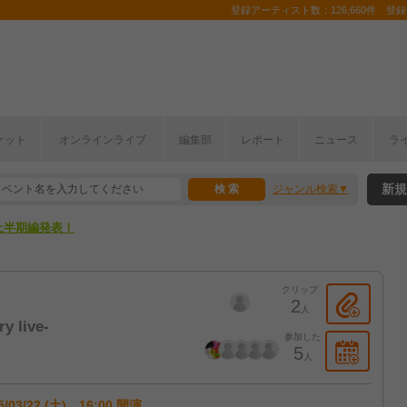
登録アーティスト数：126,660件 登録コ
ケット
オンラインライブ
編集部
レポート
ニュース
ラ
新規
ジャンル検索
ここから！
上半期編発表！
ここから！
クリップ
上半期編発表！
2
人
y live-
参加した
5
人
5/03/22 (土) 16:00 開演