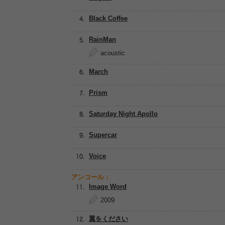
Black Coffee
RainMan
acoustic
March
Prism
Saturday Night Apollo
Supercar
Voice
アンコール：
Image Word
2009
翼をください