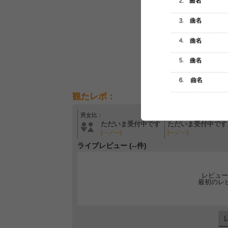
観たレポ：
男女比：
年齢層：
ただいま受付中です
ただいま受付中です
[---／---]
[---／---]
ライブレビュー (--件)
レビュー
最初のレ