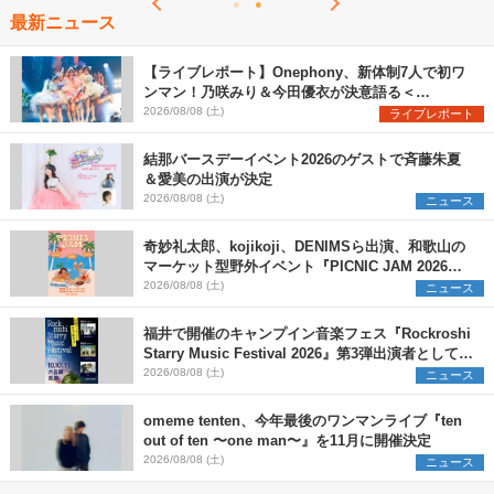
最新ニュース
【ライブレポート】Onephony、新体制7人で初ワ
ンマン！乃咲みり＆今田優衣が決意語る＜
Onephony新体制1st Oneman Live はじまりの夏
2026/08/08 (土)
ライブレポート
＞
結那バースデーイベント2026のゲストで斉藤朱夏
＆愛美の出演が決定
2026/08/08 (土)
ニュース
奇妙礼太郎、kojikoji、DENIMSら出演、和歌山の
マーケット型野外イベント『PICNIC JAM 2026』
早割チケット発売開始
2026/08/08 (土)
ニュース
福井で開催のキャンプイン音楽フェス『Rockroshi
Starry Music Festival 2026』第3弾出演者として
SCOOBIE DO、かりゆし58、Reiを発表
2026/08/08 (土)
ニュース
omeme tenten、今年最後のワンマンライブ『ten
out of ten 〜one man〜』を11月に開催決定
2026/08/08 (土)
ニュース