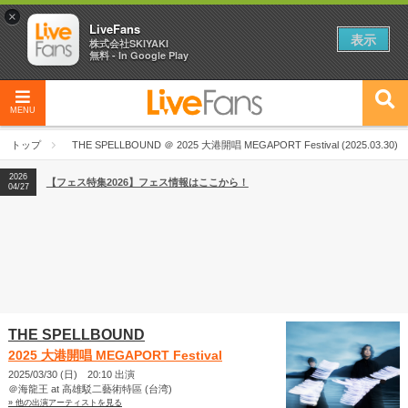
×
LiveFans
表示
株式会社SKIYAKI
無料 - In Google Play
MENU
2026
【フェス特集2026】フェス情報はここから！
04/27
トップ
THE SPELLBOUND ＠ 2025 大港開唱 MEGAPORT Festival (2025.03.30)
2026
【ライブ動員ランキング】2026年上半期編発表！
07/28
2026
【フェス特集2026】フェス情報はここから！
04/27
2026
【ライブ動員ランキング】2026年上半期編発表！
07/28
THE SPELLBOUND
2025 大港開唱 MEGAPORT Festival
2025/03/30 (日) 20:10 出演
＠海龍王 at 高雄駁二藝術特區 (台湾)
» 他の出演アーティストを見る