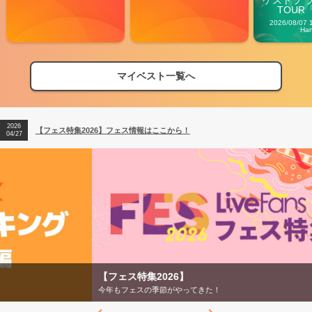
ケストラ 
TOUR「V
Carn
2026/08/07 
Ha
マイベスト一覧へ
2026
【フェス特集2026】フェス情報はここから！
04/27
2026
【ライブ動員ランキング】2026年上半期編発表！
07/28
2026
【フェス特集2026】フェス情報はここから！
04/27
2026
【ライブ動員ランキング】2026年上半期編発表！
07/28
【フェス特集2026】
今年もフェスの季節がやってきた！