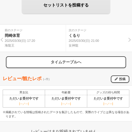
セットリストを投稿する
前のステージ
次のステージ
岡崎体育
くるり
2025/03/30(日) 17:20
2025/03/30(日) 21:00
海龍王
女神龍
タイムテーブルへ
レビュー/観たレポ
投稿
(--件)
男女比
年齢層
グッズの待ち時間
ただいま受付中です
ただいま受付中です
ただいま受付中です
[---／---]
[---／---]
[---／---]
※掲載されている情報は投稿されたデータを集計したもので、実際のライブとは異なる場合があ
ります。
レビューはまだ投稿されていません。