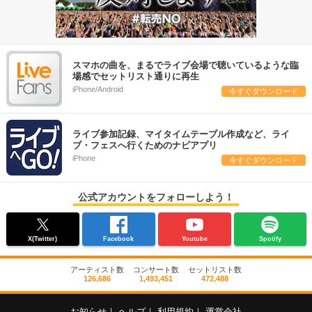
スマホの曲を、まるでライブ会場で聴いているような臨
場感でセットリスト通りに再生
iPhone/Android
今すぐダウンロード
ライブ参加記録、マイタイムテーブル作成など、ライ
ブ・フェスへ行くためのナビアプリ
iPhone
今すぐダウンロード
公式アカウントをフォローしよう！
X(Twitter)
Facebook
Youtube
Spotify
アーティスト数
コンサート数
セットリスト数
126,686
1,493,451
472,488
お知らせ
｜
ヘルプ
｜
利用規約
｜
運営会社