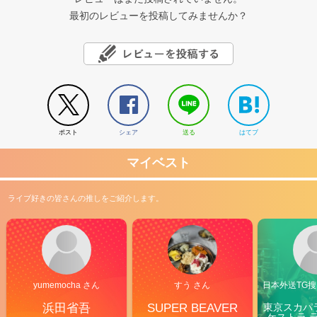
最初のレビューを投稿してみませんか？
ポスト
シェア
送る
はてブ
マイベスト
ライブ好きの皆さんの推しをご紹介します。
yumemocha さん
すう さん
日本外送TG搜@
浜田省吾
SUPER BEAVER
東京スカパ