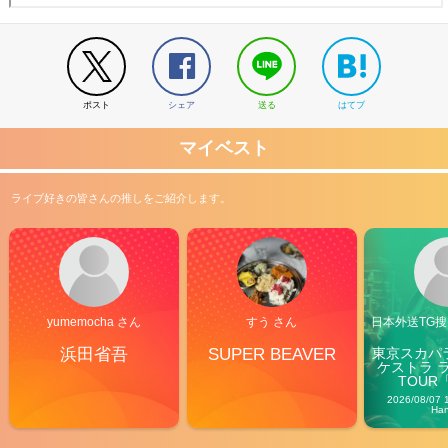
ポスト
シェア
送る
はてブ
マイベスト
ライブ好きの皆さんの推しをご紹介します。
yumemocha さん
すう さん
日本外送TG搜@
浜田省吾
SUPER BEAVER
東京スカパ
ケストラ 
TOUR「V
Carn
2026/08/07 
Ha