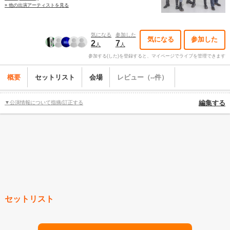
» 他の出演アーティストを見る
気になる
参加した
気になる
参加した
2
7
人
人
参加する(した)を登録すると、マイページでライブを管理できます
概要
セットリスト
会場
レビュー（--件）
▼公演情報について指摘/訂正する
編集する
セットリスト