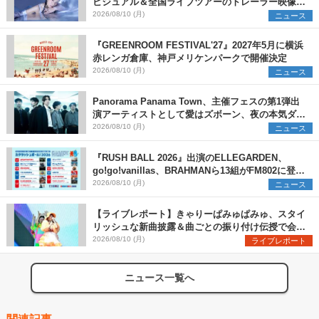
ビジュアル＆全国ライブツアーのトレーラー映像が
一部解禁【コメントあり】
2026/08/10 (月)
ニュース
『GREENROOM FESTIVAL'27』2027年5月に横浜
赤レンガ倉庫、神戸メリケンパークで開催決定
2026/08/10 (月)
ニュース
Panorama Panama Town、主催フェスの第1弾出
演アーティストとして愛はズボーン、夜の本気ダン
スらを発表 「plus∈you」のMVも公開に
2026/08/10 (月)
ニュース
『RUSH BALL 2026』出演のELLEGARDEN、
go!go!vanillas、BRAHMANら13組がFM802に登
場、他出演アーティストの“渾身の1曲”をセレクト
2026/08/10 (月)
ニュース
【ライブレポート】きゃりーぱみゅぱみゅ、スタイ
リッシュな新曲披露＆曲ごとの振り付け伝授で会場
を盛り上げまくる！＜LuckyFes’26＞
2026/08/10 (月)
ライブレポート
ニュース一覧へ
関連記事