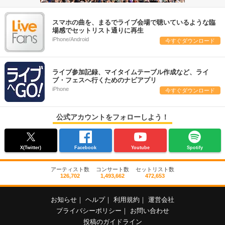
スマホの曲を、まるでライブ会場で聴いているような臨
場感でセットリスト通りに再生
iPhone/Android
今すぐダウンロード
ライブ参加記録、マイタイムテーブル作成など、ライ
ブ・フェスへ行くためのナビアプリ
iPhone
今すぐダウンロード
公式アカウントをフォローしよう！
X(Twitter)
Facebook
Youtube
Spotify
アーティスト数
コンサート数
セットリスト数
126,702
1,493,662
472,653
お知らせ
｜
ヘルプ
｜
利用規約
｜
運営会社
プライバシーポリシー
｜
お問い合わせ
投稿のガイドライン