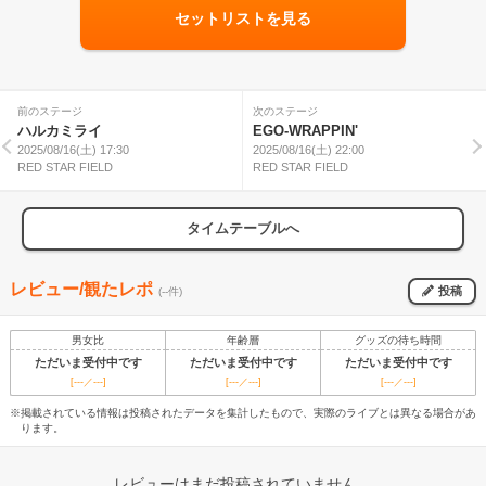
セットリストを見る
前のステージ
次のステージ
ハルカミライ
EGO-WRAPPIN'
2025/08/16(土) 17:30
2025/08/16(土) 22:00
RED STAR FIELD
RED STAR FIELD
タイムテーブルへ
レビュー/観たレポ
投稿
(--件)
男女比
年齢層
グッズの待ち時間
ただいま受付中です
ただいま受付中です
ただいま受付中です
[---／---]
[---／---]
[---／---]
※掲載されている情報は投稿されたデータを集計したもので、実際のライブとは異なる場合があ
ります。
レビューはまだ投稿されていません。