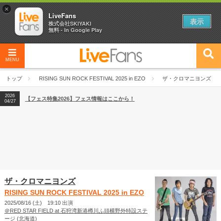
×
LiveFans
表示
株式会社SKIYAKI
無料 - In Google Play
MENU
2026
【フェス特集2026】フェス情報はここから！
04/27
トップ
RISING SUN ROCK FESTIVAL 2025 in EZO
ザ・クロマニヨンズ
2026
【ライブ動員ランキング】2026年上半期編発表！
07/28
2026
【フェス特集2026】フェス情報はここから！
04/27
2026
【ライブ動員ランキング】2026年上半期編発表！
07/28
ザ・クロマニヨンズ
RISING SUN ROCK FESTIVAL 2025 in EZO
2025/08/16 (土) 19:10 出演
＠RED STAR FIELD at 石狩湾新港樽川ふ頭横野外特設ステ
ージ (北海道)