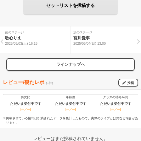
セットリストを投稿する
前のステージ
次のステージ
歌心りえ
宮川愛李
2025/05/03(土) 16:15
2025/05/04(日) 13:00
ラインナップへ
レビュー/観たレポ
投稿
(--件)
男女比
年齢層
グッズの待ち時間
ただいま受付中です
ただいま受付中です
ただいま受付中です
[---／---]
[---／---]
[---／---]
※掲載されている情報は投稿されたデータを集計したもので、実際のライブとは異なる場合があ
ります。
レビューはまだ投稿されていません。