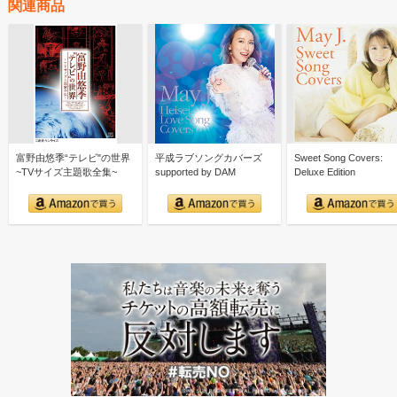
関連商品
富野由悠季“テレビ"の世界
平成ラブソングカバーズ
Sweet Song Covers:
~TVサイズ主題歌全集~
supported by DAM
Deluxe Edition