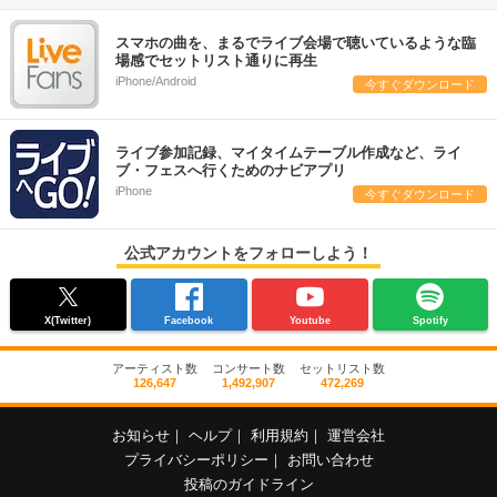
スマホの曲を、まるでライブ会場で聴いているような臨
場感でセットリスト通りに再生
iPhone/Android
今すぐダウンロード
ライブ参加記録、マイタイムテーブル作成など、ライ
ブ・フェスへ行くためのナビアプリ
iPhone
今すぐダウンロード
公式アカウントをフォローしよう！
X(Twitter)
Facebook
Youtube
Spotify
アーティスト数
コンサート数
セットリスト数
126,647
1,492,907
472,269
お知らせ
｜
ヘルプ
｜
利用規約
｜
運営会社
プライバシーポリシー
｜
お問い合わせ
投稿のガイドライン