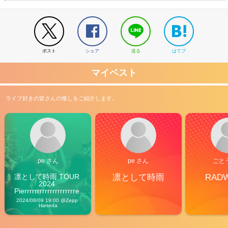
ポスト
シェア
送る
はてブ
マイベスト
ライブ好きの皆さんの推しをご紹介します。
pe さん
pe さん
ごと
凛として時雨 TOUR 
凛として時雨
RAD
2024 
Pierrrrrrrrrrrrrrrrrrrre 
Vibes
2024/08/09 19:00 @Zepp 
Haneda