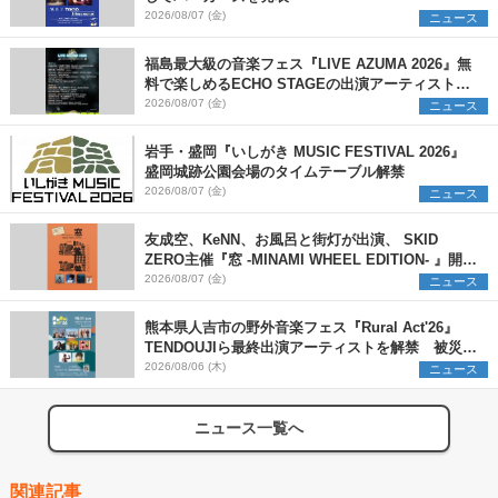
2026/08/07 (金)
ニュース
福島最大級の音楽フェス『LIVE AZUMA 2026』無
料で楽しめるECHO STAGEの出演アーティストを
発表
2026/08/07 (金)
ニュース
岩手・盛岡『いしがき MUSIC FESTIVAL 2026』
盛岡城跡公園会場のタイムテーブル解禁
2026/08/07 (金)
ニュース
友成空、KeNN、お風呂と街灯が出演、 SKID
ZERO主催『窓 -MINAMI WHEEL EDITION- 』開催
決定
2026/08/07 (金)
ニュース
熊本県人吉市の野外音楽フェス『Rural Act'26』
TENDOUJIら最終出演アーティストを解禁 被災地
支援プロジェクトの始動も発表
2026/08/06 (木)
ニュース
ニュース一覧へ
関連記事