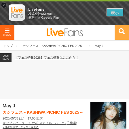
×
LiveFans
表示
株式会社SKIYAKI
無料 - In Google Play
MENU
2026
【フェス特集2026】フェス情報はここから！
04/27
トップ
カシフェス～KASHIWA PICNIC FES 2025～
May J.
2026
【ライブ動員ランキング】2026年上半期編発表！
07/28
2026
【フェス特集2026】フェス情報はここから！
04/27
2026
【ライブ動員ランキング】2026年上半期編発表！
07/28
May J.
カシフェス～KASHIWA PICNIC FES 2025～
2025/05/03 (土) 17:00 出演
＠セブンパーク アリオ柏 スマイル・パーク (千葉県)
» 他の出演アーティストを見る