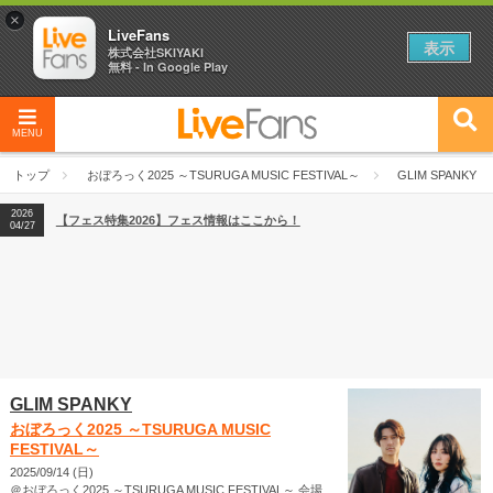
×
LiveFans
表示
株式会社SKIYAKI
無料 - In Google Play
MENU
2026
【フェス特集2026】フェス情報はここから！
04/27
トップ
おぼろっく2025 ～TSURUGA MUSIC FESTIVAL～
GLIM SPANKY
2026
【ライブ動員ランキング】2026年上半期編発表！
07/28
2026
【フェス特集2026】フェス情報はここから！
04/27
2026
【ライブ動員ランキング】2026年上半期編発表！
07/28
GLIM SPANKY
おぼろっく2025 ～TSURUGA MUSIC
FESTIVAL～
2025/09/14 (日)
＠おぼろっく2025 ～TSURUGA MUSIC FESTIVAL～ 会場