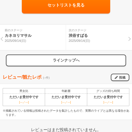
セットリストを見る
前のステージ
次のステージ
カネヨリマサル
渋谷すばる
2025/09/14(日)
2025/09/14(日)
ラインナップへ
レビュー/観たレポ
投稿
(--件)
男女比
年齢層
グッズの待ち時間
ただいま受付中です
ただいま受付中です
ただいま受付中です
[---／---]
[---／---]
[---／---]
※掲載されている情報は投稿されたデータを集計したもので、実際のライブとは異なる場合があ
ります。
レビューはまだ投稿されていません。