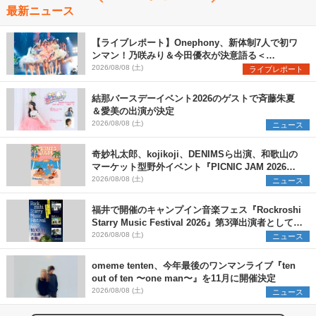
最新ニュース
【ライブレポート】Onephony、新体制7人で初ワ
ンマン！乃咲みり＆今田優衣が決意語る＜
Onephony新体制1st Oneman Live はじまりの夏
2026/08/08 (土)
ライブレポート
＞
結那バースデーイベント2026のゲストで斉藤朱夏
＆愛美の出演が決定
2026/08/08 (土)
ニュース
奇妙礼太郎、kojikoji、DENIMSら出演、和歌山の
マーケット型野外イベント『PICNIC JAM 2026』
早割チケット発売開始
2026/08/08 (土)
ニュース
福井で開催のキャンプイン音楽フェス『Rockroshi
Starry Music Festival 2026』第3弾出演者として
SCOOBIE DO、かりゆし58、Reiを発表
2026/08/08 (土)
ニュース
omeme tenten、今年最後のワンマンライブ『ten
out of ten 〜one man〜』を11月に開催決定
2026/08/08 (土)
ニュース