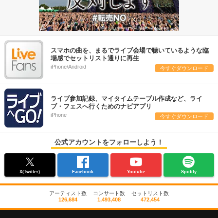
スマホの曲を、まるでライブ会場で聴いているような臨
場感でセットリスト通りに再生
iPhone/Android
今すぐダウンロード
ライブ参加記録、マイタイムテーブル作成など、ライ
ブ・フェスへ行くためのナビアプリ
iPhone
今すぐダウンロード
公式アカウントをフォローしよう！
X(Twitter)
Facebook
Youtube
Spotify
アーティスト数
コンサート数
セットリスト数
126,684
1,493,408
472,454