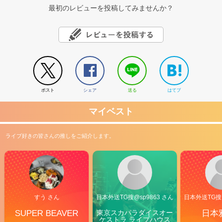
最初のレビューを投稿してみませんか？
ポスト
シェア
送る
はてブ
マイベスト
ライブ好きの皆さんの推しをご紹介します。
すう さん
日本外送TG搜@sp9863 さん
日本外送TG搜@
SUPER BEAVER
東京スカパラダイスオー
日本
ケストラ ライブハウス