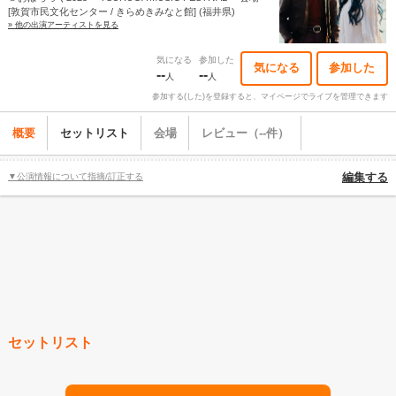
[敦賀市民文化センター / きらめきみなと館] (福井県)
» 他の出演アーティストを見る
気になる
参加した
気になる
参加した
--
--
人
人
参加する(した)を登録すると、マイページでライブを管理できます
概要
セットリスト
会場
レビュー（--件）
▼公演情報について指摘/訂正する
編集する
セットリスト