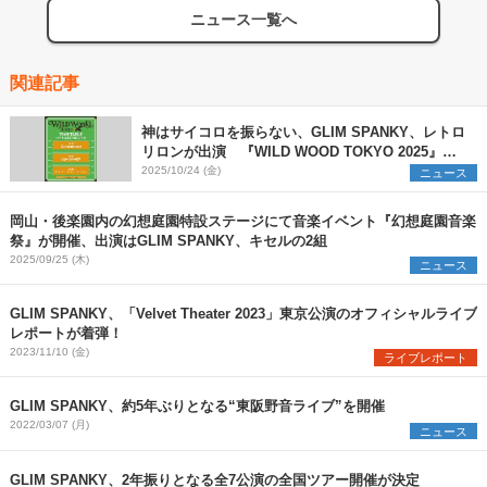
ニュース一覧へ
関連記事
神はサイコロを振らない、GLIM SPANKY、レトロ
リロンが出演 『WILD WOOD TOKYO 2025』の
タイムテーブルを発表
2025/10/24 (金)
ニュース
岡山・後楽園内の幻想庭園特設ステージにて音楽イベント『幻想庭園音楽
祭』が開催、出演はGLIM SPANKY、キセルの2組
2025/09/25 (木)
ニュース
GLIM SPANKY、「Velvet Theater 2023」東京公演のオフィシャルライブ
レポートが着弾！
2023/11/10 (金)
ライブレポート
GLIM SPANKY、約5年ぶりとなる“東阪野音ライブ”を開催
2022/03/07 (月)
ニュース
GLIM SPANKY、2年振りとなる全7公演の全国ツアー開催が決定