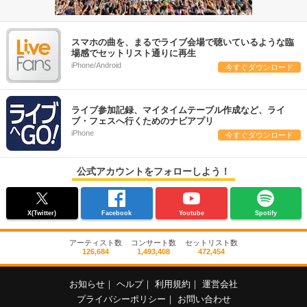
スマホの曲を、まるでライブ会場で聴いているような臨
場感でセットリスト通りに再生
iPhone/Android
今すぐダウンロード
ライブ参加記録、マイタイムテーブル作成など、ライ
ブ・フェスへ行くためのナビアプリ
iPhone
今すぐダウンロード
公式アカウントをフォローしよう！
X(Twitter)
Facebook
Youtube
Spotify
アーティスト数
コンサート数
セットリスト数
126,684
1,493,408
472,454
お知らせ
｜
ヘルプ
｜
利用規約
｜
運営会社
プライバシーポリシー
｜
お問い合わせ