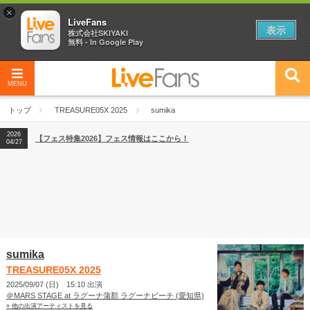
×
LiveFans
表示
株式会社SKIYAKI
無料 - In Google Play
MENU
2026
【フェス特集2026】フェス情報はここから！
04/27
トップ
TREASURE05X 2025
sumika
2026
【ライブ動員ランキング】2026年上半期編発表！
07/28
2026
【フェス特集2026】フェス情報はここから！
04/27
2026
【ライブ動員ランキング】2026年上半期編発表！
07/28
sumika
TREASURE05X 2025
2025/09/07 (日) 15:10 出演
＠MARS STAGE at ラグーナ蒲郡 ラグーナビーチ (愛知県)
» 他の出演アーティストを見る