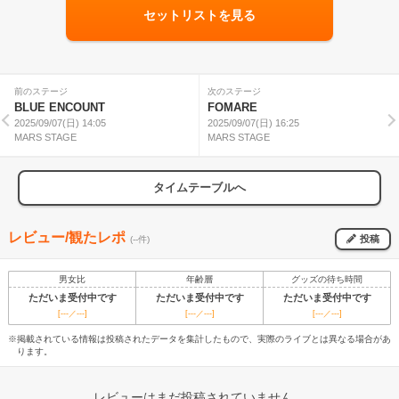
セットリストを見る
前のステージ
次のステージ
BLUE ENCOUNT
FOMARE
2025/09/07(日) 14:05
2025/09/07(日) 16:25
MARS STAGE
MARS STAGE
タイムテーブルへ
レビュー/観たレポ
投稿
(--件)
男女比
年齢層
グッズの待ち時間
ただいま受付中です
ただいま受付中です
ただいま受付中です
[---／---]
[---／---]
[---／---]
※掲載されている情報は投稿されたデータを集計したもので、実際のライブとは異なる場合があ
ります。
レビューはまだ投稿されていません。