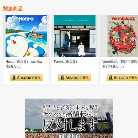
関連商品
Honto (通常盤) - sumika
Familia(通常盤)
Vermillion's (初回生産
(特典なし)
盤) (特典なし)