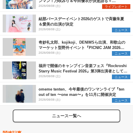
ンマン！乃咲みり＆今田優衣が決意語る＜
Onephony新体制1st Oneman Live はじまりの夏
2026/08/08 (土)
ライブレポート
＞
結那バースデーイベント2026のゲストで斉藤朱夏
＆愛美の出演が決定
2026/08/08 (土)
ニュース
奇妙礼太郎、kojikoji、DENIMSら出演、和歌山の
マーケット型野外イベント『PICNIC JAM 2026』
早割チケット発売開始
2026/08/08 (土)
ニュース
福井で開催のキャンプイン音楽フェス『Rockroshi
Starry Music Festival 2026』第3弾出演者として
SCOOBIE DO、かりゆし58、Reiを発表
2026/08/08 (土)
ニュース
omeme tenten、今年最後のワンマンライブ『ten
out of ten 〜one man〜』を11月に開催決定
2026/08/08 (土)
ニュース
ニュース一覧へ
関連記事