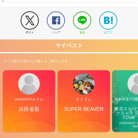
ポスト
シェア
送る
はてブ
マイベスト
ライブ好きの皆さんの推しをご紹介します。
yumemocha さん
すう さん
日本外送TG搜@
浜田省吾
SUPER BEAVER
東京スカパ
ケストラ 
TOUR「V
Carn
2026/08/07 
Ha