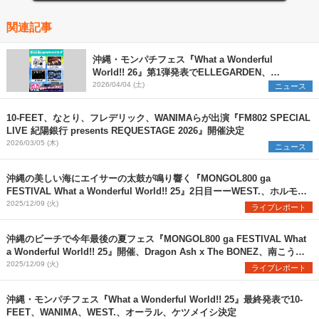
関連記事
沖縄・モンパチフェス『What a Wonderful
World!! 26』第1弾発表でELLEGARDEN、
BRAHMAN、MAN WITH A MISSIONが出演決定
2026/04/04 (土)
ニュース
10-FEET、なとり、フレデリック、WANIMAらが出演『FM802 SPECIAL
LIVE 紀陽銀行 presents REQUESTAGE 2026』開催決定
2026/03/05 (木)
ニュース
沖縄の美しい海にエイサーの太鼓が鳴り響く『MONGOL800 ga
FESTIVAL What a Wonderful World!! 25』2日目ーーWEST.、ホルモ
ン、10-FEET、木村カエラらと共に感動的な大合唱
2025/12/09 (火)
ライブレポート
沖縄のビーチで今年最後の夏フェス『MONGOL800 ga FESTIVAL What
a Wonderful World!! 25』開催、Dragon Ash x The BONEZ、南こうせ
つ、サンボ、RIP SLYMEら豪華集結
2025/12/09 (火)
ライブレポート
沖縄・モンパチフェス『What a Wonderful World!! 25』最終発表で10‐
FEET、WANIMA、WEST.、オーラル、ケツメイシ決定