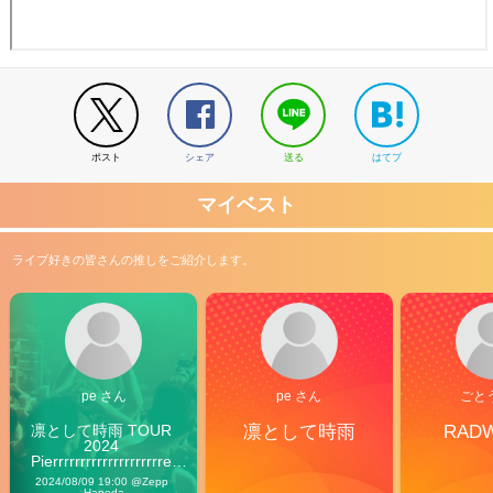
ポスト
シェア
送る
はてブ
マイベスト
ライブ好きの皆さんの推しをご紹介します。
pe さん
pe さん
ごと
凛として時雨 TOUR 
凛として時雨
RAD
2024 
Pierrrrrrrrrrrrrrrrrrrre 
Vibes
2024/08/09 19:00 @Zepp 
Haneda