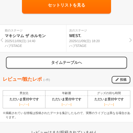
セットリストを見る
前のステージ
次のステージ
マキシマム ザ ホルモン
WEST.
2025/11/09(日) 14:40
2025/11/09(日) 18:20
ハブSTAGE
ハブSTAGE
タイムテーブルへ
レビュー/観たレポ
投稿
(--件)
男女比
年齢層
グッズの待ち時間
ただいま受付中です
ただいま受付中です
ただいま受付中です
[---／---]
[---／---]
[---／---]
※掲載されている情報は投稿されたデータを集計したもので、実際のライブとは異なる場合があ
ります。
レビューはまだ投稿されていません。