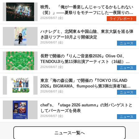
映秀。 「俺が一番楽しんじゃってるかもしれない
（笑）」――夏祭りをモチーフにした一夜限りのス
ペシャルライブ『色祭』レポート
2026/08/07 (金)
ライブレポート
ハナレグミ、北関東＆中国山陰、東京大阪を巡る弾
き語りツアー10月より開催決定
2026/08/07 (金)
ニュース
長野で開催の『りんご音楽祭2026』Olive Oil、
TENDOUJIら第11弾出演アーティスト（16組）を
発表
2026/08/07 (金)
ニュース
東京「海の森公園」で開催の『TOKYO ISLAND
2026』BIGMAMA、flumpoolら第3弾出演者7組を
発表 ワークショップ・アート出展者を募集
2026/08/07 (金)
ニュース
chef’s、『utage 2026 autumn』の対バンゲストと
してパーカーズを発表
2026/08/07 (金)
ニュース
ニュース一覧へ