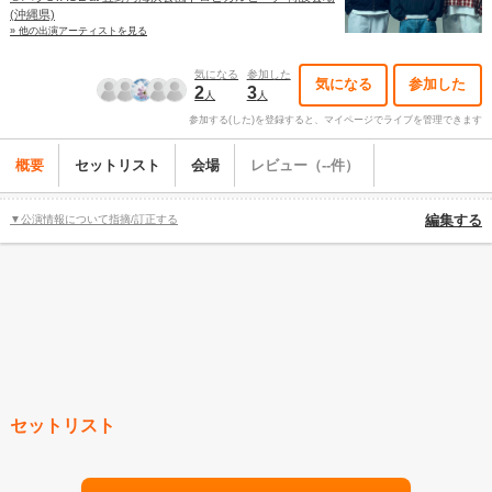
(沖縄県)
» 他の出演アーティストを見る
気になる
参加した
気になる
参加した
2
3
人
人
参加する(した)を登録すると、マイページでライブを管理できます
概要
セットリスト
会場
レビュー（--件）
▼公演情報について指摘/訂正する
編集する
セットリスト