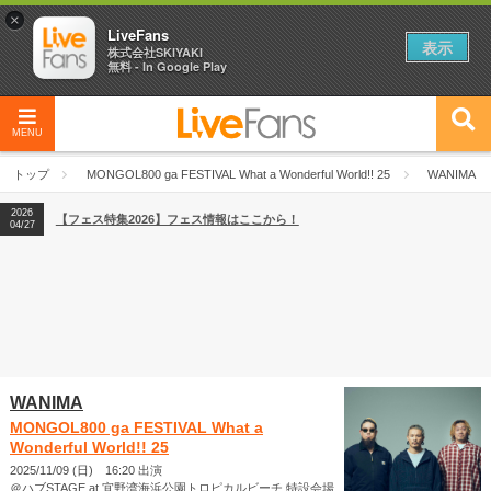
×
LiveFans
表示
株式会社SKIYAKI
無料 - In Google Play
MENU
2026
【フェス特集2026】フェス情報はここから！
04/27
トップ
MONGOL800 ga FESTIVAL What a Wonderful World!! 25
WANIMA
2026
【ライブ動員ランキング】2026年上半期編発表！
07/28
2026
【フェス特集2026】フェス情報はここから！
04/27
2026
【ライブ動員ランキング】2026年上半期編発表！
07/28
WANIMA
MONGOL800 ga FESTIVAL What a
Wonderful World!! 25
2025/11/09 (日) 16:20 出演
＠ハブSTAGE at 宜野湾海浜公園トロピカルビーチ 特設会場