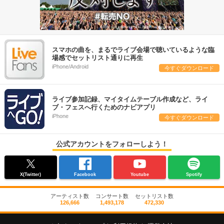
スマホの曲を、まるでライブ会場で聴いているような臨
場感でセットリスト通りに再生
iPhone/Android
今すぐダウンロード
ライブ参加記録、マイタイムテーブル作成など、ライ
ブ・フェスへ行くためのナビアプリ
iPhone
今すぐダウンロード
公式アカウントをフォローしよう！
X(Twitter)
Facebook
Youtube
Spotify
アーティスト数
コンサート数
セットリスト数
126,666
1,493,178
472,330