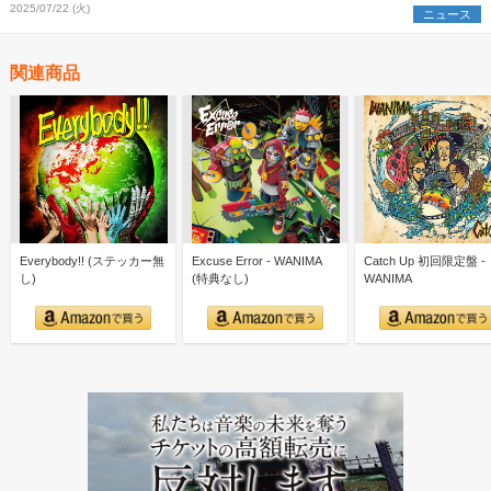
2025/07/22 (火)
ニュース
関連商品
Everybody!! (ステッカー無
Excuse Error - WANIMA
Catch Up 初回限定盤 -
し)
(特典なし)
WANIMA