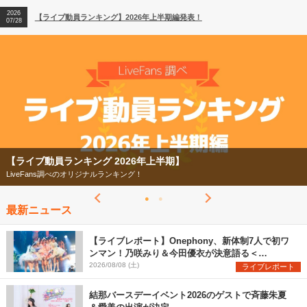
2026
【ライブ動員ランキング】2026年上半期編発表！
07/28
【ライブ動員ランキング 2026年上半期】
LiveFans調べのオリジナルランキング！
最新ニュース
【ライブレポート】Onephony、新体制7人で初ワ
ンマン！乃咲みり＆今田優衣が決意語る＜
Onephony新体制1st Oneman Live はじまりの夏
2026/08/08 (土)
ライブレポート
＞
結那バースデーイベント2026のゲストで斉藤朱夏