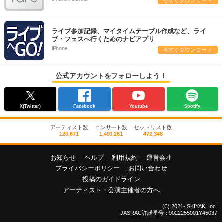
今すぐダウンロード
ライブ参加記録、マイタイムテーブル作成など、ライ
ブ・フェスへ行くためのナビアプリ
iPhone
今すぐダウンロード
公式アカウントをフォローしよう！
X(Twitter)
Facebook
Youtube
Spotify
アーティスト数
コンサート数
セットリスト数
126,671
1,493,261
472,348
お知らせ
｜
ヘルプ
｜
利用規約
｜
運営会社
プライバシーポリシー
｜
お問い合わせ
投稿のガイドライン
アーティスト・公演主催者の方へ
(C) 2021- SKIYAKI Inc.
JASRAC許諾番号：9022255001Y45037