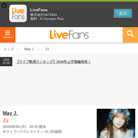
×
LiveFans
表示
株式会社SKIYAKI
無料 - In Google Play
2026
【フェス特集2026】フェス情報はここから！
04/27
MENU
2026
【ライブ動員ランキング】2026年上半期編発表！
07/28
トップ
May J.
J'z
2026
【フェス特集2026】フェス情報はここから！
04/27
2026
【ライブ動員ランキング】2026年上半期編発表！
07/28
May J.
J'z
2025/06/30 (月) 20:15 開演
＠ライブハウスレストラン J'z (宮城県)