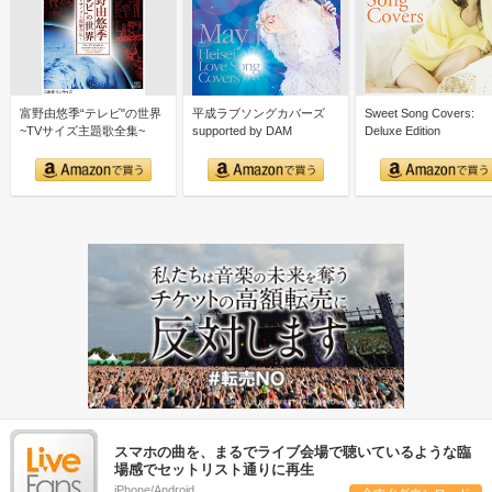
富野由悠季“テレビ"の世界
平成ラブソングカバーズ
Sweet Song Covers:
~TVサイズ主題歌全集~
supported by DAM
Deluxe Edition
スマホの曲を、まるでライブ会場で聴いているような臨
場感でセットリスト通りに再生
iPhone/Android