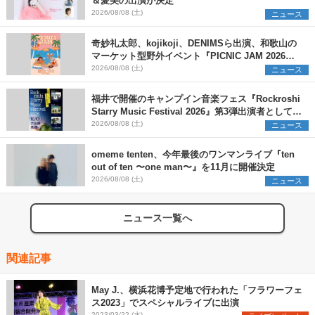
＆愛美の出演が決定
2026/08/08 (土)
ニュース
奇妙礼太郎、kojikoji、DENIMSら出演、和歌山の
マーケット型野外イベント『PICNIC JAM 2026』
早割チケット発売開始
2026/08/08 (土)
ニュース
福井で開催のキャンプイン音楽フェス『Rockroshi
Starry Music Festival 2026』第3弾出演者として
SCOOBIE DO、かりゆし58、Reiを発表
2026/08/08 (土)
ニュース
omeme tenten、今年最後のワンマンライブ『ten
out of ten 〜one man〜』を11月に開催決定
2026/08/08 (土)
ニュース
ニュース一覧へ
関連記事
May J.、横浜花博予定地で行われた「フラワーフェ
ス2023」でスペシャルライブに出演
2023/03/22 (水)